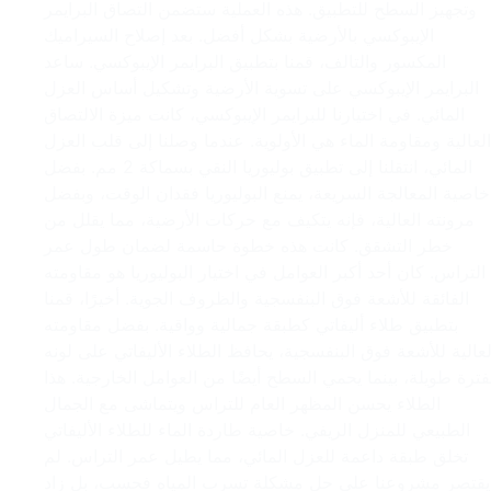
وتجهيز السطح للتطبيق. هذه العملية ستضمن التصاق البرايمر
الإيبوكسي بالأرضية بشكل أفضل. بعد إصلاح السيراميك
المكسور والتالف، قمنا بتطبيق البرايمر الإيبوكسي. ساعد
البرايمر الإيبوكسي على تسوية الأرضية وتشكيل أساس العزل
المائي. في اختيارنا للبرايمر الإيبوكسي، كانت ميزة الالتصاق
العالية ومقاومة الماء هي الأولوية. عندما وصلنا إلى قلب العزل
المائي، انتقلنا إلى تطبيق بوليوريا النقي بسماكة 2 مم. بفضل
خاصية المعالجة السريعة، يمنع البوليوريا فقدان الوقت، وبفضل
مرونته العالية، فإنه يتكيف مع حركات الأرضية، مما يقلل من
خطر التشقق. كانت هذه خطوة حاسمة لضمان طول عمر
التراس. كان أحد أكبر العوامل في اختيار البوليوريا هو مقاومته
الفائقة للأشعة فوق البنفسجية والظروف الجوية. أخيرًا، قمنا
بتطبيق طلاء أليفاتي كطبقة جمالية وواقية. بفضل مقاومته
لعالية للأشعة فوق البنفسجية، يحافظ الطلاء الأليفاتي على لونه
فترة طويلة، بينما يحمي السطح أيضًا من العوامل الخارجية. هذا
الطلاء يحسن المظهر العام للتراس ويتماشى مع الجمال
الطبيعي للمنزل الريفي. خاصية طاردة الماء للطلاء الأليفاتي
تخلق طبقة داعمة للعزل المائي، مما يطيل عمر التراس. لم
يقتصر مشروعنا على حل مشكلة تسرب المياه فحسب، بل زاد