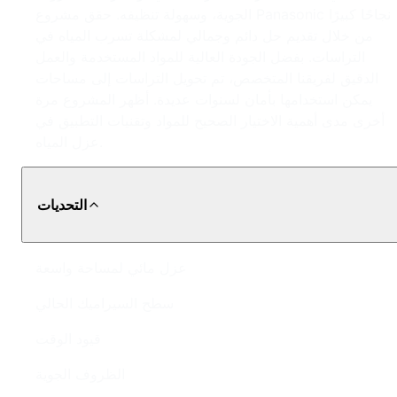
الجوية، وسهولة تنظيفه. حقق مشروع Panasonic نجاحًا كبيرًا
من خلال تقديم حل دائم وجمالي لمشكلة تسرب المياه في
التراسات. بفضل الجودة العالية للمواد المستخدمة والعمل
الدقيق لفريقنا المتخصص، تم تحويل التراسات إلى مساحات
يمكن استخدامها بأمان لسنوات عديدة. أظهر المشروع مرة
أخرى مدى أهمية الاختيار الصحيح للمواد وتقنيات التطبيق في
عزل المياه.
التحديات
عزل مائي لمساحة واسعة
سطح السيراميك الحالي
قيود الوقت
الظروف الجوية