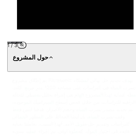
1
/
3
حول المشروع
تم إطلاق مشروع Panasonic بهدف تقديم حل نهائي لمشكلة
تسرب المياه في التراسات على مساحة 1200 متر مربع. كانت
قطة البداية لهذا المشروع الهام هي إجراء تحليل تفصيلي للحالة
الراهنة للتراسات. من خلال فحص أسطح السيراميك الموجودة،
تم تحديد مصدر تسرب المياه وحجم الأضرار. هدفنا ليس فقط
وقف تسرب المياه، بل أيضًا الحفاظ على المظهر الجمالي
للتراسات وتقديم حل طويل الأمد. لهذا السبب، تعاملنا بعناية
فائقة في اختيار المواد. كخطوة أولى، تم إجراء عملية تسوية