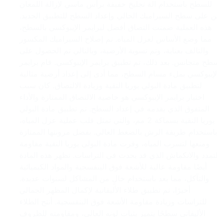
للسطح باستخدام آلة تجليخ خفيفة برأس ماسي لإزالة اللمعان
 على سطح السيراميك الحالي وإعداد السطح للتطبيق الجديد.
هذه العملية ضمنت التصاق أفضل لبرايمر الإيبوكسي بالسطح،
مما وضع الأساس لعزل المياه. تم إصلاح السيراميك المكسور
والتالف بعناية، وتم تسوية الأرضية، وبالتالي تم الحصول على
طح متجانس. بعد ذلك، تم تطبيق برايمر الإيبوكسي. قام برايمر
لإيبوكسي بملء مسام السطح، مما أدى إلى إعداد أرضية مثالية
لتطبيق مادة البولي يوريا النقية وزيادة الالتصاق. كان سبب
اختيار برايمر الإيبوكسي هو خاصية الالتصاق الممتازة والأداء
المتفوق الذي يقدمه في إعداد السطح. تم تطبيق مادة البولي
يوريا النقية بسماكة 2 مم، والتي تمثل قلب عملية عزل المياه،
باستخدام طريقة الرش بالضغط العالي. بفضل مرونتها الممتازة
ومنعها لتسرب المياه، وفرت مادة البولي يوريا النقية مقاومة
لتمدد والانكماش الذي قد يحدث في التراسات. تظهر هذه المادة
أيضًا مقاومة عالية للأشعة فوق البنفسجية والمواد الكيميائية
والتآكل، مما يعد باستخدام خالٍ من المشاكل لسنوات عديدة.
أخيرًا، تم تطبيق طلاء الأليفاتية لإكمال المظهر الجمالي
للتراسات وزيادة مقاومة الأشعة فوق البنفسجية. أنتج الطلاء
الأليفاتي سطحًا يتميز بثبات لونه العالي، ومقاومته للظروف