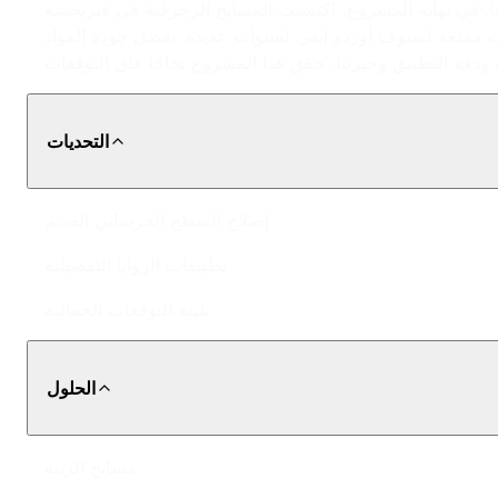
ينا. في نهاية المشروع، اكتسبت المسابح الزخرفية في فنربخشة
ات ممتعة لضيوف أوردو إيفي لسنوات عديدة. بفضل جودة المواد
التحديات
إصلاح السطح الخرساني القديم
تطبيقات الزوايا التفصيلية
تلبية التوقعات الجمالية
الحلول
مسابح الزينة