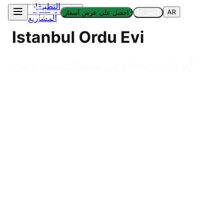
التطبيقات
العودة إلى المشاريع
AR
اتصل بنا
احصل على عرض أسعار
المشاريع
Istanbul Ordu Evi
5 أيام
m²
350
June 5, 2019
إسطنبول - تركيا