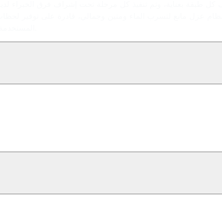
جفيف كل طبقة بعناية، وتم تنفيذ كل مرحلة تحت إشراف فرق الخبراء لد
زة بنظام عزل مانع لتسرب الماء ومتين وجمالي، قادرة على توفير لحظ
المستخدمة ودقة التطبيق وخبرتنا، حقق هذا المشروع نجاحًا فاق التوقعات.