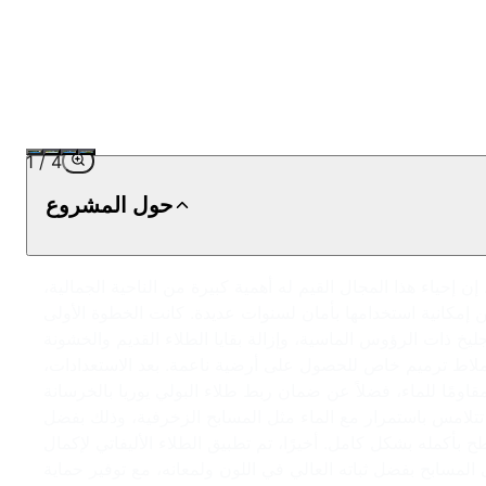
1
/
4
حول المشروع
 إحياء هذا المجال القيم له أهمية كبيرة من الناحية الجمالية،
ن إمكانية استخدامها بأمان لسنوات عديدة. كانت الخطوة الأولى
خ ذات الرؤوس الماسية، وإزالة بقايا الطلاء القديم والخشونة
ملاط ترميم خاص للحصول على أرضية ناعمة. بعد الاستعدادات،
ومًا للماء، فضلاً عن ضمان ربط طلاء البولي يوريا بالخرسانة
لبولي يوريا مادة عزل مثالية للمناطق التي تتلامس باستمرار مع الماء مثل المسابح الزخرفية، وذلك بفضل
بأكمله بشكل كامل. أخيرًا، تم تطبيق الطلاء الأليفاتي لإكمال
 المسابح بفضل ثباته العالي في اللون ولمعانه، مع توفير حماية