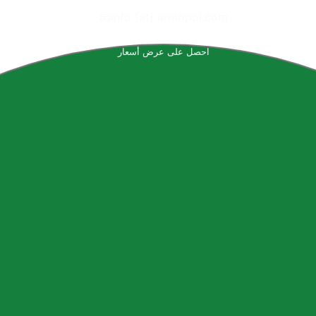
📧
info [at] armopol.com
احصل على عرض أسعار