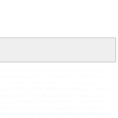
كانت المسابح الزخرفية الواقعة في الحديقة الخلابة لفنربخشة أ
وسيؤدي أيضًا إلى إثراء التجربة التي يقدمها أوردو إيفي لضيوف
في مشروعنا هي إعداد السطح الخرساني الحالي بعناية. قام
السطحية. ستضمن هذه العملية التصاق نظام العزل الجديد بالخرس
حان دور تطبيق برايمر الإيبوكسي. كان برايمر الإيبوكسي طبقة
مرونتها الاستثنائية ومقاومتها العالية للتمزق وخاصية المعا
المظهر الجمالي للمسابح وحماية طلاء البولي يوريا من التأث