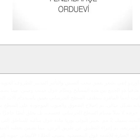
وردو إيفي تشعر بعمق بتعب السنين والتأثير المدمر للظروف الجوية. إن
ه. هدفنا هو الجمع بين هذه المسابح ونظام عزل حديث ومتين، مما يضم
ت أيدينا الماهرة بتنظيف السطح الخرساني بعمق باستخدام آلات التجلي
انة بشكل مثالي. تم إصلاح الشقوق والعيوب الموجودة على السطح ب
 حرجة لا تملأ مسام السطح الخرساني فحسب، بل تخلق أيضًا حاجزًا مقا
بقوة أكبر. بعد أن يجف البرايمر، بدأنا في تطبيق البولي يوريا النقية بسمك 2 مم. تعتبر ا
لجة السريعة. تم إجراء التطبيق عن طريق الرش، مما يضمن تغطية السطح 
يرات الضارة للأشعة فوق البنفسجية. يضيف الطلاء الأليفاتي حيوية إلى