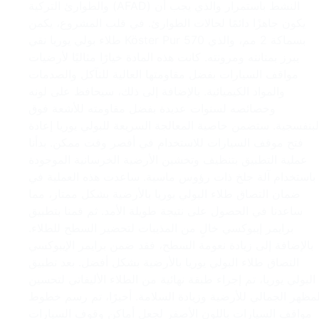
والطوارئ التركية (AFAD) النشط باستمرار والذي يجب أن
يكون جاهزًا دائمًا لحالات الطوارئ. في قلب المشروع، يكمن
طلاء بولي يوريا نقي Köster Pur 570 بسماكة 2 مم، والذي
يبرز بمتانته ومرونته. كانت هذه المادة خيارًا مثاليًا لأرضيات
مواقف السيارات بفضل مقاومتها العالية للتآكل والصدمات
والمواد الكيميائية. بالإضافة إلى ذلك، سيحافظ على لونه
وخصائصه لسنوات عديدة بفضل مقاومته للأشعة فوق
لبنفسجية. ستضمن خاصية المعالجة السريعة للبولي يوريا إعادة
فتح موقف السيارات للاستخدام في أقصر وقت ممكن. بدأنا
عملية التطبيق بتنظيف وتخشين الأرضية الخرسانية الموجودة
باستخدام آلة جلخ ذات رؤوس ماسية. ساعدت هذه العملية في
ضمان التصاق طلاء البولي يوريا بالأرضية بشكل ممتاز، مما
ساعدنا في الحصول على نتيجة طويلة الأمد. ثم قمنا بتطبيق
برايمر إيبوكسي خالٍ من المذيبات لتحضير السطح للطلاء.
بالإضافة إلى زيادة نعومة السطح، فقد ضمن برايمر الإيبوكسي
التصاق طلاء البولي يوريا بالأرضية بشكل أفضل. بعد تطبيق
البولي يوريا، تم إجراء طبقة نهائية من الطلاء الأليفاتي لتحسين
لمظهر الجمالي للأرضية وزيادة السلامة. أخيرًا، تم رسم خطوط
مواقف السيارات باللون الأصفر لجعل أماكن وقوف السيارات