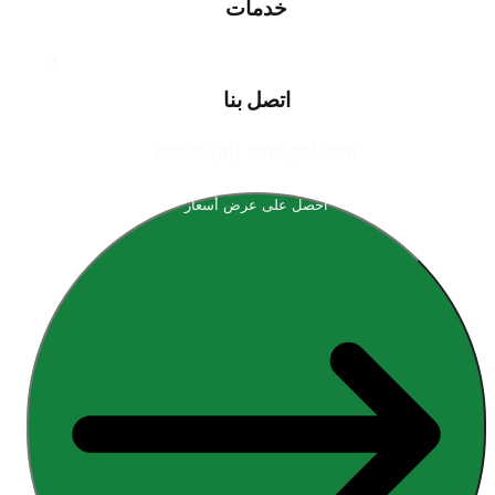
خدمات
اتصل بنا
📧
info [at] armopol.com
احصل على عرض أسعار