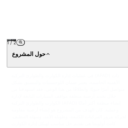
1
/
2
حول المشروع
في عمليات إدارة الكوارث والطوارئ التركية (AFAD) ذات
الأهمية الحاسمة، يعتبر ضمان اللوجستيات والتنسيق بشكل
متواصل أمرًا حيويًا. وانطلاقًا من هذا الوعي، فقد استهدفنا من
خلال تجديد أرضية منطقة مواقف السيارات التابعة لإدارة
الكوارث والطوارئ التركية (AFAD) إنشاء منطقة أكثر أمانًا
وعملية. كان الهدف من المشروع هو إنشاء أرضية مقاومة
لحركة مرور المركبات الكثيفة، وطويلة الأمد، وسهلة التنظيف.
كانت أولويتنا هي تقديم حل مناسب لهيكل إدارة الكوارث