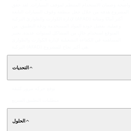
واضحة وضمان الاستخدام المنتظم لموقف السيارات. لقد حقق
المشروع هدفه من خلال جعل منطقة وقوف السيارات التابعة
لإدارة الكوارث والطوارئ التركية (AFAD) أكثر أمانًا ومتانة
وعملية. بفضل جودة المواد المستخدمة ودقة التطبيق، من
المتوقع استخدام خالٍ من المشاكل لسنوات عديدة. تعتبر
المساهمة في الكفاءة التشغيلية لإدارة الكوارث والطوارئ
التركية (AFAD) هي أكبر نجاح للمشروع.
التحديات
توقع حركة مرور كثيفة
متطلبات التطبيق السريع
الحلول