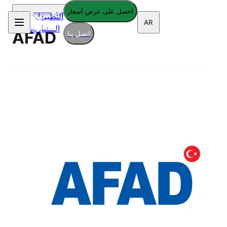
العودة إلى المشاريع
احصل على عرض أسعار
التطبيقات
AR
المشاريع
AFAD
اتصل بنا
5 أيام
m²
500
March 12, 2021
إسطنبول - تركيا