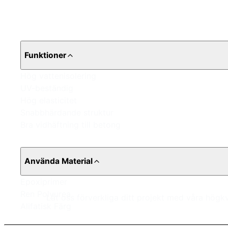
Funktioner
Hög vattenisolering
UV-beständig
Hög elasticitet
Snabbhärdande struktur
Bra vidhäftning till betong
Använda Material
Epoxiprimer
Ren Polyurea
Låt oss förverkliga ditt projekt med våra högk
Alifatisk Färg