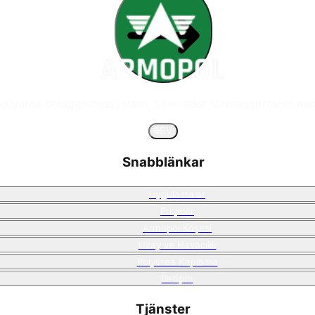
polyurea beläggningssystem, som leder företagsprojekt med
🌐
SV
Snabblänkar
Uygulamalar
Projeler
Armopol Köşesi
Uzay ve Havacılık
Polyurea Kaplama
İletişim
Tjänster