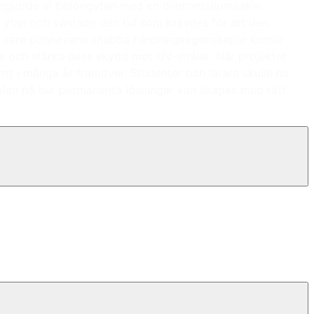
engjorde vi betongytan med en diamantslipmaskin.
å ytan och väntade den tid som krävdes för att den
ck vare polyureans snabba härdningsegenskaper kunde
ende och stärka dess skydd mot UV-strålar. När projektet
itt i många år framöver. Studenter och lärare skulle nu
mplen på hur permanenta lösningar kan skapas med rätt