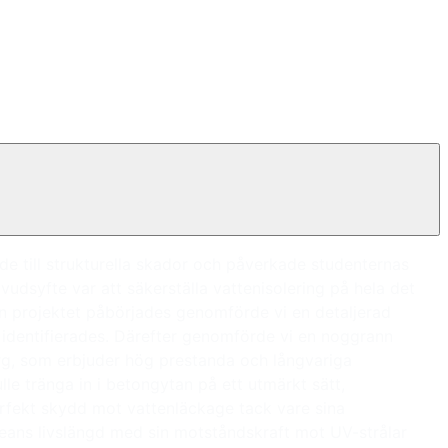
de till strukturella skador och påverkade studenternas
vudsyfte var att säkerställa vattenisolering på hela det
an projektet påbörjades genomförde vi en detaljerad
 identifierades. Därefter genomförde vi en noggrann
färg, som erbjuder hög prestanda och långvariga
le tränga in i betongytan på ett utmärkt sätt,
perfekt skydd mot vattenläckage tack vare sina
ureans livslängd med sin motståndskraft mot UV-strålar