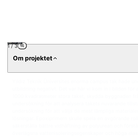
1
/
3
Om projektet
Yıldız Teknik Üniversites enorma campus tak hade unde
utbildning negativt. Det var här vi kom in i bilden fö
1000 kvadratmeter stora taket, skydda byggnaden från
undersökning för att analysera takets nuvarande till
undersökning för att välja de mest lämpliga materialen
lösningar. Epoxiprimern skulle spela en avgörande roll
säkerställa bättre vidhäftning av polyurean och först
överlägsna vattenisoleringsegenskaper och höga elasti