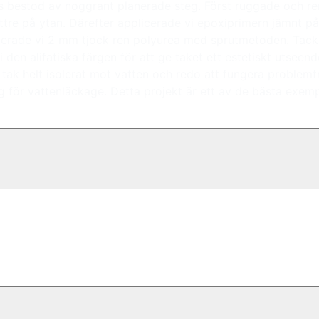
ess bestod av noggrant planerade steg. Först ruggade och r
ttre på ytan. Därefter applicerade vi epoxiprimern jämnt p
plicerade vi 2 mm tjock ren polyurea med sprutmetoden. Ta
vi den alifatiska färgen för att ge taket ett estetiskt utse
 tak helt isolerat mot vatten och redo att fungera problemfr
sig för vattenläckage. Detta projekt är ett av de bästa exe