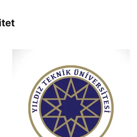
itet
r