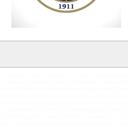
r åren blivit slitet och börjat läcka vatten. Detta ledde bå
r att skapa en permanent lösning på problemet. Projektets hu
 yttre påverkan och säkerställa dess långa livslängd. Inn
stånd. Befintliga beläggningar och skadade områden på ytan
. Vårt val föll på epoxiprimer, ren polyurea och alifatisk 
 i förberedelsen av ytan för polyureabeläggningen. Den skul
ärka underlaget. Ren polyurea skulle å andra sidan ge ett 
citet. Slutligen skulle den alifatiska färgen förlänga poly