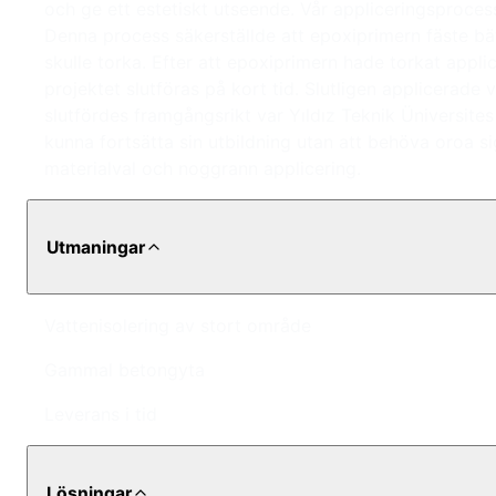
och ge ett estetiskt utseende. Vår appliceringsproc
Denna process säkerställde att epoxiprimern fäste bä
skulle torka. Efter att epoxiprimern hade torkat ap
projektet slutföras på kort tid. Slutligen applicerade 
slutfördes framgångsrikt var Yıldız Teknik Üniversites
kunna fortsätta sin utbildning utan att behöva oroa 
materialval och noggrann applicering.
Utmaningar
Vattenisolering av stort område
Gammal betongyta
Leverans i tid
Lösningar