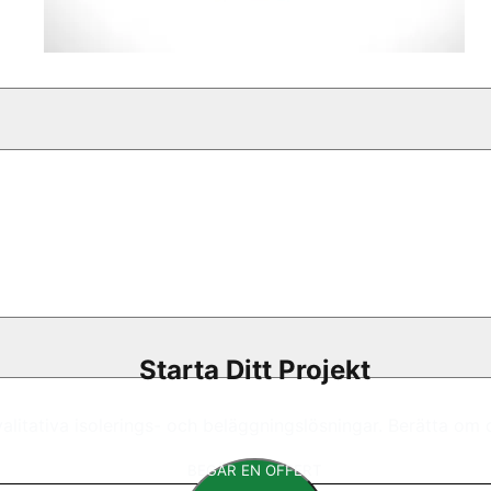
Starta Ditt Projekt
valitativa isolerings- och beläggningslösningar. Berätta om
BEGÄR EN OFFERT