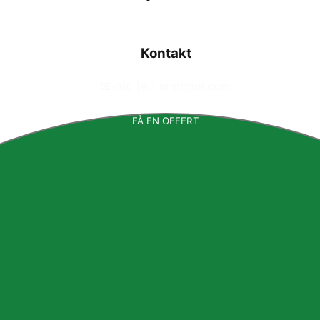
Kontakt
📧
info [at] armopol.com
FÅ EN OFFERT