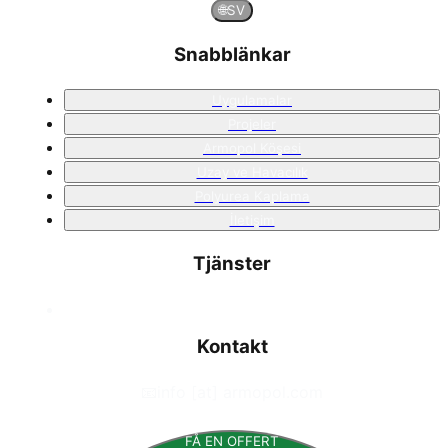
🌐
SV
Snabblänkar
Uygulamalar
Projeler
Armopol Köşesi
Uzay ve Havacılık
Polyurea Kaplama
İletişim
Tjänster
Kontakt
📧
info [at] armopol.com
FÅ EN OFFERT