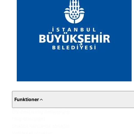
Funktioner
UV-beständig beläggning
Hög elasticitet
Snabbt härdande struktur
Vattentät struktur