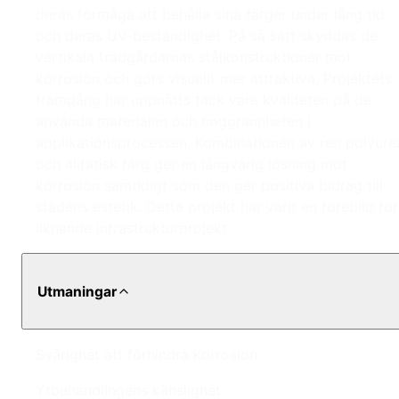
deras förmåga att behålla sina färger under lång tid
och deras UV-beständighet. På så sätt skyddas de
vertikala trädgårdarnas stålkonstruktioner mot
korrosion och görs visuellt mer attraktiva. Projektets
framgång har uppnåtts tack vare kvaliteten på de
använda materialen och noggrannheten i
applikationsprocessen. Kombinationen av ren polyure
och alifatisk färg ger en långvarig lösning mot
korrosion samtidigt som den ger positiva bidrag till
stadens estetik. Detta projekt har varit en förebild för
liknande infrastrukturprojekt.
Utmaningar
Svårighet att förhindra korrosion
Ytbehandlingens känslighet