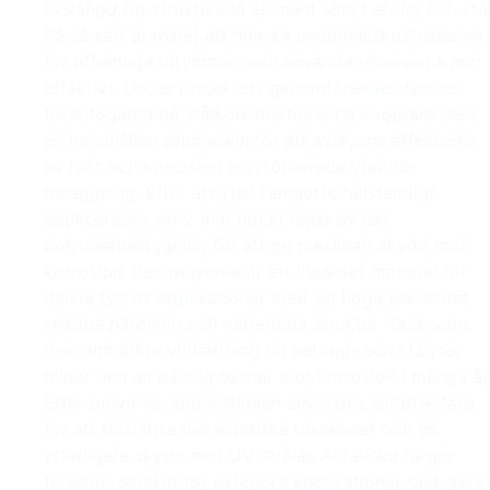
livslängd för strukturella element som betong och stål
På så sätt är målet att minska underhållskostnaderna
för offentliga utrymmen och använda resurserna mer
effektivt. Under projektets genomförande slipades
först fogarna på stålkonstruktionerna noggrant med
en handhållen slipmaskin för att avlägsna effekterna
av rost och korrosion och förbereda ytan för
beläggning. Efter att ytan rengjorts fullständigt
applicerades ett 2 mm tjockt lager av ren
polyureabeläggning för att ge maximalt skydd mot
korrosion. Ren polyurea är ett idealiskt material för
denna typ av applikationer med sin höga elasticitet,
snabba härdning och vattentäta struktur. Tack vare
dess utmärkta vidhäftning till betong- och stålytor
bildar den en pålitlig barriär mot korrosion i många år
Efter polyurea-applikationen användes alifatisk färg
för att förbättra det estetiska utseendet och ge
ytterligare skydd mot UV-strålar. Alifatiska färger
föredras särskilt för exteriöra applikationer tack vare