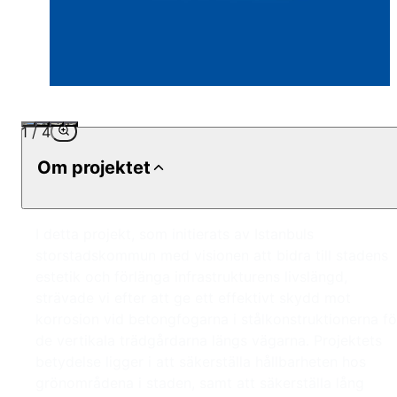
1
/
4
Om projektet
I detta projekt, som initierats av Istanbuls
storstadskommun med visionen att bidra till stadens
estetik och förlänga infrastrukturens livslängd,
strävade vi efter att ge ett effektivt skydd mot
korrosion vid betongfogarna i stålkonstruktionerna fö
de vertikala trädgårdarna längs vägarna. Projektets
betydelse ligger i att säkerställa hållbarheten hos
grönområdena i staden, samt att säkerställa lång