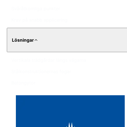
Svåråtkomliga punkter
Krav på snabb applicering
Lösningar
Vertikala trädgårdar längs vägarna
Stålkonstruktionernas fogar
Betongytor