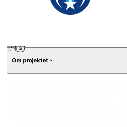
1
/
4
Om projektet
Ankara Storstadskommuns anläggningar för rening a
fast avfall och avloppsvatten spelar en kritisk roll i
skyddet av vår stads hållbarhet och en hälsosam milj
För att dessa anläggningar ska kunna fungera
kontinuerligt och effektivt är det dock av avgörande
betydelse att säkerställa att strukturerna är vattentät
Det är här Köster NB System-applikationen kommer i