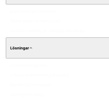
Applicering på stora ytor
Förberedelse av betongytor
Invändig isolering av cirkulära bassänger
Lösningar
Sedimenteringstank
Cirkulär sedimenteringsbassäng
Slamförtjockningstank
Slamlagerbassäng