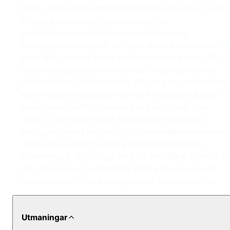
början från sedimenteringstankarnas inre ytor, till de
cirkulära sedimenteringsbassängerna,
slamförtjockningstankarna och slutligen till
slamlagerbassängerna. Vi följde den tid som krävs fö
varje skikt att torka och applicerade flera skikt. På
detta sätt uppnådde vi maximalt skydd genom att
tillhandahålla vattenisolering från negativ och positiv
sida. I slutet av projektet var de kritiska områdena i
vattenreningsanläggningarna helt skyddade mot
vatten. Tack vare Köster NB System förlängdes
anläggningarnas livslängd och underhållskostnaderna
minskade avsevärt. Ankara Storstadskommuns
investering är ett viktigt steg för en hållbar framtid fö
vår stad. Nu kan vi fortsätta arbeta för en ren och
hälsosam miljö i våra anläggningar med sinnesfrid.
Utmaningar