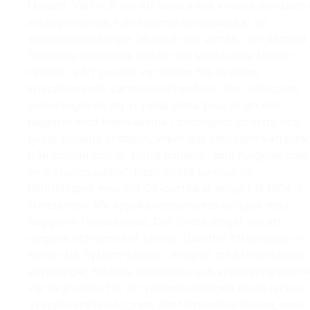
i bilden. Vårt mål var att isolera alla kritiska områden 
anläggningarna, från sedimenteringstankar till
slamlagerbassänger, absolut mot vatten, och därmed
förhindra eventuella läckor och strukturella skador.
Hjärtat i vårt projekt var Köster NB Systems
kristalliserande vattenisoleringsbruk. Den viktigaste
anledningen till att vi valde detta bruk är att det
reagerar med kemikalierna i betongens struktur och
bildar olösliga kristaller, vilket gör betongen vattentät
från insidan och ut. Detta material, som fungerar som
en 'betongmagiker', hade också bevisat sin
tillförlitlighet med sitt CE-certifikat enligt EN 1504-2
standarden. Vår applikationsprocess började med
noggrann förberedelse. Det första steget var att
rengöra och jämna ut ytorna. Därefter förberedde vi
Köster NB System-bruket i enlighet med tillverkarens
anvisningar. Brukets konsistens och appliceringstekni
var avgörande för att vattenisoleringen skulle lyckas.
Vi applicerade noggrant det förberedda bruket, med