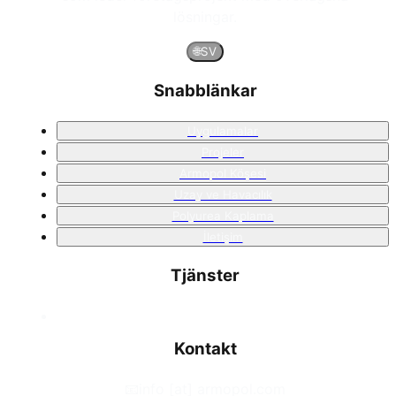
lösningar.
🌐
SV
Snabblänkar
Uygulamalar
Projeler
Armopol Köşesi
Uzay ve Havacılık
Polyurea Kaplama
İletişim
Tjänster
Kontakt
📧
info [at] armopol.com