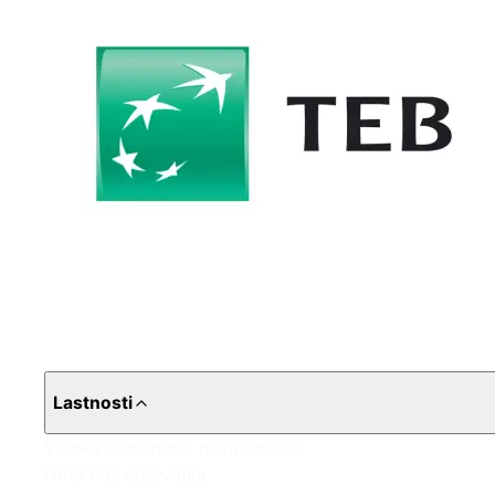
Lastnosti
Visoka odpornost proti obrabi
Hiter čas strjevanja