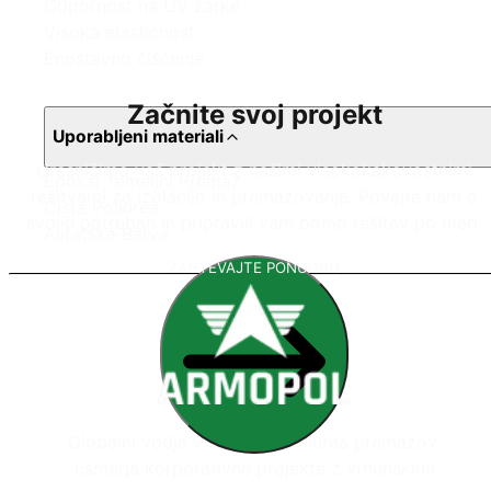
Odpornost na UV žarke
Visoka elastičnost
Enostavno čiščenje
Začnite svoj projekt
Uporabljeni materiali
Uresničimo vaš projekt z našimi visokokakovostnimi
Epoksi Temeljni Premaz
rešitvami za izolacijo in premazovanje. Povejte nam o
Čista Poliurea
svojih potrebah in pripravili vam bomo rešitev po meri.
Alifatska Barva
ZAHTEVAJTE PONUDBO
Globalni vodja v sistemih poliurea premazov,
usmerja korporativne projekte z vrhunskimi