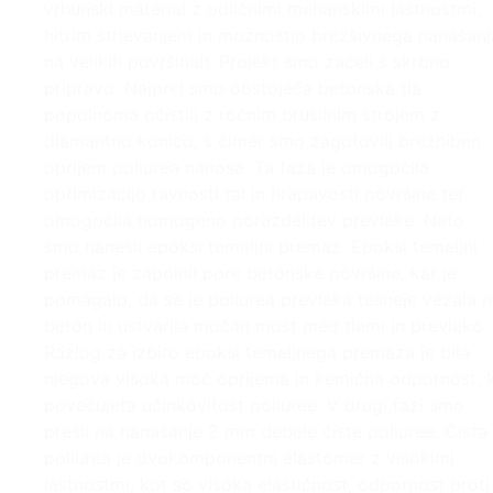
vrhunski material z odličnimi mehanskimi lastnostmi,
hitrim strjevanjem in možnostjo brezšivnega nanašanj
na velikih površinah. Projekt smo začeli s skrbno
pripravo. Najprej smo obstoječa betonska tla
popolnoma očistili z ročnim brusilnim strojem z
diamantno konico, s čimer smo zagotovili brezhiben
oprijem poliurea nanosa. Ta faza je omogočila
optimizacijo ravnosti tal in hrapavosti površine ter
omogočila homogeno porazdelitev prevleke. Nato
smo nanesli epoksi temeljni premaz. Epoksi temeljni
premaz je zapolnil pore betonske površine, kar je
pomagalo, da se je poliurea prevleka tesneje vezala 
beton in ustvarila močan most med tlemi in prevleko.
Razlog za izbiro epoksi temeljnega premaza je bila
njegova visoka moč oprijema in kemična odpornost, k
povečujeta učinkovitost poliuree. V drugi fazi smo
prešli na nanašanje 2 mm debele čiste poliuree. Čista
poliurea je dvokomponentni elastomer z visokimi
lastnostmi, kot so visoka elastičnost, odpornost proti