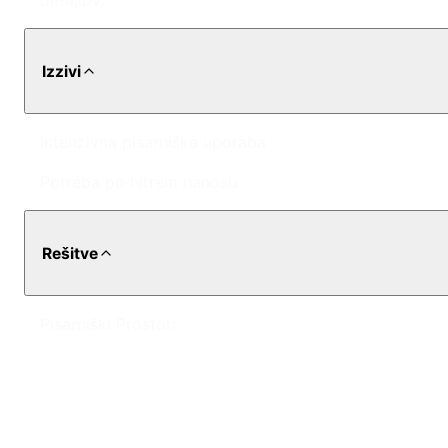
detajlov.
Izzivi
Intenzivna pisarniška uporaba
Potreba po hitrem nanosu
Rešitve
Pisarniški Prostori