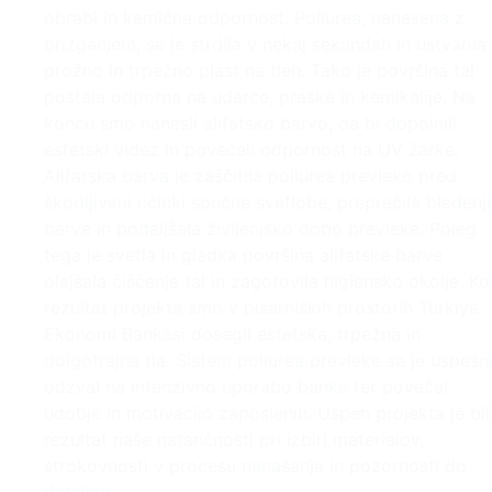
obrabi in kemična odpornost. Poliurea, nanesena z
brizganjem, se je strdila v nekaj sekundah in ustvarila
prožno in trpežno plast na tleh. Tako je površina tal
postala odporna na udarce, praske in kemikalije. Na
koncu smo nanesli alifatsko barvo, da bi dopolnili
estetski videz in povečali odpornost na UV žarke.
Alifatska barva je zaščitila poliurea prevleko pred
škodljivimi učinki sončne svetlobe, preprečila bledenj
barve in podaljšala življenjsko dobo prevleke. Poleg
tega je svetla in gladka površina alifatske barve
olajšala čiščenje tal in zagotovila higiensko okolje. Ko
rezultat projekta smo v pisarniških prostorih Türkiye
Ekonomi Bankası dosegli estetska, trpežna in
dolgotrajna tla. Sistem poliurea prevleke se je uspešn
odzval na intenzivno uporabo banke ter povečal
udobje in motivacijo zaposlenih. Uspeh projekta je bil
rezultat naše natančnosti pri izbiri materialov,
strokovnosti v procesu nanašanja in pozornosti do