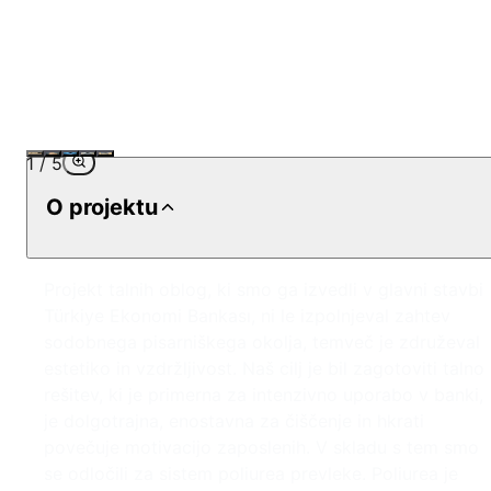
1
/
5
O projektu
Projekt talnih oblog, ki smo ga izvedli v glavni stavbi
Türkiye Ekonomi Bankası, ni le izpolnjeval zahtev
sodobnega pisarniškega okolja, temveč je združeval
estetiko in vzdržljivost. Naš cilj je bil zagotoviti talno
rešitev, ki je primerna za intenzivno uporabo v banki,
je dolgotrajna, enostavna za čiščenje in hkrati
povečuje motivacijo zaposlenih. V skladu s tem smo
se odločili za sistem poliurea prevleke. Poliurea je