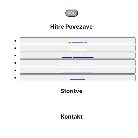
rešitvami.
🌐
SL
Hitre Povezave
Aplikacije
Projekti
Armopol Kotiček
Vesolje in Letalstvo
Poliurea Premaz
Kontakt
Storitve
Kontakt
📧
info [at] armopol.com