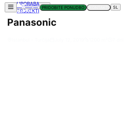
UPORABA
Nazaj na projekte
SL
PRIDOBITE PONUDBO
KONTAKT
PROJEKTI
Panasonic
Istanbul - Turčija
July 12, 2019
1200
m²
7 dni