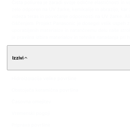
Čista poliurea je zaradi svoje odlične elastičnosti in 
zelo odporen na UV žarke, kemikalije in abrazijo, kar
videza teras in povečanje odpornosti na UV žarke. Ali
čiščenjem. Projekt Panasonic je dosegel velik uspeh z
uporabljenih materialov in natančnemu delu naše str
je pravilna izbira materialov in tehnike nanašanja pri hi
Izzivi
Hidroizolacija velike površine
Obstoječa keramična površina
Časovna omejitev
Vremenski pogoji
Priprava površine