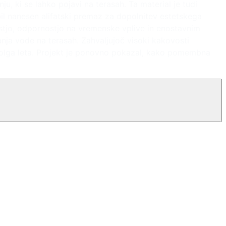
ju, ki se lahko pojavi na terasah. Ta material je tudi
bil nanesen alifatski premaz za dopolnitev estetskega
ostjo, odpornostjo na vremenske vplive in enostavnim
anja vode na terasah. Zahvaljujoč visoki kakovosti
 dolga leta. Projekt je ponovno pokazal, kako pomembna