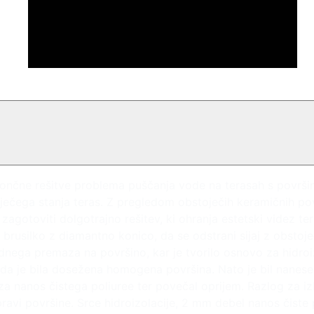
končne rešitve problema puščanja vode na terasah s površi
ečega stanja teras. Z pregledom obstoječih keramičnih pov
 zagotoviti dolgotrajno rešitev, ki ohranja estetski videz ter
o brusilko z diamantno konico, da se odstrani sijaj z obstoj
idnega premaza na površino, kar je tvorilo osnovo za hidr
, da je bila dosežena homogena površina. Nato je bil nanes
o za nanos čistega poliuree ter povečal oprijem. Razlog za 
ipravi površine. Srce hidroizolacije, 2 mm debel nanos čiste 