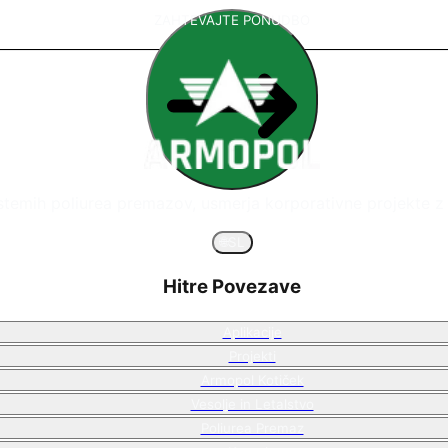
ZAHTEVAJTE PONUDBO
istemih poliurea premazov, usmerja korporativne projekte z 
🌐
SL
Hitre Povezave
Aplikacije
Projekti
Armopol Kotiček
Vesolje in Letalstvo
Poliurea Premaz