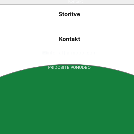
Kontakt
Storitve
Kontakt
📧
info [at] armopol.com
PRIDOBITE PONUDBO