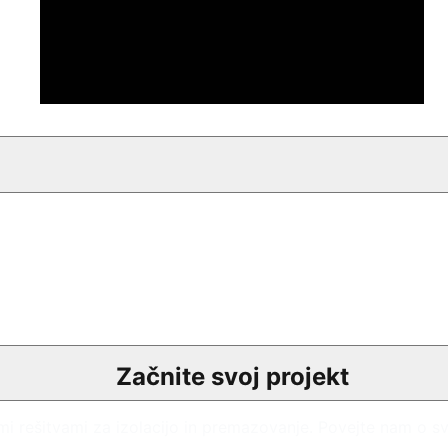
Začnite svoj projekt
i rešitvami za izolacijo in premazovanje. Povejte nam o svo