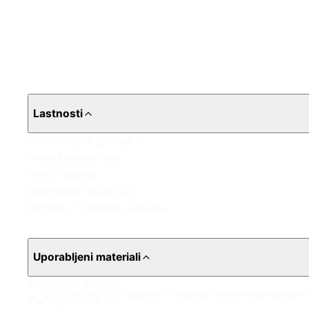
Lastnosti
UV obstojna prevleka
Visoka elastičnost
Hitro sušenje
Vodotesna struktura
Kemijsko odporna prevleka
Uporabljeni materiali
Epoksidni premaz
Uresničimo vaš projekt z našimi visokokakovostnim
Čista poliurea