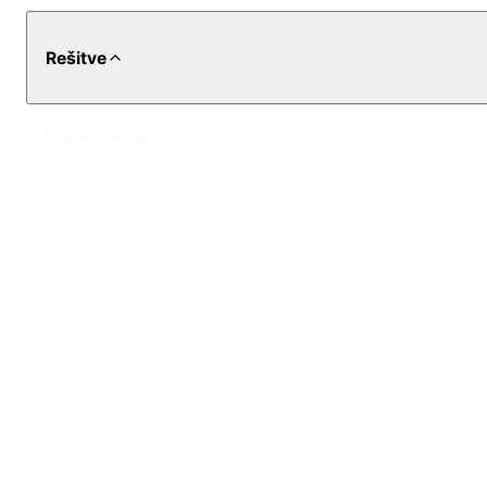
Rešitve
Odprte terase