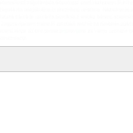
vodotesnosti zagotavljala odpornost proti raztezanju in krčen
 zagotavlja dolgotrajno in brezhibno uporabo. Nazadnje je 
fatska barva je ustvarila površino z visoko barvno stabiln
 zagotavljanjem trajne in estetske rešitve za problem pušč
okovne ekipe so bile terase pripravljene za varno uporabo
droizolaciji.