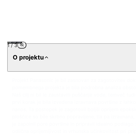
1
/
3
O projektu
Projekt Panasonic je bil zasnovan za zagotovitev do
pomembnega projekta je bila podrobna analiza obstoj
Naš cilj ni bil le zaustaviti puščanje vode, temveč tudi
prvi korak je bila izvedena izravnava površine z lahk
nanos. Ta postopek je zagotovil boljši oprijem epoks
ploščice so bile skrbno popravljene, tla pa izravnana
je zapolnil pore površine in pripravil idealno podlag
odlična oprijemljivost in vrhunska učinkovitost pri pr