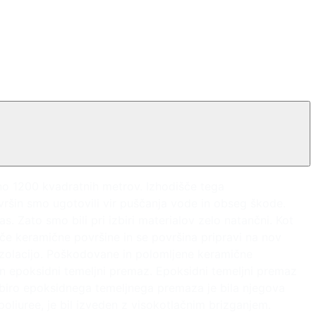
no 1200 kvadratnih metrov. Izhodišče tega
ršin smo ugotovili vir puščanja vode in obseg škode.
as. Zato smo bili pri izbiri materialov zelo natančni. Kot
eče keramične površine in se površina pripravi na nov
oizolacijo. Poškodovane in polomljene keramične
en epoksidni temeljni premaz. Epoksidni temeljni premaz
izbiro epoksidnega temeljnega premaza je bila njegova
poliuree, je bil izveden z visokotlačnim brizganjem.