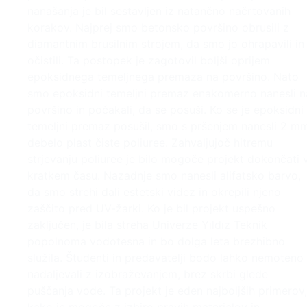
nanašanja je bil sestavljen iz natančno načrtovanih
korakov. Najprej smo betonsko površino obrusili z
diamantnim brusilnim strojem, da smo jo ohrapavili in
očistili. Ta postopek je zagotovil boljši oprijem
epoksidnega temeljnega premaza na površino. Nato
smo epoksidni temeljni premaz enakomerno nanesli n
površino in počakali, da se posuši. Ko se je epoksidni
temeljni premaz posušil, smo s pršenjem nanesli 2 m
debelo plast čiste poliuree. Zahvaljujoč hitremu
strjevanju poliuree je bilo mogoče projekt dokončati 
kratkem času. Nazadnje smo nanesli alifatsko barvo,
da smo strehi dali estetski videz in okrepili njeno
zaščito pred UV-žarki. Ko je bil projekt uspešno
zaključen, je bila streha Univerze Yıldız Teknik
popolnoma vodotesna in bo dolga leta brezhibno
služila. Študenti in predavatelji bodo lahko nemoteno
nadaljevali z izobraževanjem, brez skrbi glede
puščanja vode. Ta projekt je eden najboljših primerov,