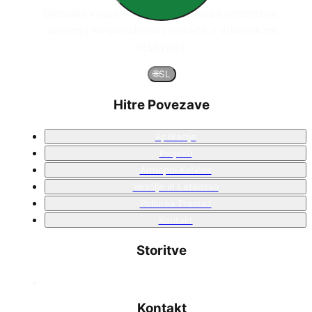
Globalni vodja v sistemih poliurea premazov,
usmerja korporativne projekte z vrhunskimi
rešitvami.
🌐
SL
Hitre Povezave
Aplikacije
Projekti
Armopol Kotiček
Vesolje in Letalstvo
Poliurea Premaz
Kontakt
Storitve
Kontakt