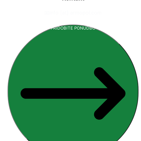
📧
info [at] armopol.com
PRIDOBITE PONUDBO