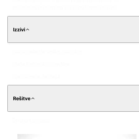
kako je mogoče z izbiro pravih materialov in
natančnim izvajanjem ustvariti trajne rešitve.
Izzivi
Hidroizolacija velike površine
Stara betonska površina
Pravočasna dostava
Rešitve
Streha kampusa