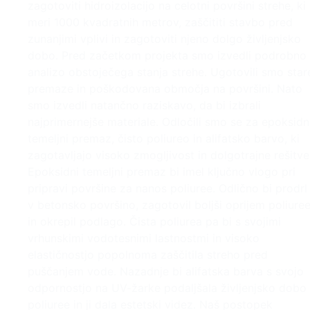
zagotoviti hidroizolacijo na celotni površini strehe, ki
meri 1000 kvadratnih metrov, zaščititi stavbo pred
zunanjimi vplivi in zagotoviti njeno dolgo življenjsko
dobo. Pred začetkom projekta smo izvedli podrobno
analizo obstoječega stanja strehe. Ugotovili smo star
premaze in poškodovana območja na površini. Nato
smo izvedli natančno raziskavo, da bi izbrali
najprimernejše materiale. Odločili smo se za epoksidn
temeljni premaz, čisto poliureo in alifatsko barvo, ki
zagotavljajo visoko zmogljivost in dolgotrajne rešitve
Epoksidni temeljni premaz bi imel ključno vlogo pri
pripravi površine za nanos poliuree. Odlično bi prodrl
v betonsko površino, zagotovil boljši oprijem poliure
in okrepil podlago. Čista poliurea pa bi s svojimi
vrhunskimi vodotesnimi lastnostmi in visoko
elastičnostjo popolnoma zaščitila streho pred
puščanjem vode. Nazadnje bi alifatska barva s svojo
odpornostjo na UV-žarke podaljšala življenjsko dobo
poliuree in ji dala estetski videz. Naš postopek