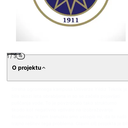
1
/
3
O projektu
Streha ogromnega kampusa Univerze Yıldız Teknik je
bila skozi leta obrabljena in so se začela pojavljati
puščanja vode. To je povzročalo tako strukturno
škodo kot negativno vplivalo na izobraževanje
študentov. V tem trenutku smo vstopili mi, da bi našli
trajno rešitev tega problema. Glavni cilj projekta je bil