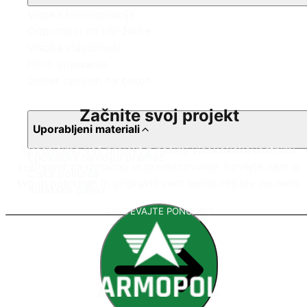
Visoka hidroizolacija
Odpornost na UV-žarke
Visoka elastičnost
Hitro strjevanje
Dober oprijem na beton
Začnite svoj projekt
Uporabljeni materiali
Uresničimo vaš projekt z našimi visokokakovostnimi
Epoksidni temeljni premaz
rešitvami za izolacijo in premazovanje. Povejte nam o
Čista poliurea
svojih potrebah in pripravili vam bomo rešitev po meri.
Alifatska barva
ZAHTEVAJTE PONUDBO