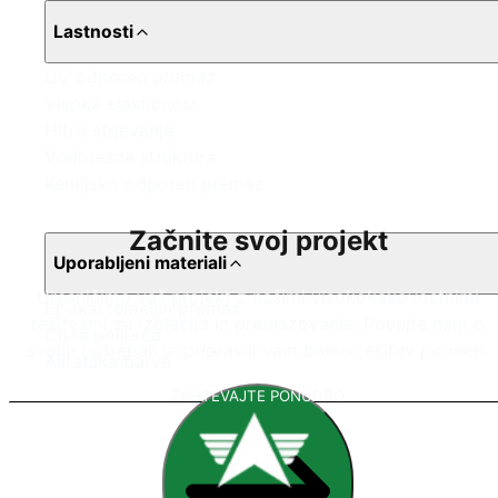
Lastnosti
UV odporen premaz
Visoka elastičnost
Hitro strjevanje
Vodotesna struktura
Kemijsko odporen premaz
Začnite svoj projekt
Uporabljeni materiali
Uresničimo vaš projekt z našimi visokokakovostnimi
Epoksi temeljni premaz
rešitvami za izolacijo in premazovanje. Povejte nam o
Čista poliurea
svojih potrebah in pripravili vam bomo rešitev po meri.
Alifatska barva
ZAHTEVAJTE PONUDBO