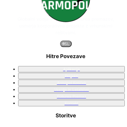
Globalni vodja v sistemih poliurea premazov,
usmerja korporativne projekte z vrhunskimi
rešitvami.
🌐
SL
Hitre Povezave
Aplikacije
Projekti
Armopol Kotiček
Vesolje in Letalstvo
Poliurea Premaz
Kontakt
Storitve