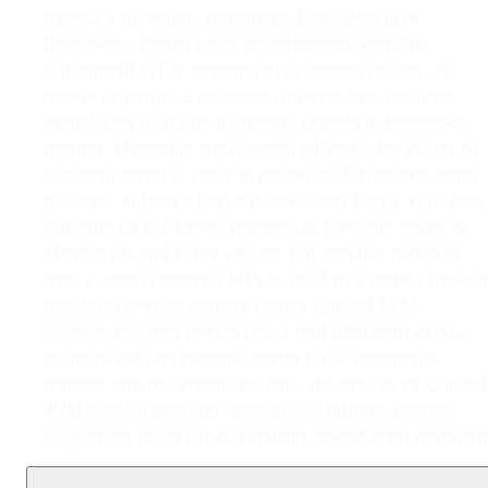
nanaša s pršenjem, neverjetno hitro strdi in je
fleksibilen. Zaradi svoje vodotesnosti, kemične
odpornosti in UV odpornosti je idealna rešitev za
mokre prostore. S posebno opremo smo poliureo
razpršili na površino in dosegli popoln in brezhiben
premaz. Nazadnje smo nanesli alifatsko barvo, da bi
dopolnili estetski videz in podaljšali življenjsko dobo
poliuree. Alifatska barva je zaključna barva, ki je zelo
odporna na UV žarke, preprečuje bledenje barve in
ohranja prvotni videz več let. Kot rezultat projekta
smo v celoti odpravili težavo puščanja vode v mokrih
prostorih nakupovalnega centra Capitol AVM.
Obiskovalci zdaj nakupujejo v bolj udobnem okolju,
vodstvo nakupovalnega centra pa je zagotovilo
trajnost stavbe. Prepričani smo, da smo se za Capitol
AVM odločili pravilno, zahvaljujoč hitremu nanosu,
dolgoročni rešitvi in minimalnim operativnim motnjam