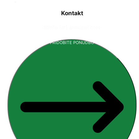
Kontakt
📧
info [at] armopol.com
PRIDOBITE PONUDBO