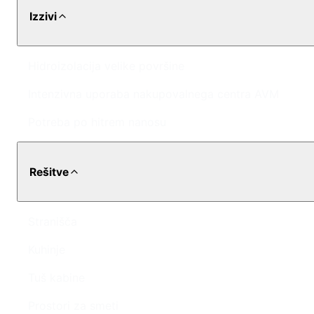
Izzivi
Hidroizolacija velike površine
Intenzivna uporaba nakupovalnega centra AVM
Potreba po hitrem nanosu
Rešitve
Stranišča
Kuhinje
Tuš kabine
Prostori za smeti