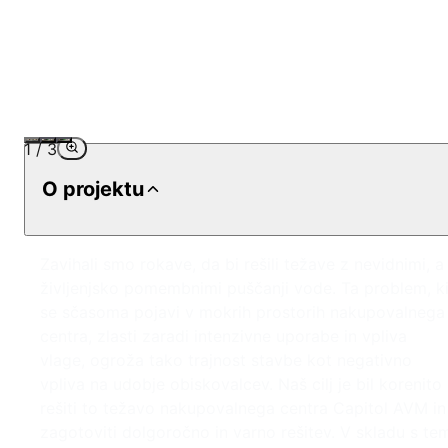
1
/
3
O projektu
Zavihali smo rokave, da bi rešili težave z nevidnimi, a
življenjsko pomembnimi puščanji vode. Ta problem, k
se sčasoma pojavi v mokrih prostorih nakupovalnega
centra, zlasti zaradi intenzivne uporabe in vpliva
vlage, ogroža tako trajnost stavbe kot negativno
vpliva na udobje obiskovalcev. Naš cilj je bil korenito
rešiti to težavo nakupovalnega centra Capitol AVM in
zagotoviti dolgoročno in varno rešitev. V skladu s te