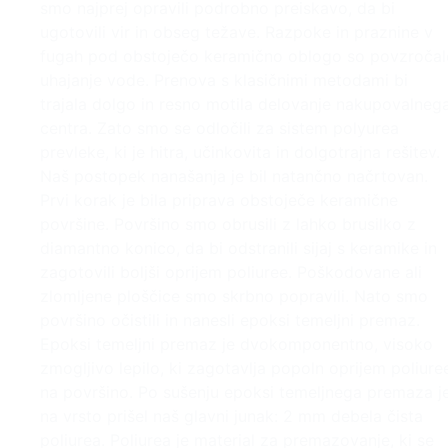
smo najprej opravili podrobno preiskavo, da bi
ugotovili vir in obseg težave. Razpoke in praznine v
fugah pod obstoječo keramično oblogo so povzročal
uhajanje vode. Prenova s klasičnimi metodami bi
trajala dolgo in resno motila delovanje nakupovalneg
centra. Zato smo se odločili za sistem polyurea
prevleke, ki je hitra, učinkovita in dolgotrajna rešitev.
Naš postopek nanašanja je bil natančno načrtovan.
Prvi korak je bila priprava obstoječe keramične
površine. Površino smo obrusili z lahko brusilko z
diamantno konico, da bi odstranili sijaj s keramike in
zagotovili boljši oprijem poliuree. Poškodovane ali
zlomljene ploščice smo skrbno popravili. Nato smo
površino očistili in nanesli epoksi temeljni premaz.
Epoksi temeljni premaz je dvokomponentno, visoko
zmogljivo lepilo, ki zagotavlja popoln oprijem poliure
na površino. Po sušenju epoksi temeljnega premaza j
na vrsto prišel naš glavni junak: 2 mm debela čista
poliurea. Poliurea je material za premazovanje, ki se