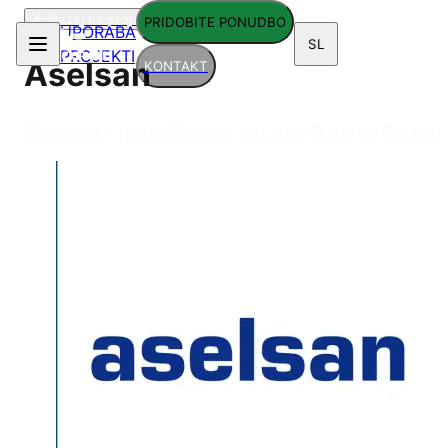
Nazaj na projekte
PRIDOBITE PONUDBO
UPORABA
SL
PROJEKTI
Aselsan
KONTAKT
Istanbul - Turčija
August 28, 2022
300
m²
5 dni