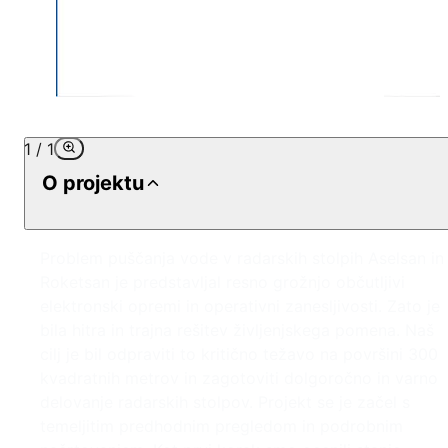
1
/
1
O projektu
Problem puščanja vode v radarskih stolpih Aselsan in
Roketsan je predstavljal resno grožnjo občutljivi
elektronski opremi in operativni zanesljivosti. Zato je
bila hitra in trajna rešitev življenjskega pomena. Naš
cilj je bil odpraviti to kritično težavo na površini 300
kvadratnih metrov in zagotoviti dolgoročno in varno
delovanje radarskih stolpov. Projekt se je začel s
temeljitim predhodnim pregledom in podrobnim