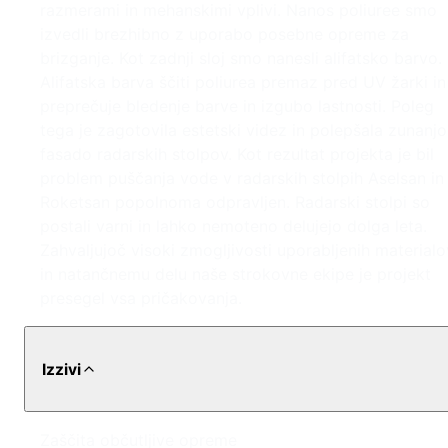
razmerami in mehanskimi vplivi. Nanos poliuree smo
izvedli brezhibno z uporabo posebne opreme za
brizganje. Kot zadnji sloj smo nanesli alifatsko barvo.
Alifatska barva ščiti poliurea premaz pred UV žarki in
preprečuje bledenje barve in izgubo lastnosti. Poleg
tega je zagotovila estetski videz in polepšala zunanjo
fasado radarskih stolpov. Kot rezultat projekta je bil
problem puščanja vode v radarskih stolpih Aselsan in
Roketsan popolnoma odpravljen. Radarski stolpi so
postali varni in lahko nemoteno delujejo dolga leta.
Zahvaljujoč visoki zmogljivosti uporabljenih materialo
in natančnemu delu naše strokovne ekipe je projekt
presegel vsa pričakovanja.
Izzivi
Zaščita občutljive opreme