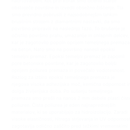
načrtovanjem. Kot prvi korak smo ocenili stanje
obstoječe površine in izvedli obsežno čiščenje. Tla
smo previdno pobrusili z najsodobnejšim lahkim
brusilnim strojem z diamantnimi nastavki, da smo
površino pripravili na naslednjo fazo. To brušenje je
očistilo površino prahu, umazanije in ohlapnih delcev,
kar je zagotovilo popoln oprijem temeljnega premaza
na beton. Nato smo na površino nanesli epoksi
temeljni premaz. Epoksi temeljni premaz je zapolnil
pore betonske površine, kar je zagotovilo boljši
oprijem poliurea premaza in povečalo vodotesnost.
Razlog za izbiro epoksi temeljnega premaza je
njegova visoka adhezijska moč, kemična odpornost i
dolga življenjska doba. Po sušenju temeljnega
premaza smo prešli na nanos 2 mm debele plasti čist
poliuree. Čista poliurea je eden najnaprednejših
materialov, ki se uporabljajo za hidroizolacijo. Zaradi
visoke elastičnosti, hitrega strjevanja in UV odpornost
zagotavlja odlično zaščito pred težkimi vremenskimi