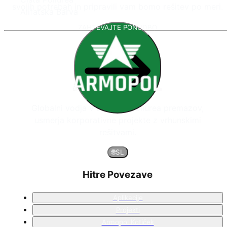
svojih potrebah in pripravili vam bomo rešitev po meri.
Alifatska Barva
ZAHTEVAJTE PONUDBO
Globalni vodja v sistemih poliurea premazov,
usmerja korporativne projekte z vrhunskimi
rešitvami.
🌐
SL
Hitre Povezave
Aplikacije
Projekti
Armopol Kotiček