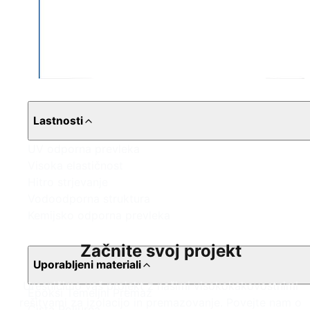
Lastnosti
UV odporna prevleka
Visoka elastičnost
Hitro strjevanje
Vodoodporna struktura
Kemijsko odporna prevleka
Začnite svoj projekt
Uporabljeni materiali
Uresničimo vaš projekt z našimi visokokakovostnimi
Epoksi Temeljni Premaz
rešitvami za izolacijo in premazovanje. Povejte nam o
Čista Poliurea