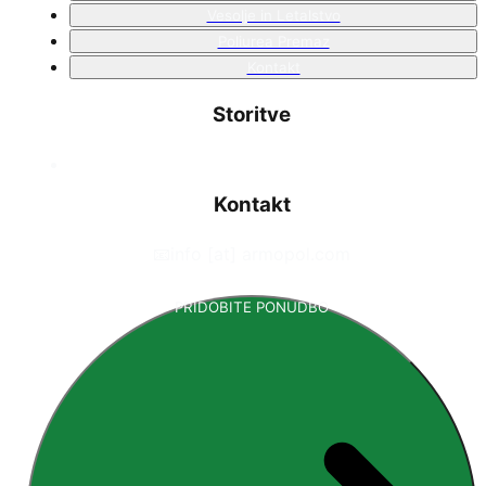
Vesolje in Letalstvo
Poliurea Premaz
Kontakt
Storitve
Kontakt
📧
info [at] armopol.com
PRIDOBITE PONUDBO