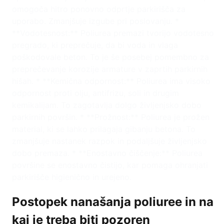
omogoča hitro ponovno odprtje parkirišča za
uporabo. Zmanjšuje izgube pri poslovanju. *
**Vodotesnost:** Poliurea premazi tvorijo vodotesno
pregrado, ki preprečuje, da bi voda in vlaga
poškodovale beton. To je še posebej pomembno za
preprečevanje korozije armature v zaprtih parkirnih
hišah. * **Kemična odpornost:** Poliurea ima visoko
odpornost proti olju, antifrizu, soli in drugim
kemikalijam. To zagotavlja dolgo življenjsko dobo
parkirnih površin. * **Prožnost:** Poliurea je prožen
material, ki se lahko prilagaja gibanju betona. To
zmanjšuje nastanek razpok in podaljšuje življenjsko
dobo premaza. * **Enostavno čiščenje:** Poliurea
površine se enostavno čistijo, kar pomaga ohranjati
parkirišče higienično in urejeno.
Postopek nanašanja poliuree in na
kaj je treba biti pozoren