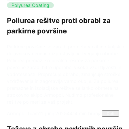
Polyurea Coating
Poliurea rešitve proti obrabi za
parkirne površine
Parkirne površine so zaradi prometa vozil in okoljskih
dejavnikov nenehno izpostavljene tveganju obrabe.
Poliurea premazi so idealna rešitev za parkirne
površine zaradi hitre uporabe, visoke vzdržljivosti in
vodotesnosti. Preprečuje obrabo, zmanjšuje stroške
vzdrževanja in zagotavlja varno okolje. Za poliurea
premazne in izolacijske rešitve se lahko obrnete na
strokovno ekipo Armopol. Nudimo profesionalne
rešitve po meri za vaš projekt.
Armopol Team
11. junij 2025
441
4
min branja
Deli
Težava z obrabo parkirnih površin