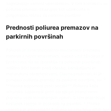
zagotavljajo varnost uporabnikov. V tem kontekstu se
poliurea premazi izkazujejo kot učinkovita in
dolgotrajna rešitev za parkirne površine.
Prednosti poliurea premazov na
parkirnih površinah
Poliurea je dvokomponentni elastomerni premazni
material s hitrim strjevanjem, visoko vzdržljivostjo in
prožnostjo. Ko se uporablja na parkirnih površinah,
odlično ščiti beton pred obrabo, kemikalijami in
mehanskimi obremenitvami. Glavne prednosti, ki jih
ponujajo poliurea premazi za parkirne površine, so: *
**Visoka odpornost proti obrabi:** Poliurea kaže
vrhunsko odpornost proti obrabi pri intenzivnem
prometu vozil in mehanskih vplivih. S tem preprečuje
nastanek razpok in poškodb na površini. * **Hitra
uporaba in strjevanje:** Poliurea se zelo hitro strdi, kar