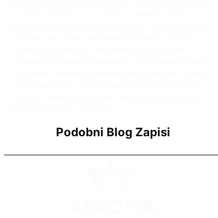
želji se lahko na poliurea premaz nanese zaščitni sloj,
ki je bolj odporen na UV žarke in obrabo. Ta sloj
podaljša življenjsko dobo premaza in ohranja njegov
estetski videz. Med nanašanjem je treba paziti na
vremenske razmere in temperaturo. Za pravilno
strjevanje poliuree je pomembno, da se nanos izvaja v
določenem območju temperature in vlažnosti. Poleg
tega je za zaščito zdravja zaposlenih med nanosom
potrebna uporaba ustrezne osebne zaščitne opreme
(maska, rokavice, očala itd.).
Podobni Blog Zapisi