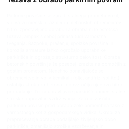
Parkirne površine so zaradi stalnega prometa vozil,
vpliva vremenskih razmer in mehanskih obremenitev
hitro izpostavljene obrabi. Ta obraba ni le estetska
težava, ampak s seboj prinaša tudi varnostna
tveganja. Razpoke, prašenje, spolzke površine in
korozija armature lahko ogrožajo uporabnike
parkirišča in ogrožajo strukturno celovitost. Obraba
betonskih površin je še posebej izrazita na območjih z
gostim prometom. Nenehno ponavljajoče se
obremenitve in vpliv kemikalij (olje, antifriz, sol itd.)
oslabijo strukturo betona in povzročijo njegovo hitro
propadanje. To za upravljavce parkirišč pomeni stalne
stroške popravil in vzdrževanja. Zato je zaščita
parkirnih površin pred obrabo zelo pomembna tako z
varnostnega kot z gospodarskega vidika. Ukrepi za
preprečevanje obrabe podaljšajo življenjsko dobo
parkirišča, zmanjšajo stroške vzdrževanja in