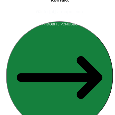
📧
info [at] armopol.com
PRIDOBITE PONUDBO