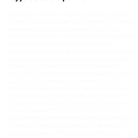
Nanašanje poliurea premaza je postopek, ki zahteva
strokovno znanje in pozornost. Za uspešno uporabo je
pomembno pravilno slediti naslednjim korakom: 1.
**Priprava površine:** Površina mora biti čista, suha in
trdna. Po potrebi je treba površino izravnati in
odstraniti stare premaze ali ohlapne dele. Hrapavljenje
betonskih površin zagotavlja boljši oprijem poliurea
premaza. 2. **Nanašanje temeljnega premaza:** Z
nanosom ustreznega temeljnega premaza se zagotovi
boljši oprijem poliurea premaza na beton. Izbira
temeljnega premaza mora biti prilagojena lastnostim
betona in vrsti poliuree. 3. **Nanašanje poliuree:**
Poliurea se nanaša s škropljenjem s posebno opremo.
Debelina nanosa se določi glede na intenzivnost
uporabe parkirišča in lastnosti podlage. Med nanosom
je treba biti previden, da se doseže enakomeren in
homogen premaz. 4. **Zaščitni sloj (neobvezno):** Po