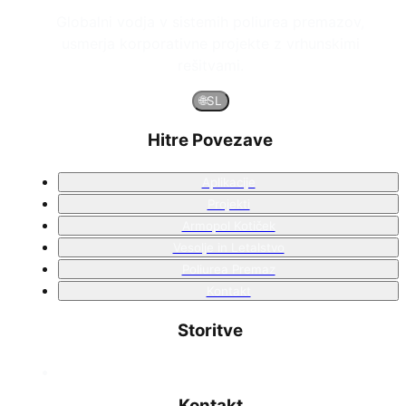
Globalni vodja v sistemih poliurea premazov,
usmerja korporativne projekte z vrhunskimi
rešitvami.
🌐
SL
Hitre Povezave
Aplikacije
Projekti
Armopol Kotiček
Vesolje in Letalstvo
Poliurea Premaz
Kontakt
Storitve
Kontakt