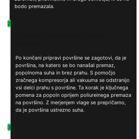
bodo premazala.
2
Sušenje in odstranjevanje prahu s
površine
Po končani pripravi površine se zagotovi, da je
površina, na katero se bo nanašal premaz,
popolnoma suha in brez prahu. S pomočjo
zračnega kompresorja ali vakuuma se odstranijo
vsi delci prahu s površine. Ta korak je ključnega
pomena za popoln oprijem poliureinega premaza
na površino. Z merjenjem vlage se prepričamo,
da je površina ustrezno suha.
3
Nanašanje temeljnega premaza