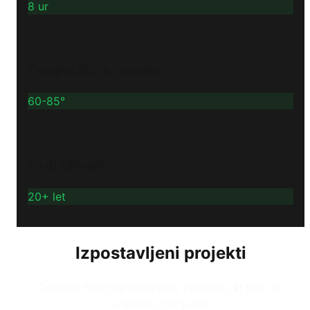
8 ur
Temperatura nanosa
60-85°
Vzdržljivost
20+ let
Izpostavljeni projekti
Odkrijte naše izpostavljene projekte, ki smo jih
uspešno zaključili.