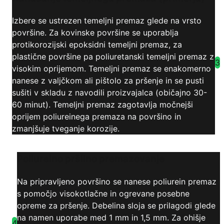
Izbere se ustrezen temeljni premaz glede na vrsto
površine. Za kovinske površine se uporablja
protikorozijski epoksidni temeljni premaz, za
plastične površine pa poliuretanski temeljni premaz z
3
visokim oprijemom. Temeljni premaz se enakomerno
nanese z valjčkom ali pištolo za pršenje in se pusti
sušiti v skladu z navodili proizvajalca (običajno 30-
60 minut). Temeljni premaz zagotavlja močnejši
oprijem poliureinega premaza na površino in
zmanjšuje tveganje korozije.
Poliureino pršilno premazovanje
Na pripravljeno površino se nanese poliurein premaz
s pomočjo visokotlačne in ogrevane posebne
opreme za pršenje. Debelina sloja se prilagodi glede
na namen uporabe med 1 mm in 1,5 mm. Za ohišje
4