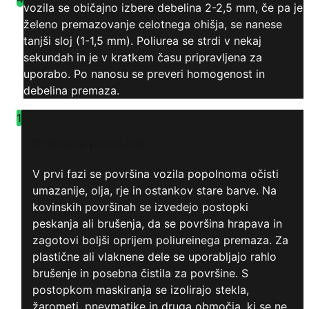
vozila se običajno izbere debelina 2-2,5 mm, če pa je
želeno premazovanje celotnega ohišja, se nanese
tanjši sloj (1-1,5 mm). Poliurea se strdi v nekaj
sekundah in je v kratkem času pripravljena za
uporabo. Po nanosu se preveri homogenost in
debelina premaza.
1
Priprava površine
V prvi fazi se površina vozila popolnoma očisti
umazanije, olja, rje in ostankov stare barve. Na
kovinskih površinah se izvedejo postopki
peskanja ali brušenja, da se površina hrapava in
zagotovi boljši oprijem poliureinega premaza. Za
plastične ali vlaknene dele se uporabljajo rahlo
brušenje in posebna čistila za površine. S
postopkom maskiranja se izolirajo stekla,
žarometi, pnevmatike in druga območja, ki se ne