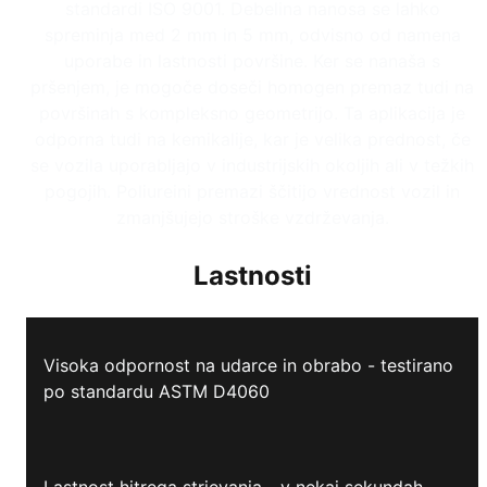
standardi ISO 9001. Debelina nanosa se lahko
spreminja med 2 mm in 5 mm, odvisno od namena
uporabe in lastnosti površine. Ker se nanaša s
pršenjem, je mogoče doseči homogen premaz tudi na
površinah s kompleksno geometrijo. Ta aplikacija je
odporna tudi na kemikalije, kar je velika prednost, če
se vozila uporabljajo v industrijskih okoljih ali v težkih
pogojih. Poliureini premazi ščitijo vrednost vozil in
zmanjšujejo stroške vzdrževanja.
Lastnosti
Visoka odpornost na udarce in obrabo - testirano
po standardu ASTM D4060
Lastnost hitrega strjevanja - v nekaj sekundah