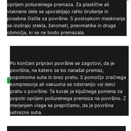
oprijem poliureinega premaza. Za plastične ali
vlaknene dele se uporabljajo rahlo brušenje in
posebna čistila za površine. S postopkom maskiranja
se izolirajo stekla, žarometi, pnevmatike in druga
območja, ki se ne bodo premazala.
Sušenje in odstranjevanje prahu s površine
Po končani pripravi površine se zagotovi, da je
površina, na katero se bo nanašal premaz,
popolnoma suha in brez prahu. S pomočjo zračnega
2
kompresorja ali vakuuma se odstranijo vsi delci
prahu s površine. Ta korak je ključnega pomena za
popoln oprijem poliureinega premaza na površino. Z
merjenjem vlage se prepričamo, da je površina
ustrezno suha.
Nanašanje temeljnega premaza (primerja)