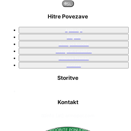
🌐
SL
Hitre Povezave
Aplikacije
Projekti
Armopol Kotiček
Vesolje in Letalstvo
Poliurea Premaz
Kontakt
Storitve
Kontakt
📧
info [at] armopol.com
PRIDOBITE PONUDBO