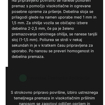
Na pripravljeno površino se nanese poliurein
premaz s pomočjo visokotlačne in ogrevane
posebne opreme za pršenje. Debelina sloja se
prilagodi glede na namen uporabe med 1 mm in
1,5 mm. Za ohišje vozila se običajno izbere
debelina 2-2,5 mm, če pa je želeno
premazovanje celotnega ohišja, se nanese tanjši
sloj (1-1,5 mm). Poliurea se strdi v nekaj
sekundah in je v kratkem času pripravljena za
uporabo. Po nanosu se preveri homogenost in
debelina premaza.
Povzetek Postopka Aplikacije
S strokovno pripravo površine, izbiro ustreznega
temeljnega premaza in visokotlačnim pršilnim
nanosom se zagotovi odličen oprijem in