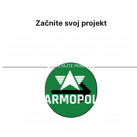
Začnite svoj projekt
Uresničimo vaš projekt z našimi visokokakovostnimi
rešitvami za izolacijo in premazovanje. Povejte nam o
svojih potrebah in pripravili vam bomo rešitev po meri.
ZAHTEVAJTE PONUDBO
Globalni vodja v sistemih poliurea premazov,
usmerja korporativne projekte z vrhunskimi
rešitvami.