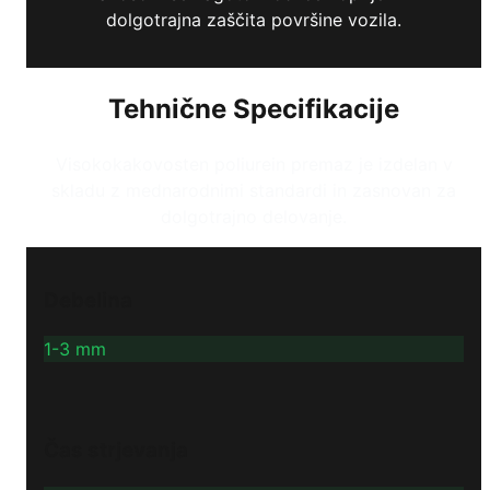
dolgotrajna zaščita površine vozila.
Tehnične Specifikacije
Visokokakovosten poliurein premaz je izdelan v
skladu z mednarodnimi standardi in zasnovan za
dolgotrajno delovanje.
Debelina
1-3 mm
Čas strjevanja