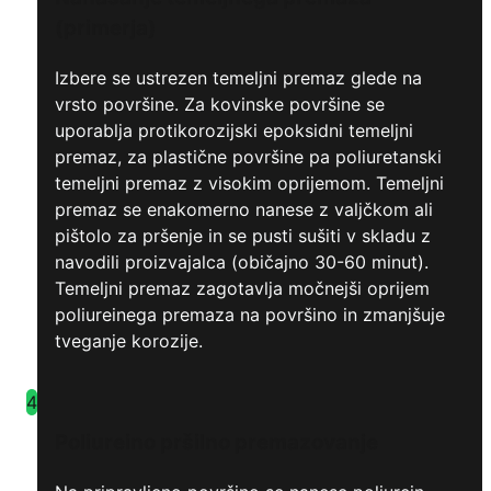
(primerja)
Izbere se ustrezen temeljni premaz glede na
vrsto površine. Za kovinske površine se
uporablja protikorozijski epoksidni temeljni
premaz, za plastične površine pa poliuretanski
temeljni premaz z visokim oprijemom. Temeljni
premaz se enakomerno nanese z valjčkom ali
pištolo za pršenje in se pusti sušiti v skladu z
navodili proizvajalca (običajno 30-60 minut).
Temeljni premaz zagotavlja močnejši oprijem
poliureinega premaza na površino in zmanjšuje
tveganje korozije.
4
Poliureino pršilno premazovanje