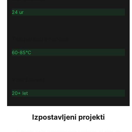
24 ur
Temperatura nanosa
60-85°C
Vzdržljivost
20+ let
Izpostavljeni projekti
Odkrijte naše izpostavljene projekte, ki smo jih