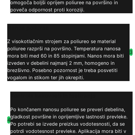
omogoča boljši oprijem poliuree na površino in
poveča odpornost proti koroziji.
Nanos poliuree
Z visokotlačnim strojem za poliureo se material
poliuree razprši na površino. Temperatura nanosa
3
mora biti med 60 in 85 stopinjami. Nanos mora biti
izveden v debelini najmanj 2 mm, homogeno in
brezšivno. Posebno pozornost je treba posvetiti
vogalom in stikom ter jih okrepiti.
Kontrola kakovosti in testiranje
Po končanem nanosu poliuree se preveri debelina,
gladkost površine in oprijemljive lastnosti prevleke.
4
Po potrebi se izvede preizkus vodotesnosti, da se
potrdi vodotesnost prevleke. Aplikacija mora biti v