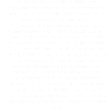
dolga leta, tudi na zunanjih površinah, ki so
izpostavljene sončni svetlobi. Visoka odpornost proti
obrabi in udarcem zagotavlja zaščito rezervoarja pred
mehanskimi poškodbami. Poliureine prevleke
prispevajo k ohranjanju kakovosti vode, saj nudijo
higienične površine, ki jih je mogoče očistiti. Zaradi
odlične oprijemljivosti na različne podlage se lahko
varno uporablja na betonu, jeklu ali drugih površinah.
Ohranja svojo elastičnost tudi pri temperaturah med
-40 °C in +100 °C in absorbira napetosti, ki nastanejo
zaradi toplotnega raztezanja. Aplikacije poliuree
morajo biti izvedene v skladu z mednarodnimi
standardi (npr. potrebni certifikati za stik s pitno
vodo). Med nanosom je treba paziti na pripravo
površine, nanos pa mora biti izveden z visokotlačnim
strojem za poliureo v debelini najmanj 2 mm. S
pravilnim nanosom poliurea podaljša življenjsko dobo
rezervoarja za vodo in zagotavlja varno shranjevanje
vode.