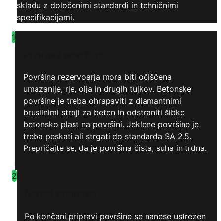
skladu z določenimi standardi in tehničnimi
specifikacijami.
1
Priprava površine
Površina rezervoarja mora biti očiščena
umazanije, rje, olja in drugih tujkov. Betonske
površine je treba ohrapaviti z diamantnimi
brusilnimi stroji za beton in odstraniti šibko
betonsko plast na površini. Jeklene površine je
treba peskati ali strgati do standarda SA 2.5.
Prepričajte se, da je površina čista, suha in trdna.
2
Nanos premaza
Po končani pripravi površine se nanese ustrezen