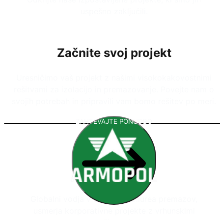
uspešno zaključili.
Začnite svoj projekt
Uresničimo vaš projekt z našimi visokokakovostnimi
rešitvami za izolacijo in premazovanje. Povejte nam o
svojih potrebah in pripravili vam bomo rešitev po meri.
ZAHTEVAJTE PONUDBO
Globalni vodja v sistemih poliurea premazov,
usmerja korporativne projekte z vrhunskimi