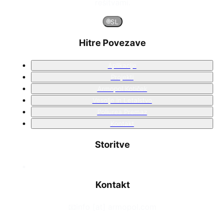
rešitvami.
🌐
SL
Hitre Povezave
Aplikacije
Projekti
Armopol Kotiček
Vesolje in Letalstvo
Poliurea Premaz
Kontakt
Storitve
Kontakt
📧
info [at] armopol.com