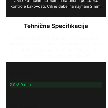
z visokotlačnim strojem in natančne postopke
kontrole kakovosti. Cilj je debelina najmanj 2 mm.
Tehnične Specifikacije
Sistemi Armopol poliurea nudijo dolgotrajne in
zanesljive rešitve za izolacijo rezervoarjev za vodo.
Naše aplikacije so v celoti skladne z industrijskimi
standardi in zahtevami glede kakovosti.
Debelina
2.0-3.0 mm
Čas sušenja