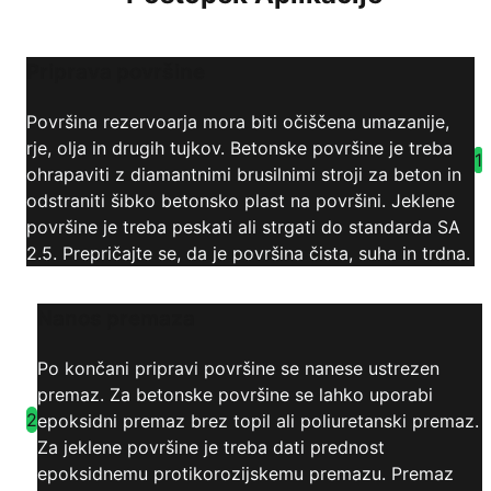
Priprava površine
Površina rezervoarja mora biti očiščena umazanije,
rje, olja in drugih tujkov. Betonske površine je treba
1
ohrapaviti z diamantnimi brusilnimi stroji za beton in
odstraniti šibko betonsko plast na površini. Jeklene
površine je treba peskati ali strgati do standarda SA
2.5. Prepričajte se, da je površina čista, suha in trdna.
Nanos premaza
Po končani pripravi površine se nanese ustrezen
premaz. Za betonske površine se lahko uporabi
2
epoksidni premaz brez topil ali poliuretanski premaz.
Za jeklene površine je treba dati prednost
epoksidnemu protikorozijskemu premazu. Premaz