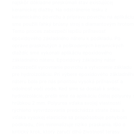
najskôr dôkladne preskúmali stav existujúcej
keramickej dlažby. Na odstránenie lesku z
keramického povrchu a prípravu povrchu na aplikáciu
sme použili ľahký brúsny stroj s diamantovým hrotom
Tento proces zabezpečí lepšiu priľnavosť
epoxidového základného náteru k podkladu. Po
oprave prasknutých a poškodených keramických
dlaždíc sme vykonali aplikáciu epoxidového
základného náteru. Epoxidový základný náter
zabezpečil vyrovnanie povrchu a vytvorenie základu
pre hydroizoláciu. Pri výbere epoxidového základnéh
náteru bola pre nás prioritou vysoká priľnavosť a
odolnosť voči vode. Keď sme sa dostali k srdcu
hydroizolácie, prešli sme na aplikáciu čistej polyurey 
hrúbkou 2 mm. Polyurea vďaka svojej vlastnosti
rýchleho vytvrdzovania predchádza strate času a
vďaka vysokej elasticite sa prispôsobuje pohybom
podkladu, čím minimalizuje riziko praskania. Išlo o
kritický krok, ktorý zaručí dlhú životnosť terasy.