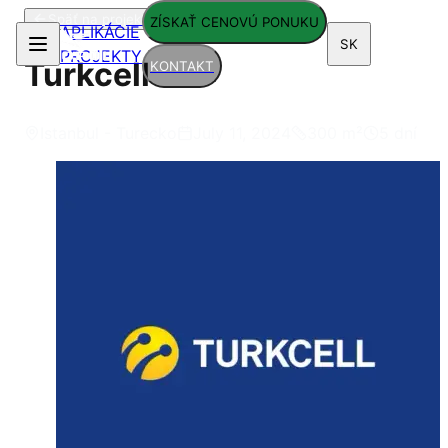
Späť na projekty
ZÍSKAŤ CENOVÚ PONUKU
APLIKÁCIE
SK
PROJEKTY
Turkcell
KONTAKT
Istanbul - Turecko
July 11, 2024
300
m²
5 dní