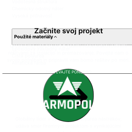
Vodotesná štruktúra
Chemicky odolný náter
Vysoká priľnavosť
Začnite svoj projekt
Použité materiály
Uresničimo vaš projekt z našimi visokokakovostnimi
Epoxidový základný náter
rešitvami za izolacijo in premazovanje. Povejte nam o
Čistá polyurea
svojih potrebah in pripravili vam bomo rešitev po meri.
Alifatická farba
ZAHTEVAJTE PONUDBO
Globálny líder v systémoch polyurea nástrekov,
udáva smer firemným projektom s vynikajúcimi