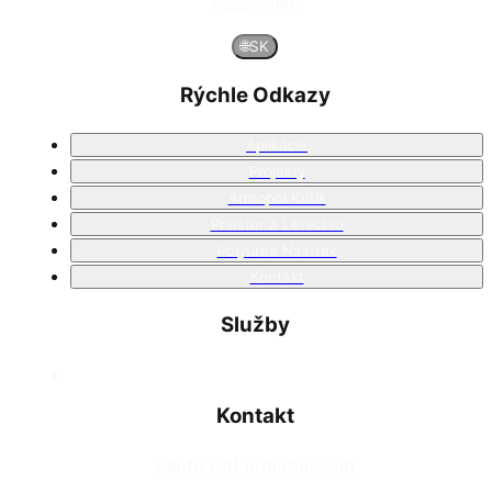
riešeniami.
🌐
SK
Rýchle Odkazy
Aplikácie
Projekty
Armopol Kútik
Priestor a Letectvo
Polyurea Nástrek
Kontakt
Služby
Kontakt
📧
info [at] armopol.com