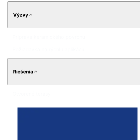
Výzvy
Príprava keramického povrchu
Požiadavka na rýchlu aplikáciu
Riešenia
Otvorené terasy