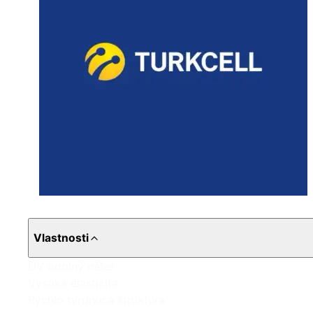
Vlastnosti
UV odolný náter
Vysoká elasticita
Rýchlo tvrdnúca štruktúra