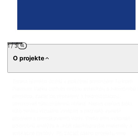
1
/
3
O projekte
Terasa lesného domu v pokojnej atmosfére Turkcell
Platinum Parku oslňuje svojou estetikou a harmóniou 
prírodou, zatiaľ čo problémy s hydroizoláciou
ohrozovali túto príjemnú oblasť. Naším cieľom bolo
túto terasu vizuálne vylepšiť a natrvalo vyriešiť
problém s presakovaním vody. Preto sme vykonali
podrobnú analýzu a určili najvhodnejšie materiály a
aplikačné metódy. Pri začatí nášho projektu sme