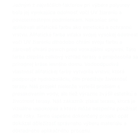
Jedným z najväčších faktorov pri výbere polyurey
bola jej vynikajúca odolnosť voči UV žiareniu a
poveternostným podmienkam. Nakoniec sme
aplikovali alifatickú farbu ako estetickú a ochrannú
vrstvu. Alifatická farba vďaka svojej vysokej odolnost
voči UV žiareniu dlhodobo chráni svoju farbu a
zároveň chráni povrch pred vonkajšími vplyvmi. Táto
farba zlepšila celkový vzhľad terasy a prispôsobila sa
prírodnej kráse lesného domu. Vodoodpudivá
vlastnosť alifatickej farby vytvorila vrstvu, ktorá
podporuje hydroizoláciu, čím predlžuje životnosť
terasy. Náš projekt nielenže vyriešil problém s
presakovaním vody, ale tiež výrazne zvýšil estetiku a
životnosť terasy. Náš zákazník získal terasu, ktorá je
vizuálne uspokojivá a ktorú môže bezpečne používať
dlhé roky. Tento úspešne dokončený projekt opäť
dokázal dôležitosť správneho výberu materiálu a
dôkladného aplikačného procesu.