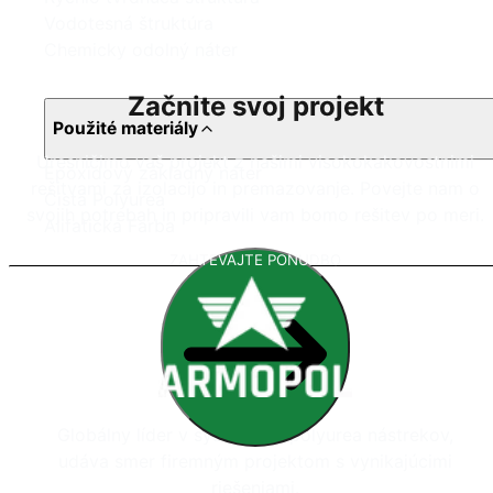
Vodotesná štruktúra
Chemicky odolný náter
Začnite svoj projekt
Použité materiály
Uresničimo vaš projekt z našimi visokokakovostnimi
Epoxidový základný náter
rešitvami za izolacijo in premazovanje. Povejte nam o
Čistá Polyurea
svojih potrebah in pripravili vam bomo rešitev po meri.
Alifatická Farba
ZAHTEVAJTE PONUDBO
Globálny líder v systémoch polyurea nástrekov,
udáva smer firemným projektom s vynikajúcimi
riešeniami.