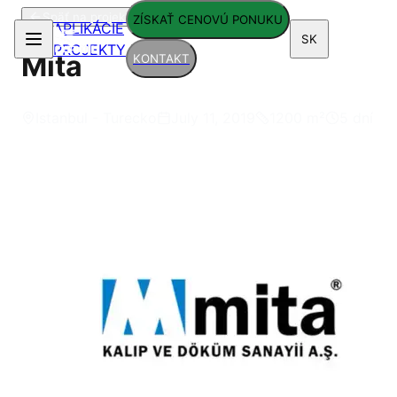
Späť na projekty
ZÍSKAŤ CENOVÚ PONUKU
APLIKÁCIE
SK
PROJEKTY
Mita
KONTAKT
Istanbul - Turecko
July 11, 2019
1200
m²
5 dní