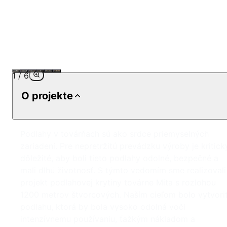
1
/
6
O projekte
Podlahy v továrňach sú ako srdce priemyselných
zariadení. Pre nepretržitú prevádzku výroby je kritick
dôležité, aby boli tieto podlahy odolné, bezpečné a
mali dlhú životnosť. S týmto vedomím sme realizovali
projekt podlahovej krytiny továrne Mita s rozlohou
1200 metrov štvorcových. Naším cieľom bolo vytvori
podlahu, ktorá by bola vysoko odolná voči
intenzívnemu používaniu, ťažkým nákladom a