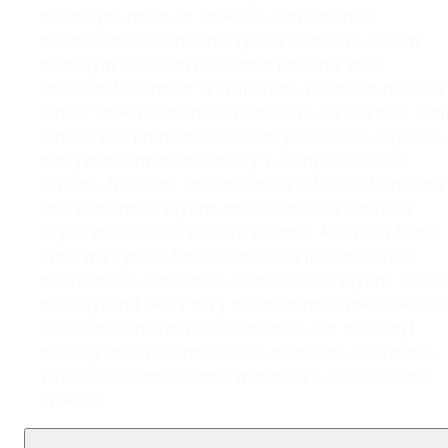
niekoľkých hodín po aplikácii, nám umožnila
minimalizovať prerušenie výroby v továrni. Ďalším
dôležitým faktorom pri výbere polyurey je jej
schopnosť zachovať si svoj výkon v širokom rozsahu
teplôt. Vďaka tomu bude podlahová krytina plniť svoj
funkciu bez problémov dlhé roky, bez toho, aby bola
ovplyvnená zmenami teploty v rôznych častiach
továrne. Nakoniec sme aplikovali alifatickú farbu, aby
sme podlahovej krytine dodali estetický vzhľad a
zvýšili jej odolnosť voči UV žiareniu. Alifatická farba,
ktorá má vysokú farebnú stálosť a je odolná voči
poškriabaniu, zabezpečí, že podlahová krytina továr
bude vyzerať ako v prvý deň po mnoho rokov. Projek
Mita je dokonalým príkladom toho, ako môžu byť
podlahy továrne dlhotrvajúce, bezpečné a estetické
vďaka správnemu výberu materiálu a profesionálnej
aplikácii.