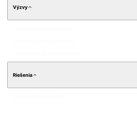
Výzvy
Pokrytie rozsiahlej plochy
Precízna príprava podkladu
Požiadavka na rýchlu aplikáciu
Riešenia
Krytie podlahy továrne