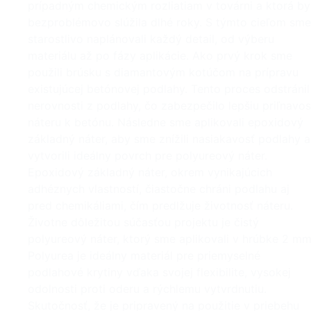
prípadným chemickým rozliatiam v továrni a ktorá by
bezproblémovo slúžila dlhé roky. S týmto cieľom sme
starostlivo naplánovali každý detail, od výberu
materiálu až po fázy aplikácie. Ako prvý krok sme
použili brúsku s diamantovým kotúčom na prípravu
existujúcej betónovej podlahy. Tento proces odstránil
nerovnosti z podlahy, čo zabezpečilo lepšiu priľnavos
náteru k betónu. Následne sme aplikovali epoxidový
základný náter, aby sme znížili nasiakavosť podlahy a
vytvorili ideálny povrch pre polyureový náter.
Epoxidový základný náter, okrem vynikajúcich
adhéznych vlastností, čiastočne chráni podlahu aj
pred chemikáliami, čím predlžuje životnosť náteru.
Životne dôležitou súčasťou projektu je čistý
polyureový náter, ktorý sme aplikovali v hrúbke 2 mm
Polyurea je ideálny materiál pre priemyselné
podlahové krytiny vďaka svojej flexibilite, vysokej
odolnosti proti oderu a rýchlemu vytvrdnutiu.
Skutočnosť, že je pripravený na použitie v priebehu