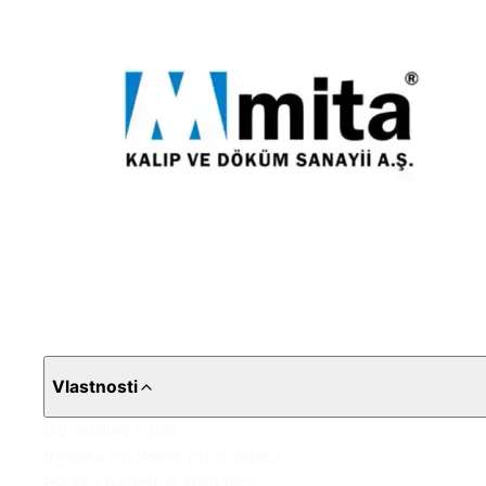
Vlastnosti
UV odolný náter
Vysoká odolnosť proti oderu
Rýchlo tvrdnúca štruktúra