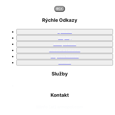
🌐
SK
Rýchle Odkazy
Aplikácie
Projekty
Armopol Kútik
Priestor a Letectvo
Polyurea Nástrek
Kontakt
Služby
Kontakt
📧
info [at] armopol.com