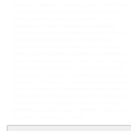
aplikovaný striekaním, dokonale pokryl povrch terasy
a vytvoril bariéru, ktorá zabránila prenikaniu vody.
Rýchle vytvrdnutie polyurey umožnilo rýchle
dokončenie projektu. Nakoniec bola aplikovaná
alifatická farba na ochranu povrchu pred UV žiarením
a environmentálnymi faktormi. Alifatická farba
poskytla vysokú farebnú stálosť, lesklý a estetický
vzhľad, pričom predĺžila životnosť polyurea náteru a
poskytla dlhodobú ochranu. Výber farby bol určený v
súlade s firemnou identitou LC Waikiki. Výsledkom
projektu bolo, že terasy LC Waikiki boli úplne zbaven
problémov s únikom vody. Vďaka novému náterovém
systému sa terasy stali estetickejšími, odolnejšími a
užitočnejšími. Tento projekt bol úspešne dokončený
vďaka správnemu výberu materiálov, precíznemu
aplikačnému procesu a práci odborného tímu a viac
než splnil očakávania LC Waikiki.