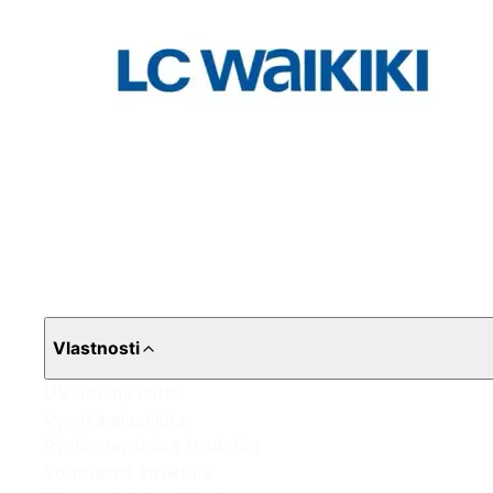
Vlastnosti
UV odolný náter
Vysoká elasticita
Rýchlo tvrdnúca štruktúra
Vodotesná štruktúra