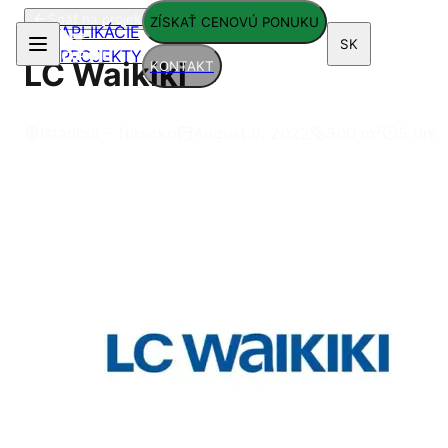
Späť na projekty
ZÍSKAŤ CENOVÚ PONUKU
APLIKÁCIE
SK
PROJEKTY
LC Waikiki
KONTAKT
Istanbul - Turecko
August 8, 2022
300
m²
5 dní