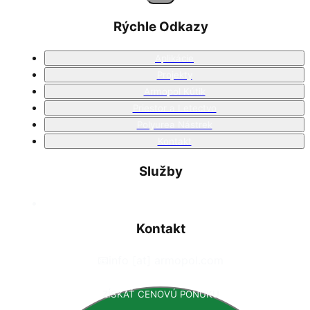
Rýchle Odkazy
Aplikácie
Projekty
Armopol Kútik
Priestor a Letectvo
Polyurea Nástrek
Kontakt
Služby
Kontakt
📧
info [at] armopol.com
ZÍSKAŤ CENOVÚ PONUKU