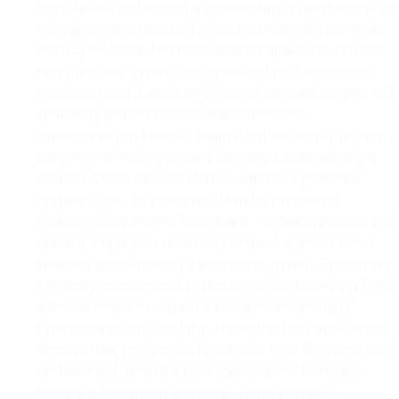
identifikácii poškodení a potenciálnych problémov na
existujúcej podlahe boli vyhodnotené najvhodnejšie
metódy riešenia. Rozhodli sme sa aplikovať systém,
ktorý ponúka vynikajúce hydroizolačné vlastnosti,
dlhú životnosť a estetický vzhľad na celej terase. Náš
aplikačný proces pozostával z precízne
naplánovaných krokov. Najprv bol betónový povrch
zdrsnený špeciálnym silim strojom s diamantovým
hrotom. Tento proces zlepšil celkovú výkonnosť
systému tým, že zabezpečil lepšiu priľnavosť
nasledujúcich vrstiev k podlahe. Po silim procese boli
prach a zvyšky na povrchu očistené a prešli sme k
aplikácii epoxidového základného náteru. Epoxidový
základný náter zohral rozhodujúcu úlohu pri zvyšovan
adhézie polyurea náteru a posilňovaní podlahy
vyplnením pórov podlahy. Následne bola aplikovaná
vrstva čistej polyurey s hrúbkou 2 mm. Polyurea bola
preferovaná, pretože je to mimoriadne flexibilný,
odolný a vodotesný materiál. Tento materiál,