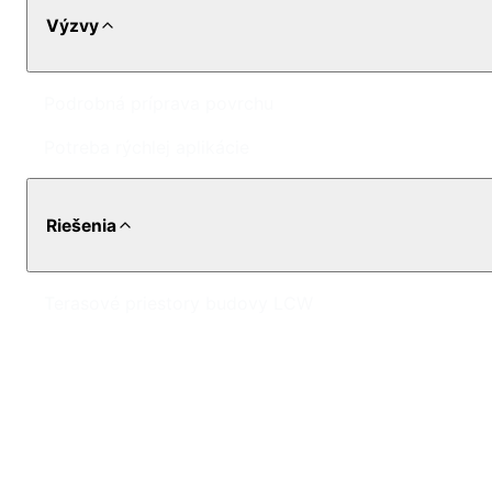
Výzvy
Podrobná príprava povrchu
Potreba rýchlej aplikácie
Riešenia
Terasové priestory budovy LCW