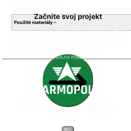
Náter odolný voči oderu
Začnite svoj projekt
Použité materiály
Uresničimo vaš projekt z našimi visokokakovostnimi
Epoxidový Základný Náter
rešitvami za izolacijo in premazovanje. Povejte nam o
Čistá Polyurea
svojih potrebah in pripravili vam bomo rešitev po meri.
Alifatická Farba
ZAHTEVAJTE PONUDBO
Globálny líder v systémoch polyurea nástrekov,
udáva smer firemným projektom s vynikajúcimi
riešeniami.
🌐
SK