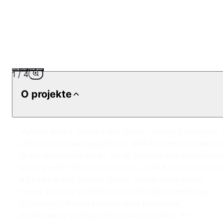
1
/
4
O projekte
Vyrazili sme s cieľom nájsť trvalé riešenie problémov 
únikom vody na terasách LC Waikiki. Tento projekt ni
je len renováciou terás, ale aj strategickou investíciou
ktorá predĺži životnosť budovy, zvýši komfort interié
a posilní imidž značky. Naším cieľom bolo urobiť
terasy budovy vodotesnými, odolnými a esteticky
príjemnými. Prvým krokom bolo podrobné
preskúmanie existujúceho povrchu terasy. Po