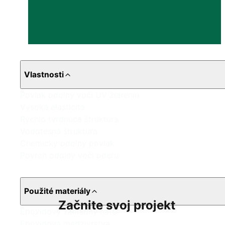
Vlastnosti
Povlak odolný voči UV žiareniu
Vysoká elasticita
Rýchlo tvrdnúca štruktúra
Vodotesná štruktúra
Chemicky odolný povlak
Povrch odolný voči oderu
Použité materiály
Začnite svoj projekt
Epoxidový základný náter
Epoxidová medzivrstva