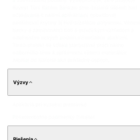
a zmršťovaniu podlahy. Výsledkom je, že v projekte
Kuveyt Türk Katılım Bankası sme dosiahli úspech nad
očakávania s našimi aplikáciami epoxidovej
podlahovej krytiny aj hydroizolácie polyureou. Veden
banky a zamestnanci boli s estetickým vzhľadom a
odolnosťou nových podláh mimoriadne spokojní.
Tento projekt sa vďaka starostlivej práci nášho
odborného tímu a správnemu výberu materiálov
zapísal do histórie ako príkladný úspech.
Výzvy
Aplikácia pri vysokej premávke
Poveternostné podmienky (terasa)
Riešenia