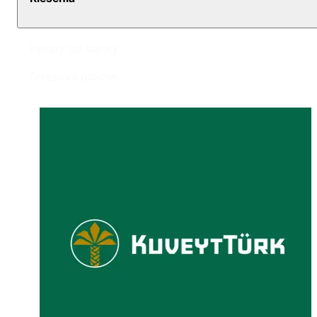
Vstupy do banky
Terasová plocha