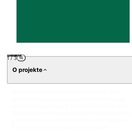
1
/
3
O projekte
Moderná a funkčná štruktúra banky Kuveyt Türk
Katılım Bankası je v súlade s cieľom maximalizovať
spokojnosť zákazníkov. V tejto súvislosti bolo veľmi
dôležité pokryť vstupné priestory do banky esteticko
a odolnou podlahou a chrániť terasu hydroizoláciou.
Naším cieľom bolo prispieť k prestíži banky