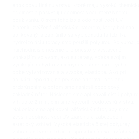
epoxidovú finálnu vrstvu, ktoré majú vysokú chemick
odolnosť a poskytujú odolnosť voči intenzívnemu
používaniu. Okrem toho bola odolnosť voči UV
žiareniu zvýšená alifatickým náterom, ktorý bol naň
aplikovaný, a zabránilo sa vyblednutiu farieb. Na
hydroizoláciu terasy sme použili polyureu. Polyurea j
najvhodnejšie riešenie pre priestory vystavené
vonkajším vplyvom, ako sú terasy, vďaka svojim
vynikajúcim hydroizolačným vlastnostiam, rýchlej
dobe vytvrdzovania a vysokej elasticite. Ako pri
aplikácii epoxidu, najprv sme pripravili podlahu
prebrúsením a potom sme naniesli epoxidový
základný náter. Následne sme aplikovali čistú polyure
v hrúbke 2 mm, čím sme vytvorili vodotesnú vrstvu.
Nakoniec sme aplikovali alifatický náter, aby sme
zvýšili odolnosť voči UV žiareniu a zabezpečili
estetický vzhľad. Vysoká elasticita čistej polyurey
zabraňuje tvorbe trhlín prispôsobením sa rozťahovani