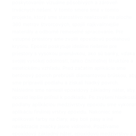
poskytovaním vizuálne pôsobivých a zároveň
trvácnych riešení. V tomto smere sme v tomto
projekte, ktorý sme starostlivo realizovali na ploche
360 metrov štvorcových, spojili najkvalitnejšie
materiály a odborné remeselné spracovanie. Pre
vstupné priestory sme zvolili epoxidovú podlahovú
krytinu. Epoxid poskytuje ideálne riešenie pre
priestory s vysokou premávkou, ako sú banky, vďaka
svojej vysokej odolnosti, ľahko čistiteľnej štruktúre a
estetickému vzhľadu. Pred začatím aplikácie sme
betónový povrch prebrúsili diamantovou brúskou, ab
sme pripravili podlahu a získali hladký povrch.
Následne sme naniesli epoxidový základný náter, aby
epoxid lepšie priľnul k podkladu. Po zvýšení hladkosti
podlahy aplikáciou medzivrstvy epoxidu sme vykonal
aplikáciu finálnej vrstvy epoxidu. Nakoniec sme
aplikovali farby na čiary, aby boli pásy a iné
navádzacie značky jasne viditeľné. Používame
epoxidový základný náter, epoxidovú medzivrstvu a