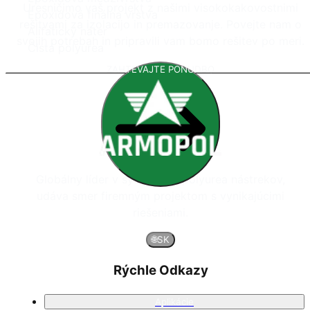
Uresničimo vaš projekt z našimi visokokakovostnimi
Epoxidová finálna vrstva
rešitvami za izolacijo in premazovanje. Povejte nam o
Alifatický náter
svojih potrebah in pripravili vam bomo rešitev po meri.
Čistá polyurea
ZAHTEVAJTE PONUDBO
Globálny líder v systémoch polyurea nástrekov,
udáva smer firemným projektom s vynikajúcimi
riešeniami.
🌐
SK
Rýchle Odkazy
Aplikácie