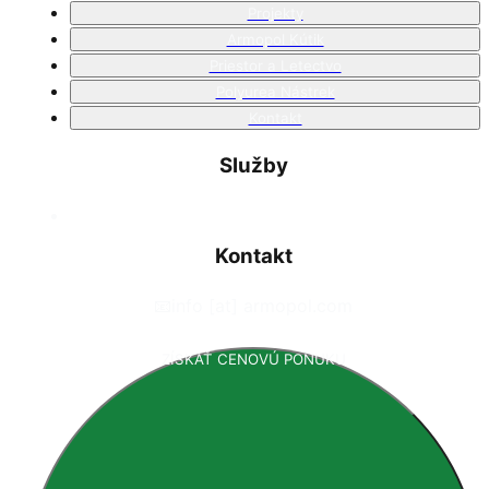
Projekty
Armopol Kútik
Priestor a Letectvo
Polyurea Nástrek
Kontakt
Služby
Kontakt
📧
info [at] armopol.com
ZÍSKAŤ CENOVÚ PONUKU