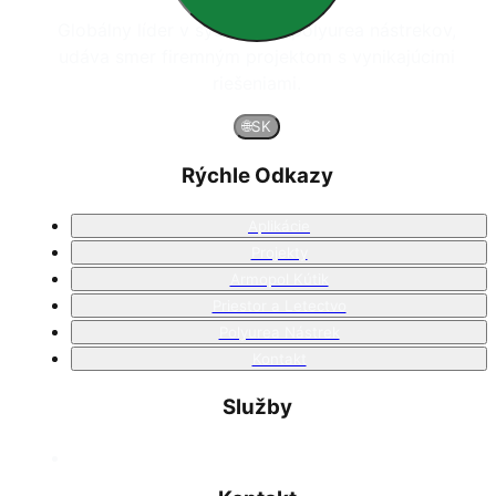
Globálny líder v systémoch polyurea nástrekov,
udáva smer firemným projektom s vynikajúcimi
riešeniami.
🌐
SK
Rýchle Odkazy
Aplikácie
Projekty
Armopol Kútik
Priestor a Letectvo
Polyurea Nástrek
Kontakt
Služby