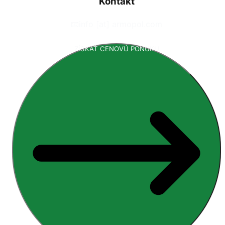
Kontakt
📧
info [at] armopol.com
ZÍSKAŤ CENOVÚ PONUKU