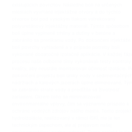
existujúcich povrchov. Následne boli na určených
miestach vyvŕtané injektážne otvory a do týchto
otvorov bol pod vysokým tlakom vstrekovaný
polyuretánový injektážny materiál. Týmto spôsobom
boli úplne vyplnené trhliny a dutiny v betóne a
zabránilo sa prenikaniu vody. Po dokončení injektáže
boli povrchy vyhladené a v prípade potreby boli
vykonané dodatočné izolačné aplikácie. V každej fáz
procesu naše odborné tímy vykonávali testy kontroly
kvality, aby neustále monitorovali účinnosť izolácie. P
dokončení projektu boli úniky vody v sedimentačnýc
nádržiach a kalových jazerách úplne eliminované. Tý
sa zabránilo strate vody a predĺžila sa životnosť
zariadení. Okrem toho sa minimalizovali
environmentálne vplyvy, čím sa významne prispelo k
ochrane vodných zdrojov nášho mesta. Tento projekt
hydroizolácie, realizovaný v rámci İSKİ, nie je len
technickým úspechom, ale aj prejavom našej