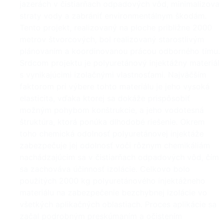
jazerách v čistiarňach odpadových vôd, minimalizova
straty vody a zabrániť environmentálnym škodám.
Tento projekt, realizovaný na ploche približne 2000
metrov štvorcových, bol realizovaný starostlivým
plánovaním a koordinovanou prácou odborného tímu.
Srdcom projektu je polyuretánový injektážny materiál
s vynikajúcimi izolačnými vlastnosťami. Najväčším
faktorom pri výbere tohto materiálu je jeho vysoká
elasticita, vďaka ktorej sa dokáže prispôsobiť
možným pohybom konštrukcie, a jeho vodotesná
štruktúra, ktorá ponúka dlhodobé riešenie. Okrem
toho chemická odolnosť polyuretánovej injektáže
zabezpečuje jej odolnosť voči rôznym chemikáliám
nachádzajúcim sa v čistiarňach odpadových vôd, čím
sa zachováva účinnosť izolácie. Celkovo bolo
použitých 2000 kg polyuretánového injektážneho
materiálu na zabezpečenie bezchybnej izolácie vo
všetkých aplikačných oblastiach. Proces aplikácie sa
začal podrobným preskúmaním a očistením