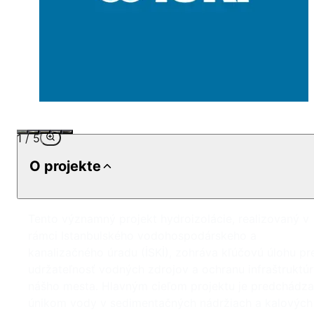
1
/
5
O projekte
Tento významný projekt hydroizolácie, realizovaný v
rámci Istanbulského vodohospodárskeho a
kanalizačného úradu (İSKİ), zohráva kľúčovú úlohu pr
udržateľnosť vodných zdrojov a ochranu infraštruktú
nášho mesta. Hlavným cieľom projektu je predchádza
únikom vody v sedimentačných nádržiach a kalových