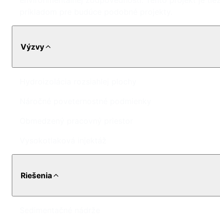
environmentálnej zodpovednosti. Tento projekt je tie
príkladom pre budúce podobné projekty.
Výzvy
Hydroizolácia rozsiahlej plochy
Náročné poveternostné podmienky
Obmedzený pracovný priestor
Vysokotlaková injektáž
Riešenia
Sedimentačné nádrže