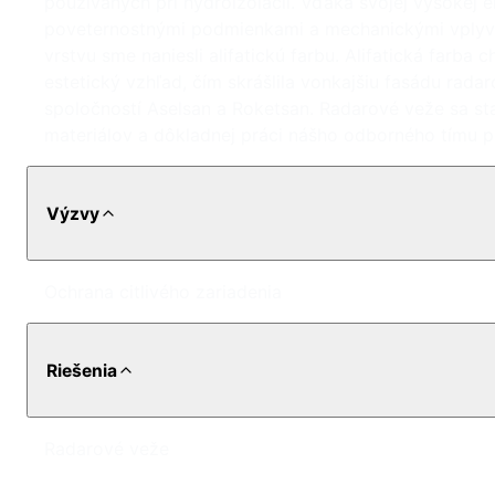
používaných pri hydroizolácii. Vďaka svojej vysokej 
poveternostnými podmienkami a mechanickými vplyvmi
vrstvu sme naniesli alifatickú farbu. Alifatická farba
estetický vzhľad, čím skrášlila vonkajšiu fasádu ra
spoločností Aselsan a Roketsan. Radarové veže sa 
materiálov a dôkladnej práci nášho odborného tímu p
Výzvy
Ochrana citlivého zariadenia
Riešenia
Radarové veže