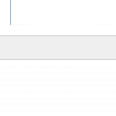
očností Aselsan a Roketsan predstavoval vážnu hrozbu pre
e a trvalé riešenie. Naším cieľom bolo odstrániť tento krit
darových veží. Projekt sa začal dôkladnou predbežnou ko
hle čistenie. Povrch sme starostlivo prebrúsili najmodern
ánilo prach, nečistoty a uvoľnené častice z povrchu, čím s
ákladný náter. Epoxidový základný náter vyplnil póry betó
šila sa jeho vodotesnosť. Dôvodom výberu epoxidového zák
teru sme prešli k aplikácii čistej polyurey s hrúbkou 2 mm.