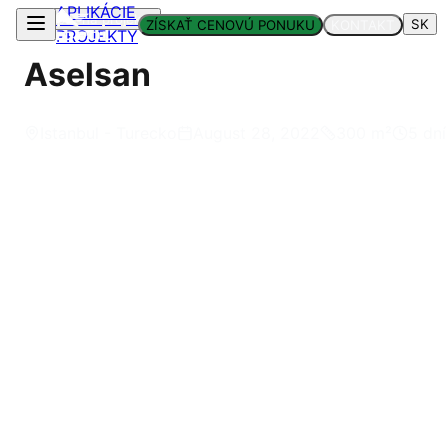
APLIKÁCIE
Späť na projekty
SK
ZÍSKAŤ CENOVÚ PONUKU
KONTAKT
PROJEKTY
Aselsan
Istanbul - Turecko
August 28, 2022
300
m²
5 dní