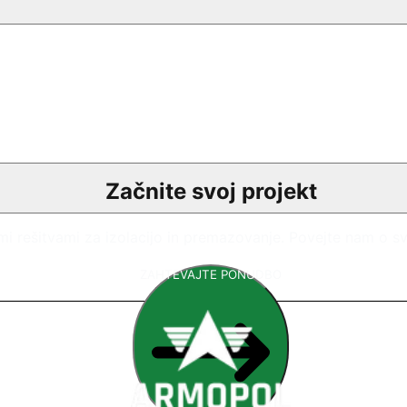
Začnite svoj projekt
i rešitvami za izolacijo in premazovanje. Povejte nam o svo
ZAHTEVAJTE PONUDBO