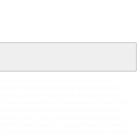
 citlivé elektronické zariadenia a prevádzkovú
ický problém na ploche 300 metrov štvorcových, čím by sa
ntrolou a podrobným plánovaním. Ako prvý krok sme
ejším ľahkým brúsnym strojom s diamantovým hrotom, čím
a zabezpečila dokonalá priľnavosť základného náteru k
nového povrchu, čím sa zabezpečila lepšia priľnavosť
ladného náteru bola jeho vysoká priľnavosť, chemická
 Čistá polyurea je jedným z najpokročilejších materiálov