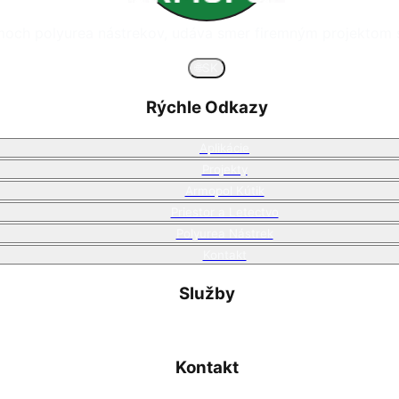
émoch polyurea nástrekov, udáva smer firemným projektom s 
🌐
SK
Rýchle Odkazy
Aplikácie
Projekty
Armopol Kútik
Priestor a Letectvo
Polyurea Nástrek
Kontakt
Služby
Kontakt