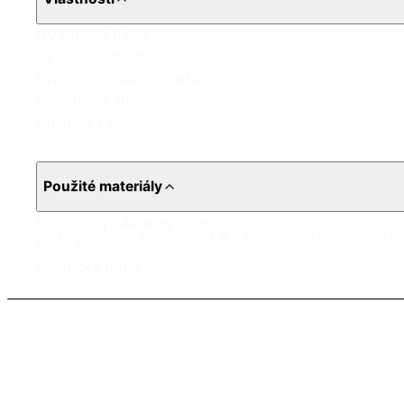
UV odolný náter
Vysoká elasticita
Rýchlo tvrdnúca štruktúra
Vodotesná štruktúra
Chemicky odolný náter
Použité materiály
Epoxidový základný náter
Uresničimo vaš projekt z našimi visokokakovostnim
Čistá polyurea
Alifatická farba