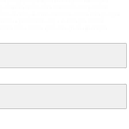
reniu poskytuje vynikajúcu ochranu pred náročnými
eciálneho striekacieho zariadenia. Ako poslednú
blednutiu farby a strate vlastností. Okrem toho poskytla
roblému s pretekaním vody v radarových vežiach
 mnoho rokov. Vďaka vysokému výkonu použitých