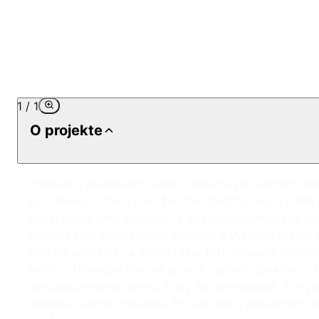
1
/
1
O projekte
Problém s pretekaním vody v radarových vežiach spol
spoľahlivosť. Preto bolo životne dôležité nájsť rýchl
zabezpečila dlhá životnosť a bezpečná prevádzka ra
posúdili stav existujúceho povrchu a vykonali rozsia
sme ho pripravili na ďalšiu fázu. Toto brúsenie odstr
betónu. Následne sme na povrch naniesli epoxidový z
polyuretánového náteru, ktorý sa mal nanášať, a zvý
odolnosť a dlhá životnosť. Po zaschnutí základného ná