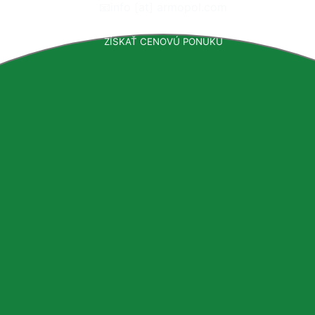
📧
info [at] armopol.com
ZÍSKAŤ CENOVÚ PONUKU