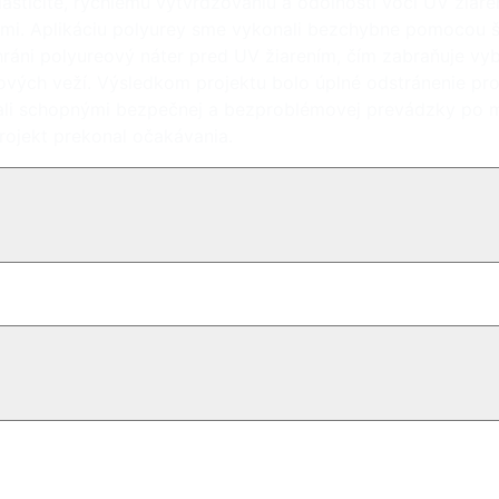
elasticite, rýchlemu vytvrdzovaniu a odolnosti voči UV žia
. Aplikáciu polyurey sme vykonali bezchybne pomocou šp
 chráni polyureový náter pred UV žiarením, čím zabraňuje vy
darových veží. Výsledkom projektu bolo úplné odstránenie p
stali schopnými bezpečnej a bezproblémovej prevádzky po
rojekt prekonal očakávania.