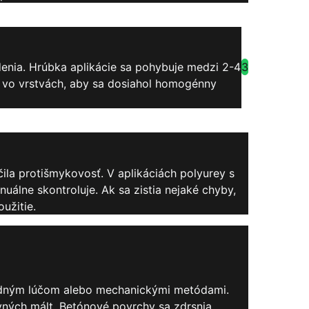
3
enia. Hrúbka aplikácie sa pohybuje medzi 2-4
a vo vrstvách, aby sa dosiahol homogénny
ila protišmykovosť. V aplikáciách polyurey s
álne skontroluje. Ak sa zistia nejaké chyby,
užitie.
 vodným lúčom alebo mechanickými metódami.
ných mált. Betónové povrchy sa zdrsnia