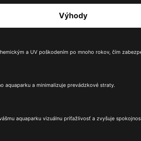
Výhody
 chemickým a UV poškodením po mnoho rokov, čím zabezpeč
o aquaparku a minimalizuje prevádzkové straty.
šmu aquaparku vizuálnu príťažlivosť a zvyšuje spokojnos