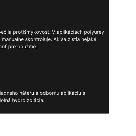
ečila protišmykovosť. V aplikáciách polyurey
manuálne skontroluje. Ak sa zistia nejaké
iť pre použitie.
adného náteru a odbornú aplikáciu s
olná hydroizolácia.