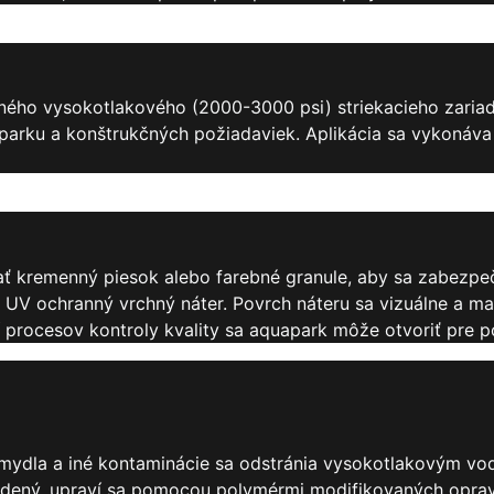
ného vysokotlakového (2000-3000 psi) striekacieho zariad
aparku a konštrukčných požiadaviek. Aplikácia sa vykonáv
ť kremenný piesok alebo farebné granule, aby sa zabezpeč
UV ochranný vrchný náter. Povrch náteru sa vizuálne a manu
procesov kontroly kvality sa aquapark môže otvoriť pre po
šky mydla a iné kontaminácie sa odstránia vysokotlakovým
odený, upraví sa pomocou polymérmi modifikovaných oprav