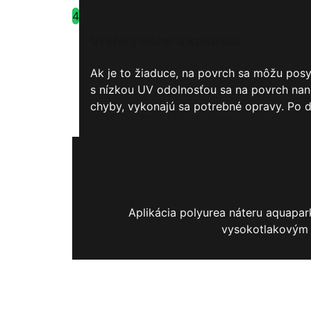
4
Vrchný náter a kontrola
Ak je to žiaduce, na povrch sa môžu posy
s nízkou UV odolnosťou sa na povrch nane
chyby, vykonajú sa potrebné opravy. Po d
Aplikácia polyurea náteru aquapa
vysokotlakovým s