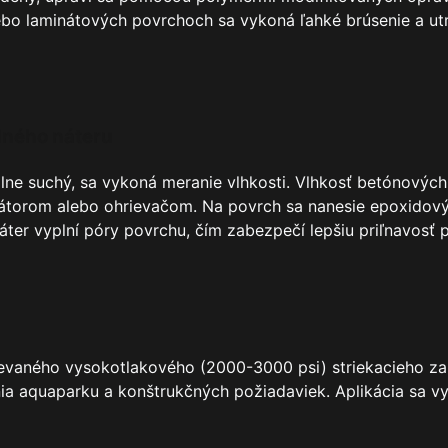
bo laminátových povrchoch sa vykoná ľahké brúsenie a utr
adného náteru
ne suchý, sa vykoná meranie vlhkosti. Vlhkosť betónových
ilátorom alebo ohrievačom. Na povrch sa nanesie epoxidový
áter vyplní póry povrchu, čím zabezpečí lepšiu priľnavosť 
ievaného vysokotlakového (2000-3000 psi) striekacieho zar
nia aquaparku a konštrukčných požiadaviek. Aplikácia sa v