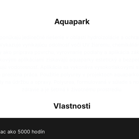
Aquapark
onúkajú jedinečné riešenie v oblasti hydroizolácie a ochr
kazuje vynikajúcu odolnosť voči UV žiareniu, chemikáliá
ako príprava povrchu, vyrovnanie podlahy a aplikácia zákl
ovými aplikáciami získavajú aquaparky estetický a bezpeč
ujú vodotesnosť. Aplikácia sa vykonáva vysokotlakovými s
 precízna práca. Použitie polyurey v projektoch aquapark
lady na údržbu a opravy. Polyurea, formulovaná v súlade s 
zdravie a je šetrná k životnému prostrediu.
Vlastnosti
iac ako 5000 hodín