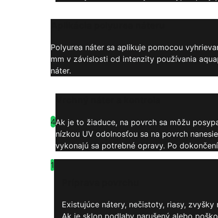
Aplikácia polyurea náteru
Polyurea náter sa aplikuje pomocou vyhrieva
mm v závislosti od intenzity používania aqu
náter.
Vrchný náter a kontrola
4
Ak je to žiaduce, na povrch sa môžu posypa
nízkou UV odolnosťou sa na povrch nanesie 
vykonajú sa potrebné opravy. Po dokončení 
1
Príprava povrchu
Existujúce nátery, nečistoty, riasy, zvy
Ak je sklon podlahy narušený alebo pošk