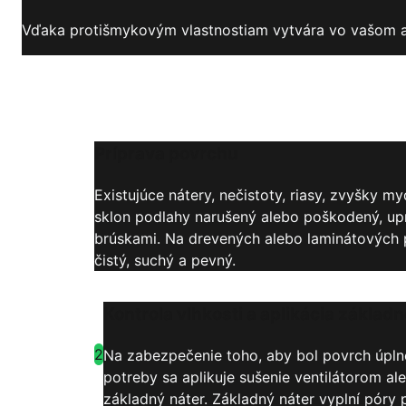
Vďaka protišmykovým vlastnostiam vytvára vo vašom aq
Príprava povrchu
Existujúce nátery, nečistoty, riasy, zvyšky
sklon podlahy narušený alebo poškodený, u
brúskami. Na drevených alebo laminátových p
čistý, suchý a pevný.
Kontrola vlhkosti a aplikácia základ
2
Na zabezpečenie toho, aby bol povrch úplne
potreby sa aplikuje sušenie ventilátorom a
základný náter. Základný náter vyplní póry 