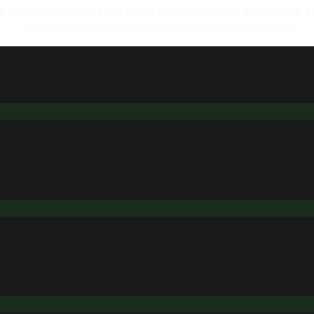
 dlhú životnosť a vynikajúcu hydroizoláciu v aplikáciách 
certifikované v súlade s medzinárodnými normami.