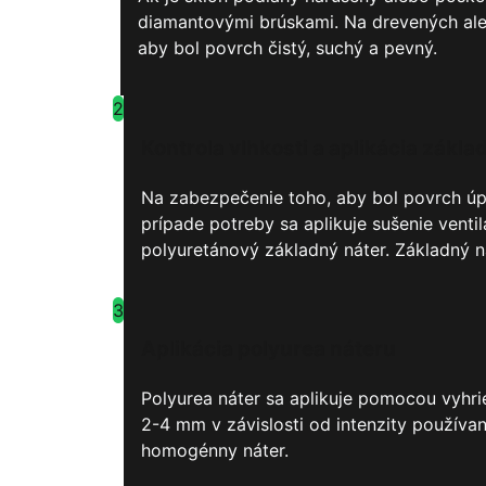
diamantovými brúskami. Na drevených ale
aby bol povrch čistý, suchý a pevný.
2
Kontrola vlhkosti a aplikácia zákl
Na zabezpečenie toho, aby bol povrch úpl
prípade potreby sa aplikuje sušenie vent
polyuretánový základný náter. Základný n
3
Aplikácia polyurea náteru
Polyurea náter sa aplikuje pomocou vyhr
2-4 mm v závislosti od intenzity používa
homogénny náter.