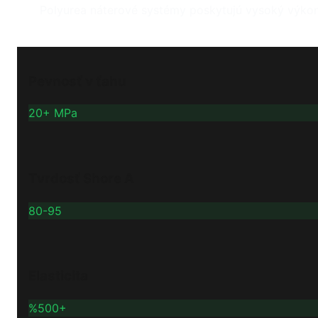
Polyurea náterové systémy poskytujú vysoký výkon,
Pevnosť v ťahu
20+ MPa
Tvrdosť Shore A
80-95
Elasticita
%500+