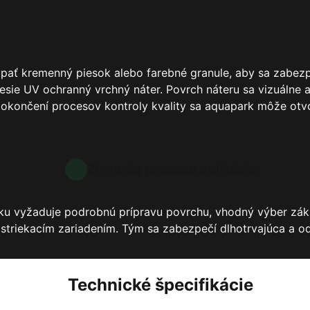
pať kremenný piesok alebo farebné granule, aby sa zabezp
sie UV ochranný vrchný náter. Povrch náteru sa vizuálne a 
okončení procesov kontroly kvality sa aquapark môže otvor
Zhrnutie procesu aplikácie
rku vyžaduje podrobnú prípravu povrchu, vhodný výber zákl
triekacím zariadením. Tým sa zabezpečí dlhotrvajúca a od
Technické špecifikácie