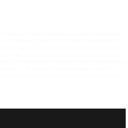
any povrchov. Vysoko výkonná polyurea je navrhnutá tak,
m a neustálemu pôsobeniu vody. Rýchle vytvrdzovanie
adného náteru tvoria základ dlhej životnosti a odolnosti
ný vzhľad. Polyurea nátery sa vďaka svojej schopnosti
triekacími zariadeniami odbornými tímami. Na dosiahnutie
ov ponúka z dlhodobého hľadiska nákladovo efektívne
normami TS EN ISO, neobsahuje látky škodlivé pre ľudské