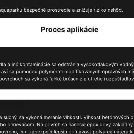
uaparku bezpečné prostredie a znižuje riziko nehôd.
Proces aplikácie
 mydla a iné kontaminácie sa odstránia vysokotlakovým vo
praví sa pomocou polymérmi modifikovaných opravných mál
ovrchoch sa vykoná ľahké brúsenie a utretie rozpúšťadlov
ného náteru
 suchý, sa vykoná meranie vlhkosti. Vlhkosť betónových p
lebo ohrievačom. Na povrch sa nanesie epoxidový základný
povrchu, čím zabezpečí lepšiu priľnavosť polyurea náteru k