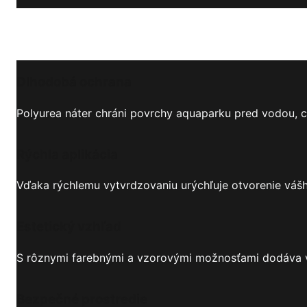
Dlhodobá ochrana
Polyurea náter chráni povrchy aquaparku pred vodou,
Rýchla aplikácia
Vďaka rýchlemu vytvrdzovaniu urýchľuje otvorenie vášh
Estetický vzhľad
S rôznymi farebnými a vzorovými možnosťami dodáva vá
Bezpečné prostredie