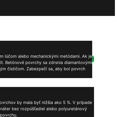
dným lúčom alebo mechanickými metódami. Ak je
1
t. Betónové povrchy sa zdrsnia diamantovými
ým čističom. Zabezpečí sa, aby bol povrch
ovrchov by mala byť nižšia ako 5 %. V prípade
 náter bez rozpúšťadiel alebo polyuretánový
 povrchu.