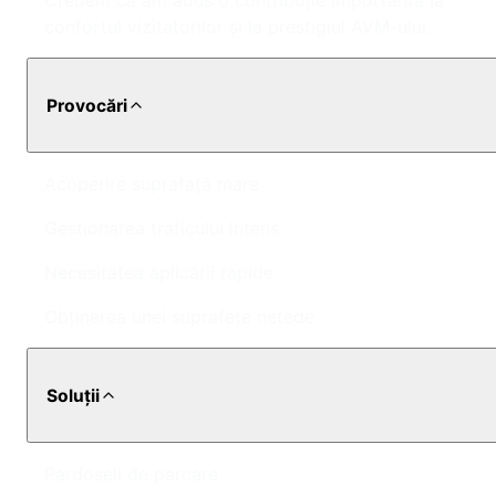
Credem că am adus o contribuție importantă la
confortul vizitatorilor și la prestigiul AVM-ului.
Provocări
Acoperire suprafață mare
Gestionarea traficului intens
Necesitatea aplicării rapide
Obținerea unei suprafețe netede
Soluții
Pardoseli de parcare