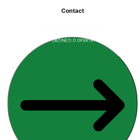
Contact
📧
info [at] armopol.com
OBȚINEȚI O OFERTĂ