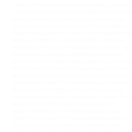
poliuree, fiind extrem de rezistent la impact, abraziun
și substanțe chimice, a oferit o soluție de lungă durat
pentru pardoselile de parcare. În cele din urmă, am
aplicat vopsea alifatică pentru a oferi pardoselilor un
aspect estetic și pentru a oferi protecție suplimentară
împotriva razelor UV. Vopseaua alifatică, datorită
rezistenței sale ridicate la decolorare, a garantat că
pardoseala își va menține vitalitatea ca în prima zi
pentru mulți ani. Această etapă a asigurat că proiectu
este nu numai funcțional, ci și impresionant din punct
de vedere vizual. Proiectul a fost finalizat cu succes î
perioada planificată și în limita bugetului. Pardoselile
de parcare ale 212 AVM sunt acum mai sigure, mai
durabile și mai estetice. Acest proiect a dovedit încă 
dată că, cu o selecție corectă a materialelor, o
aplicare expertă și o manoperă meticuloasă, este
posibil să se creeze soluții de pardoseală durabile și
de lungă durată, care să reziste condițiilor dificile.