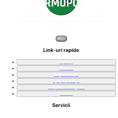
Lider global în sisteme de acoperire cu polyurea,
oferind soluții superioare pentru proiecte
corporative.
🌐
RO
Link-uri rapide
Aplicații
Proiecte
Colțul Armopol
Spațiu și Aviație
Acoperire cu Polyurea
Contact
Servicii