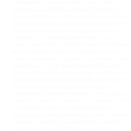
performanță. Acest sistem este cunoscut pentru
rezistența sa superioară la abraziune, substanțe
chimice și apă, ceea ce îl face o opțiune ideală pentru
condiții dificile, cum ar fi parcările. Am început prin
pregătirea meticuloasă a suprafeței existente a
pardoselii cu o mașină de șlefuit beton cu vârf de
diamant. Acest proces a eliminat toate imperfecțiunil
de pe suprafață, asigurând o aderență perfectă a
stratului de acoperire cu poliuree la pardoseală. Apoi,
am aplicat un strat de grund epoxidic fără solvenți,
creând o bază solidă pentru poliuree. Alegerea unui
grund fără solvenți ne-a permis atât să minimizăm
impactul asupra mediului, cât și să creștem
durabilitatea stratului de acoperire. Când am aplicat
stratul de acoperire cu poliuree cu o grosime de 2 m
cu o mașină de poliuree de înaltă presiune, am
câștigat timp datorită proprietății de întărire rapidă a
materialului, obținând în același timp o suprafață
omogenă și impecabilă. Stratul de acoperire cu