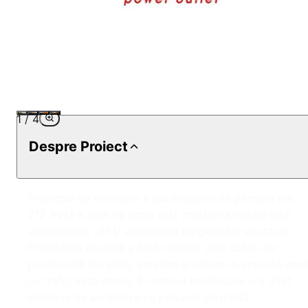
1
/
4
Despre Proiect
Proiectul de renovare a pardoselilor de parcare ale
212 AVM a avut ca scop atât creșterea confortului
vizitatorilor, cât și asigurarea longevității structurii.
Prioritatea noastră a fost crearea unei soluții de
pardoseală durabile, estetice și sigure în această zon
cu trafic auto intens. În centrul proiectului s-a aflat
sistemul de acoperire cu poliuree de înaltă