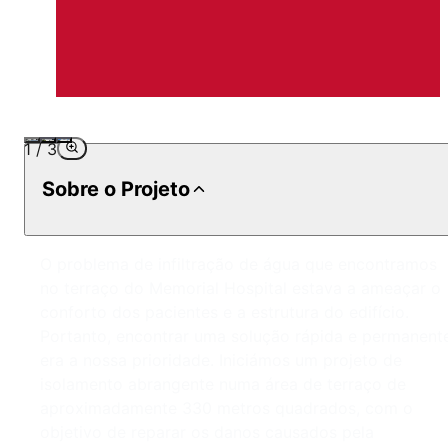
1
/
3
Sobre o Projeto
O problema de infiltração de água que encontramos
no terraço do Memorial Hospital estava a ameaçar o
conforto dos pacientes e a estrutura do edifício.
Portanto, encontrar uma solução rápida e permanent
era a nossa prioridade. Iniciámos um projeto de
isolamento abrangente numa área de terraço de
aproximadamente 330 metros quadrados, com o
objetivo de reparar os danos causados pela