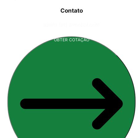
Contato
📧
info [at] armopol.com
OBTER COTAÇÃO