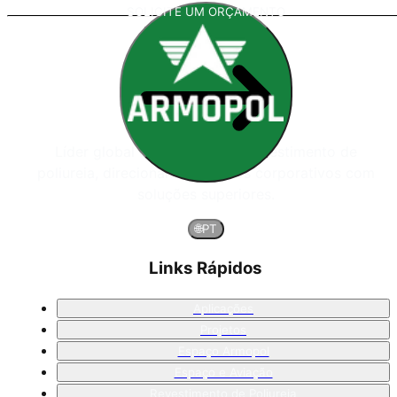
SOLICITE UM ORÇAMENTO
Líder global em sistemas de revestimento de
poliureia, direcionando projetos corporativos com
soluções superiores.
🌐
PT
Links Rápidos
Aplicações
Projetos
Espaço Armopol
Espaço e Aviação
Revestimento de Poliureia