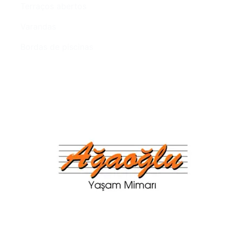
Terraços abertos
Varandas
Bordas de piscinas