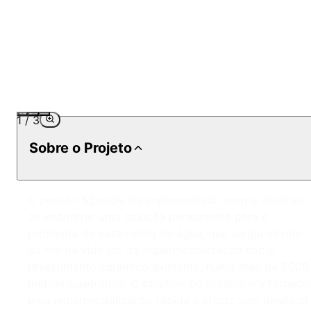
1
/
3
Sobre o Projeto
O projeto Ağaoğlu foi implementado com o objetivo
de encontrar uma solução permanente para o
problema de vazamento de água, que surgiu devido
ao fim da vida útil da impermeabilização sob o
revestimento cerâmico existente, numa área de 6000
metros quadrados. O objetivo do projeto era fornece
uma impermeabilização rápida e eficaz sem danificar