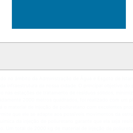
zado no âmbito da Administração de Água e Esgoto de Ista
 da infraestrutura da nossa cidade. O principal objetivo d
 nas estações de tratamento de resíduos sólidos, minimiz
adamente 2000 metros quadrados, foi realizado com um pl
á o material de injeção de poliuretano com excelentes pro
permite que ele se adapte aos possíveis movimentos da estr
química da injeção de poliuretano garante que ela seja resi
o. Um total de 2000 kg de material de injeção de poliuret