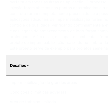
perfeita em todas as áreas de aplicação. O processo
injeção foram abertos nos pontos determinados e o mat
concreto foram completamente preenchidos e a passa
aplicações adicionais de impermeabilização foram re
controle de qualidade, verificando continuamente a
e nas lagoas de armazenamento de lodo foram complet
prolongada. Além disso, os impactos ambientais fora
projeto de impermeabilização realizado no âmbito d
Este projeto serve de exemplo para projetos semelhan
Desafios
Impermeabilização de grandes áreas
Condições climáticas adversas
Área de trabalho limitada