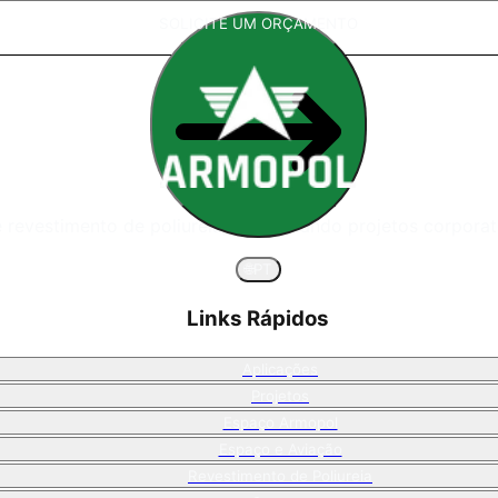
SOLICITE UM ORÇAMENTO
 revestimento de poliureia, direcionando projetos corpora
🌐
PT
Links Rápidos
Aplicações
Projetos
Espaço Armopol
Espaço e Aviação
Revestimento de Poliureia