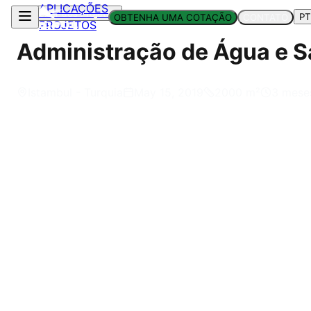
APLICAÇÕES
Voltar aos Projetos
PT
OBTENHA UMA COTAÇÃO
CONTATO
PROJETOS
Administração de Água e 
Istambul - Turquia
May 15, 2019
2000
m²
3 mese