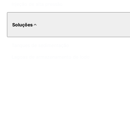
Injeção de alta pressão
Soluções
Tanques de sedimentação
Lagoas de armazenamento de lodo