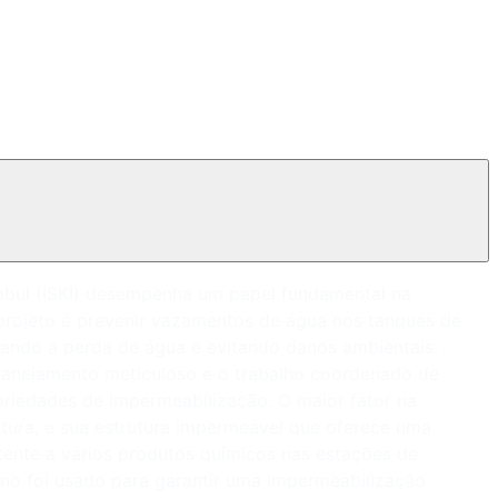
mbul (İSKİ) desempenha um papel fundamental na
o projeto é prevenir vazamentos de água nos tanques de
ando a perda de água e evitando danos ambientais.
anejamento meticuloso e o trabalho coordenado de
priedades de impermeabilização. O maior fator na
utura, e sua estrutura impermeável que oferece uma
stente a vários produtos químicos nas estações de
ano foi usado para garantir uma impermeabilização