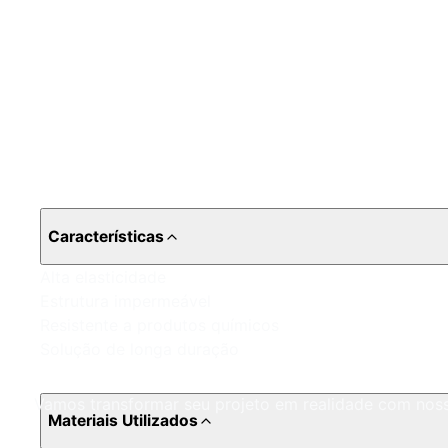
Características
Alta elasticidade
Estrutura impermeável
Resistente a produtos químicos
Solução de longa duração
Vamos transformar seu projeto em realidade com noss
Materiais Utilizados