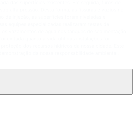
da das superfícies existentes. Em seguida, furos de
sob alta pressão. Desta forma, as fissuras e vazios no
de injeção, as superfícies foram niveladas e
as equipes especializadas realizaram testes de
to, os vazamentos de água nos tanques de sedimentação
 evitada quanto a vida útil das instalações foi
proteção dos recursos hídricos da nossa cidade. Este
demonstração da nossa responsabilidade ambiental.