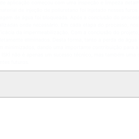
 de aplicação começou com uma inspeção e limpeza detalha
erial de injeção de poliuretano foi injetado nesses furos 
gem de água foi bloqueada. Após a conclusão do processo 
alizadas onde necessário. Em cada etapa do processo, noss
 eficácia da impermeabilização. Com a conclusão do proje
amente eliminados. Desta forma, tanto a perda de água foi
m minimizados, dando uma importante contribuição para a 
a İSKİ não é apenas um sucesso técnico, mas também uma 
tes futuros.