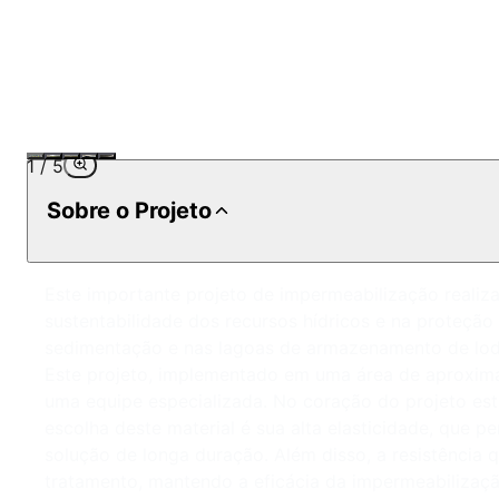
1
/
5
Sobre o Projeto
Este importante projeto de impermeabilização reali
sustentabilidade dos recursos hídricos e na proteção
sedimentação e nas lagoas de armazenamento de lodo
Este projeto, implementado em uma área de aproxim
uma equipe especializada. No coração do projeto est
escolha deste material é sua alta elasticidade, que 
solução de longa duração. Além disso, a resistência 
tratamento, mantendo a eficácia da impermeabilizaçã