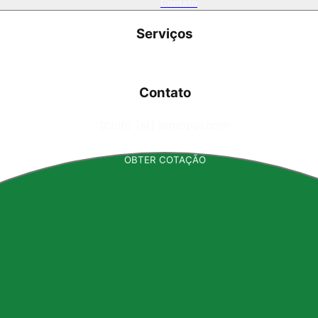
Contato
Serviços
Contato
📧
info [at] armopol.com
OBTER COTAÇÃO