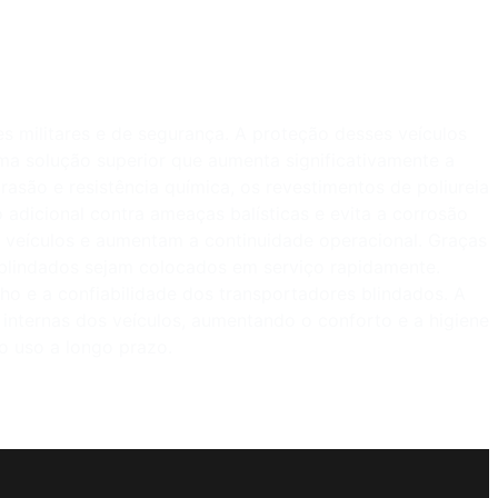
s militares e de segurança. A proteção desses veículos
uma solução superior que aumenta significativamente a
brasão e resistência química, os revestimentos de poliureia
adicional contra ameaças balísticas e evita a corrosão
 veículos e aumentam a continuidade operacional. Graças
s blindados sejam colocados em serviço rapidamente.
 e a confiabilidade dos transportadores blindados. A
 internas dos veículos, aumentando o conforto e a higiene
 o uso a longo prazo.