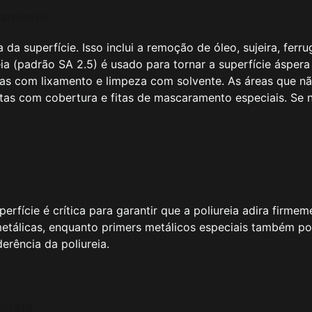
ramento
da superfície. Isso inclui a remoção de óleo, sujeira, ferr
eia (padrão SA 2.5) é usado para tornar a superfície áspera
as com lixamento e limpeza com solvente. As áreas que não 
s com cobertura e fitas de mascaramento especiais. Se n
erfície é crítica para garantir que a poliureia adira firme
 metálicas, enquanto primers metálicos especiais também po
erência da poliureia.
ureia