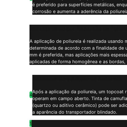
é preferido para superfícies metálicas, enq
corrosão e aumenta a aderência da poliurei
Revestimento por Aspersão de Poliur
A aplicação de poliureia é realizada usando
determinada de acordo com a finalidade de 
mm é preferida, mas aplicações mais espessa
aplicadas de forma homogênea e as bordas, c
Acabamento e Adição de Recursos
Após a aplicação da poliureia, um topcoat 
4
operam em campo aberto. Tinta de camufla
(quartzo ou aditivo cerâmico) pode ser ad
a aparência do transportador blindado.
1