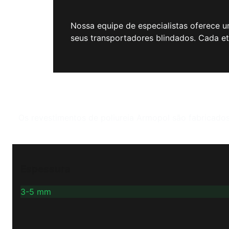
Nossa equipe de especialistas oferece u
seus transportadores blindados. Cada e
Os revestimentos de poliureia Armopol são fabricado
Espessura
3-5 mm