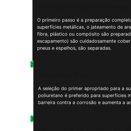
Preparação da Superfície e Masca
O primeiro passo é a preparação completa 
superfícies metálicas, o jateamento de ar
fibra, plástico ou compósito são preparad
escapamento) são cuidadosamente coberta
pneus e espelhos, são separadas.
2
Aplicação do Primer
A seleção do primer apropriado para a sup
poliuretano é preferido para superfícies
barreira contra a corrosão e aumenta a ad
3
Revestimento por Aspersão de Poli