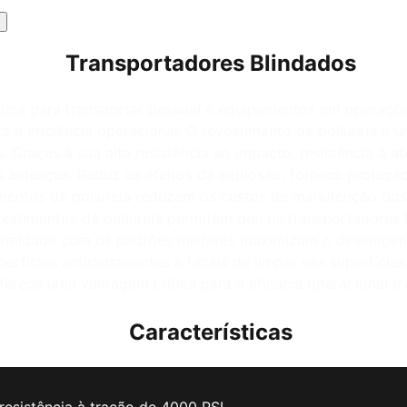
Transportadores Blindados
tica para transportar pessoal e equipamentos em operaçõe
 a eficiência operacional. O revestimento de poliureia é 
. Graças à sua alta resistência ao impacto, resistência à a
 ameaças. Reduz os efeitos da explosão, fornece proteção 
timentos de poliureia reduzem os custos de manutenção dos
revestimentos de poliureia permitem que os transportadore
ormidade com os padrões militares maximizam o desempenho
erfícies antiderrapantes e fáceis de limpar nas superfícies
oferece uma vantagem crítica para a eficácia operacional e
Características
resistência à tração de 4000 PSI