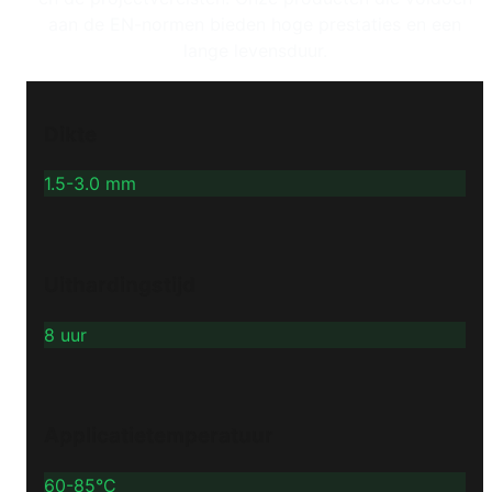
aan de EN-normen bieden hoge prestaties en een
lange levensduur.
Dikte
1.5-3.0 mm
Uithardingstijd
8 uur
Applicatietemperatuur
60-85°C