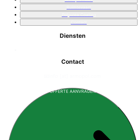
Ruimtevaart
Polyurea Coating
Contact
Diensten
Contact
📧
info [at] armopol.com
OFFERTE AANVRAGEN