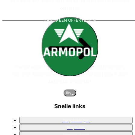
ons over uw behoeften, en wij maken een oplossing
op maat.
VRAAG EEN OFFERTE AAN
Wereldwijde leider in polyurea coatingsystemen,
die met superieure oplossingen richting geeft aan
zakelijke projecten.
🌐
NL
Snelle links
Toepassingen
Projecten
Armopol Hoek