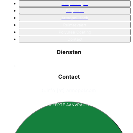
Toepassingen
Projecten
Armopol Hoek
Ruimtevaart
Polyurea Coating
Contact
Diensten
Contact
📧
info [at] armopol.com
OFFERTE AANVRAGEN