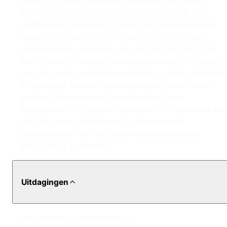
project in korte tijd worden voltooid. Ten slotte
brachten we alifatische verf aan om het dak een
esthetische uitstraling te geven en de bescherming
tegen UV-straling te versterken. Toen het project
succesvol was afgerond, was het dak van de Yildiz
Technische Universiteit volledig waterdicht en klaar
om vele jaren probleemloos dienst te doen. Studente
en docenten konden nu hun opleiding voortzetten
zonder zich zorgen te hoeven maken over
waterlekken. Dit project is een perfect voorbeeld van
hoe duurzame oplossingen kunnen worden
geproduceerd met de juiste materiaalkeuze en
zorgvuldige applicatie.
Uitdagingen
Grootschalige waterdichting