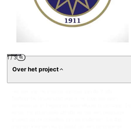
1
/
3
Over het project
Het dak van de enorme campus van de Yildiz
Technische Universiteit was in de loop der jaren
versleten en er begonnen waterlekken te ontstaan. Di
leidde tot structurele schade en had een negatieve
invloed op de opleiding van de studenten. Op dat
moment kwamen wij in beeld om een permanente