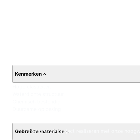
Kenmerken
Hoge elasticiteit
Waterdichte structuur
Chemisch bestendig
Duurzame oplossing
Laat ons uw project realiseren met onze hoogw
Gebruikte materialen