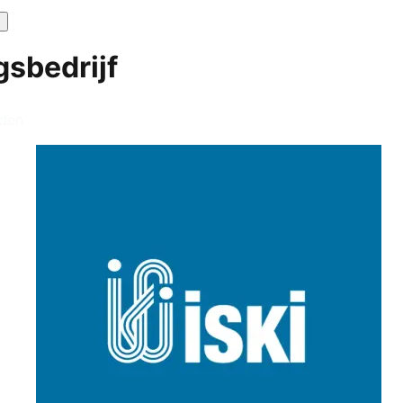
L
gsbedrijf
den