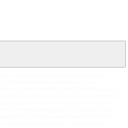
ater- en Rioleringsbedrijf van Istanbul), speelt een
Het belangrijkste doel van het project is het
 waardoor zowel waterverlies wordt geminimaliseerd als
ast, is gerealiseerd door een zorgvuldige planning en
ethaan injectiemateriaal met superieure isolatie-
citeit de mogelijke bewegingen in de structuur op te
ndigheid van de polyurethaan injectie ervoor dat het
an de isolatie behouden blijft. In totaal is 2000 kg