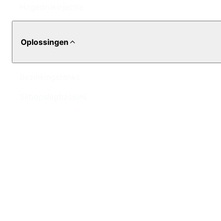
Hogedrukinjectie
Oplossingen
Bezinkingstanks
Slibopslagbassins