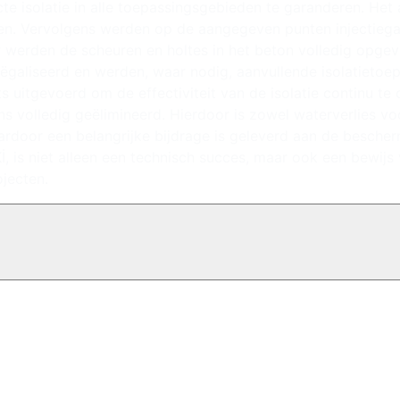
cte isolatie in alle toepassingsgebieden te garanderen. H
n. Vervolgens werden op de aangegeven punten injectiegat
or werden de scheuren en holtes in het beton volledig op
ëgaliseerd en werden, waar nodig, aanvullende isolatietoep
uitgevoerd om de effectiviteit van de isolatie continu te c
s volledig geëlimineerd. Hierdoor is zowel waterverlies vo
ardoor een belangrijke bijdrage is geleverd aan de besche
İ, is niet alleen een technisch succes, maar ook een bewijs
ojecten.