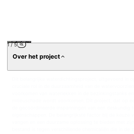
1
/
5
Over het project
Dit belangrijke waterdichtingsproject, uitgevoerd in o
cruciale rol in de duurzaamheid van de watervoorzieni
voorkomen van waterlekken in de bezinkingstanks en s
milieuschade wordt voorkomen. Dit project, dat op ee
de gecoördineerde inspanningen van een deskundig te
eigenschappen. De belangrijkste factor bij de keuze v
vangen en een duurzame oplossing te bieden met zijn
bestand is tegen verschillende chemicaliën die in de z