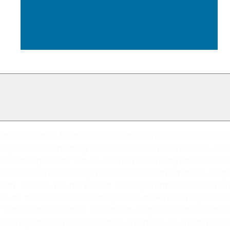
pdracht van de İstanbul Su ve Kanalizasyon İdaresi (İSKİ) (W
ng en de bescherming van de infrastructuur van onze stad. 
libopslagbassins van de afvalwaterzuiveringsinstallaties,
n oppervlakte van ongeveer 2000 vierkante meter is toegep
am. De kern van het project wordt gevormd door een polyur
an dit materiaal is het vermogen om dankzij de hoge elasti
 waterdichte structuur. Bovendien zorgt de chemische beste
uiveringsinstallaties voorkomen, waardoor de effectiviteit v