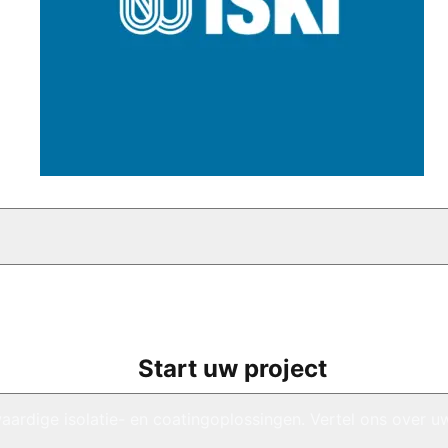
Start uw project
aardige isolatie- en coatingoplossingen. Vertel ons over u