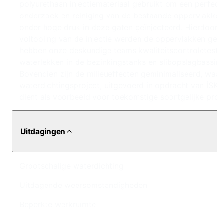
polyurethaan injectiemateriaal gebruikt om een perfe
onderzoek en reiniging van de bestaande oppervlakke
onder hoge druk in deze gaten geïnjecteerd. Hierdo
voltooiing van de injectie werden de oppervlakken ge
hebben onze deskundige teams kwaliteitscontroletests 
waterlekken in de bezinkingstanks en slibopslagbassin
Bovendien zijn de milieueffecten geminimaliseerd, wa
waterdichtingsproject, uitgevoerd in opdracht van İSK
dient als voorbeeld voor toekomstige soortgelijke pr
Uitdagingen
Grootschalige waterdichting
Uitdagende weersomstandigheden
Beperkte werkruimte