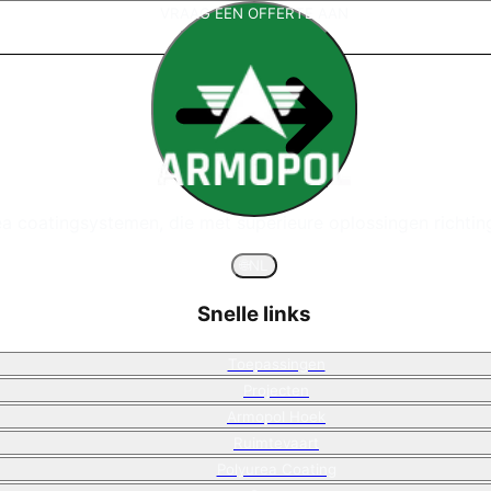
VRAAG EEN OFFERTE AAN
ea coatingsystemen, die met superieure oplossingen richting
🌐
NL
Snelle links
Toepassingen
Projecten
Armopol Hoek
Ruimtevaart
Polyurea Coating