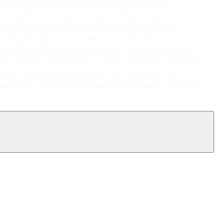
et aanbrengproces begon met een gedetailleerd
en geboord en werd het polyurethaan injectiemateriaal
gevuld en werd de waterdoorgang voorkomen. Na
assingen uitgevoerd. In elke fase van het proces
ontroleren. Met de voltooiing van het project zijn de
orkomen als de levensduur van de installaties verlengd.
rming van de watervoorraden van onze stad. Dit
 van onze ecologische verantwoordelijkheid. Dit project