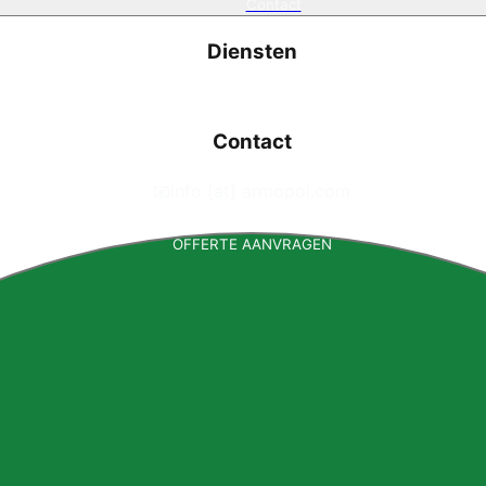
Contact
Diensten
Contact
📧
info [at] armopol.com
OFFERTE AANVRAGEN