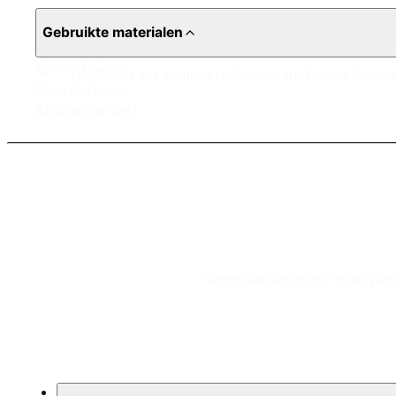
Gebruikte materialen
Epoxy Primer
Laat ons uw project realiseren met onze hoogw
Pure Polyurea
Alifatische Verf
Wereldwijde leider in polyur