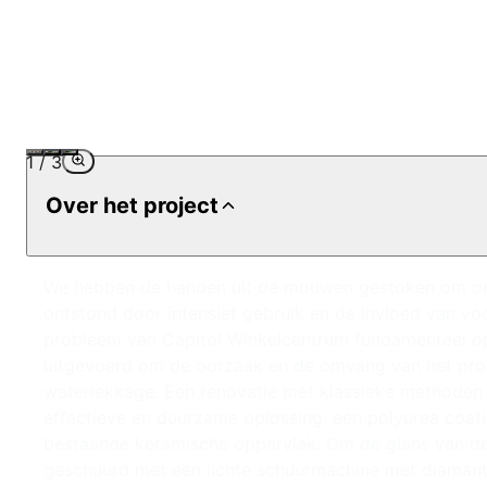
1
/
3
Over het project
We hebben de handen uit de mouwen gestoken om onzic
ontstond door intensief gebruik en de invloed van v
probleem van Capitol Winkelcentrum fundamenteel op 
uitgevoerd om de oorzaak en de omvang van het prob
waterlekkage. Een renovatie met klassieke methoden 
effectieve en duurzame oplossing: een polyurea coat
bestaande keramische oppervlak. Om de glans van de
geschuurd met een lichte schuurmachine met diamant