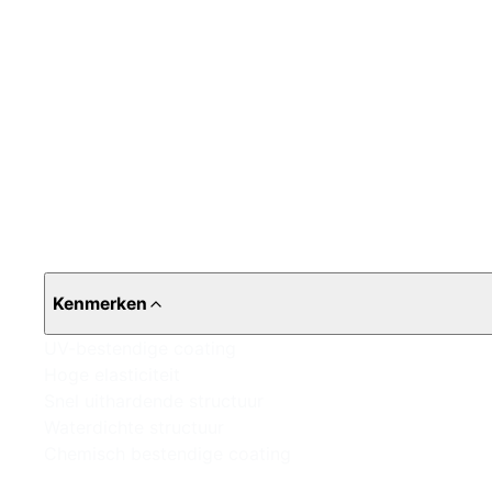
Kenmerken
UV-bestendige coating
Hoge elasticiteit
Snel uithardende structuur
Waterdichte structuur
Chemisch bestendige coating