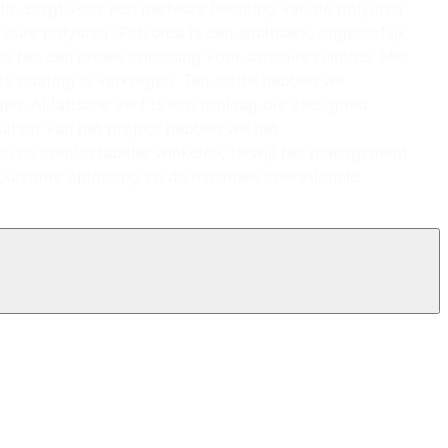
ie zorgt voor een perfecte hechting van de polyurea
ure polyurea. Polyurea is een spuitbare, ongelooflijk
s het een ideale oplossing voor sanitaire ruimtes. Met
e coating is verkregen. Ten slotte hebben we
gen. Alifatische verf is een toplaag die zeer goed
sultaat van het project hebben we het
en nu comfortabeler winkelen, terwijl het management
uurzame oplossing en de minimale operationele