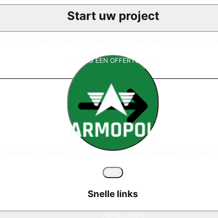
Start uw project
aardige isolatie- en coatingoplossingen. Vertel ons over u
VRAAG EEN OFFERTE AAN
ea coatingsystemen, die met superieure oplossingen richting
🌐
NL
Snelle links
Toepassingen