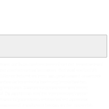
em, dat in de sanitaire ruimtes van het winkelcentrum
 het comfort van de bezoekers. Ons doel was om dit
. Hiertoe hebben we eerst een gedetailleerd onderzoek
bestaande keramische bekleding veroorzaakten
ig verstoren. Daarom kozen we voor een snelle,
d. De eerste stap was het voorbereiden van het
olyurea te garanderen, hebben we het oppervlak
erepareerd. Aansluitend hebben we het oppervlak