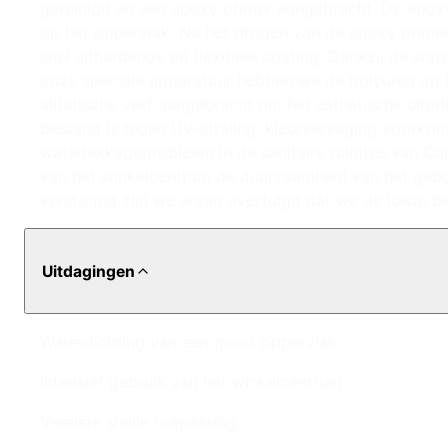
gereinigd en een epoxy primer aangebracht. De epoxy
op het oppervlak. Na het drogen van de epoxy primer 
snel uithardende en flexibele coating. Dankzij de wat
onze speciale apparatuur hebben we de polyurea op 
alifatische verf aangebracht om het esthetische uiterl
bestand is tegen UV-straling, kleurvervaging voorkomt
waterlekkageprobleem in de sanitaire ruimtes van Ca
van het winkelcentrum de duurzaamheid van het gebo
verstoring zijn we ervan overtuigd dat we de juiste 
Uitdagingen
Waterdichting van een groot oppervlak
Intensief gebruik van het winkelcentrum
Vereiste snelle toepassing