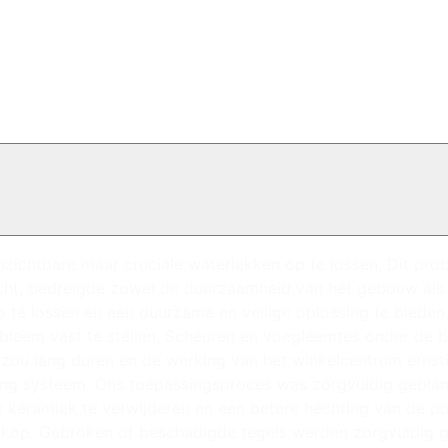
htbare maar cruciale waterlekken op te lossen. Dit proble
ocht, bedreigde zowel de duurzaamheid van het gebouw als
te lossen en een duurzame en veilige oplossing te bieden
leem vast te stellen. Scheuren en voegleemtes onder de 
zou lang duren en de werking van het winkelcentrum ernst
ing systeem. Ons toepassingsproces was zorgvuldig geplan
 keramiek te verwijderen en een betere hechting van de p
kop. Gebroken of beschadigde tegels werden zorgvuldig g