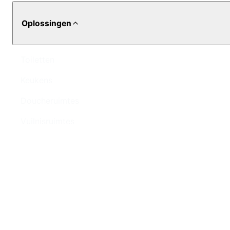
Oplossingen
Toiletten
Keukens
Doucheruimtes
Vuilnisruimtes