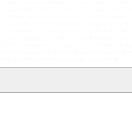
 primer is een tweecomponentenlijm met hoge prestaties d
was het de beurt aan onze belangrijkste held: 2 mm dikke p
erdichtheid, chemische bestendigheid en UV-bestendigheid i
het oppervlak gespoten, waardoor een complete en perfect
ijk te voltooien en de levensduur van de polyurea te verlen
 en jarenlang zijn oorspronkelijke uiterlijk behoudt. Als re
pitol Winkelcentrum volledig geëlimineerd. Bezoekers kunn
uw heeft gewaarborgd. Dankzij de snelle toepassing, de d
beslissing hebben genomen voor Capitol Winkelcentrum.