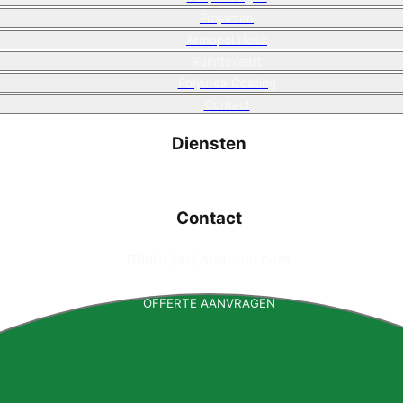
Projecten
Armopol Hoek
Ruimtevaart
Polyurea Coating
Contact
Diensten
Contact
📧
info [at] armopol.com
OFFERTE AANVRAGEN