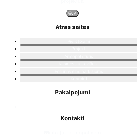
projektus.
🌐
LV
Ātrās saites
Pielietojumi
Projekti
Armopol stūris
Kosmoss un aviācija
Poliurīnvielas pārklājums
Kontakti
Pakalpojumi
Kontakti
📧
info [at] armopol.com