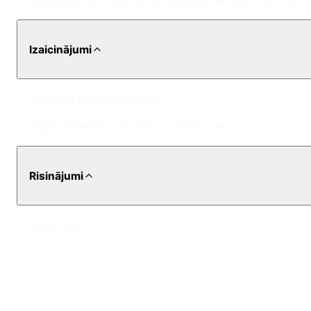
uzklāšanas procesā un uzmanības detaļām rezultāts.
Izaicinājumi
Intensīva biroja lietošana
Nepieciešamība pēc ātras uzklāšanas
Risinājumi
Biroju stāvi