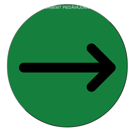
SAŅEMT PIEDĀVĀJUMU