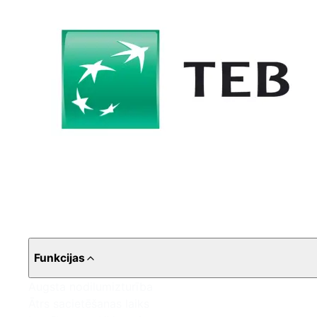
Funkcijas
Augsta nodilumizturība
Ātrs sacietēšanas laiks