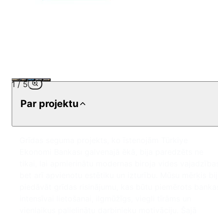
1
/
5
Par projektu
Grīdas seguma projekts, ko īstenojām Türkiye
Ekonomi Bankası galvenajā ēkā, bija paredzēts ne
tikai, lai apmierinātu modernas biroja vides vajadzība
bet arī apvienotu estētiku un izturību. Mūsu mērķis bi
piedāvāt grīdas risinājumu, kas būtu piemērots banka
intensīvai lietošanai, ilgmūžīgs, viegli tīrāms un
vienlaikus palielinātu darbinieku motivāciju. Šajā