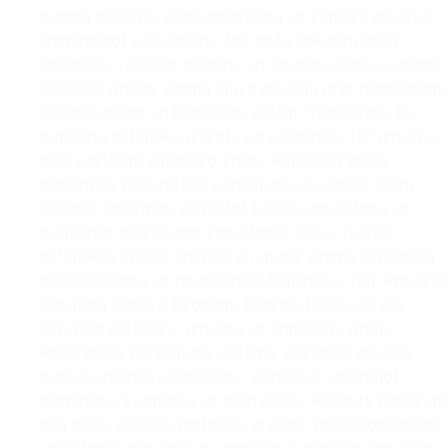
augsta elastība, nodilumizturība un ķīmiskā izturība.
Izsmidzinot poliuretānu, tas dažu sekunžu laikā
sacietēja, veidojot elastīgu un izturīgu slāni uz grīdas.
Tādējādi grīdas virsma kļuva izturīga pret triecieniem,
skrāpējumiem un ķīmiskām vielām. Visbeidzot, lai
pabeigtu estētisko izskatu un palielinātu UV izturību,
mēs uzklājām alifātisko krāsu. Alifātiskā krāsa
aizsargāja poliuretāna pārklājumu no saules staru
kaitīgās ietekmes, novēršot krāsas izbalēšanu un
pagarinot pārklājuma kalpošanas laiku. Turklāt
alifātiskās krāsas spīdīgā un gludā virsma atviegloja
grīdas tīrīšanu un nodrošināja higiēnisku vidi. Projekta
rezultātā Türkiye Ekonomi Bankası biroju stāvos
ieguvām estētisku, izturīgu un ilgmūžīgu grīdu.
Poliuretāna pārklājuma sistēma veiksmīgi izturēja
bankas intensīvo lietošanu, vienlaikus uzlabojot
darbinieku komfortu un motivāciju. Projekta panākum
bija mūsu rūpīgās materiālu izvēles, profesionalitātes