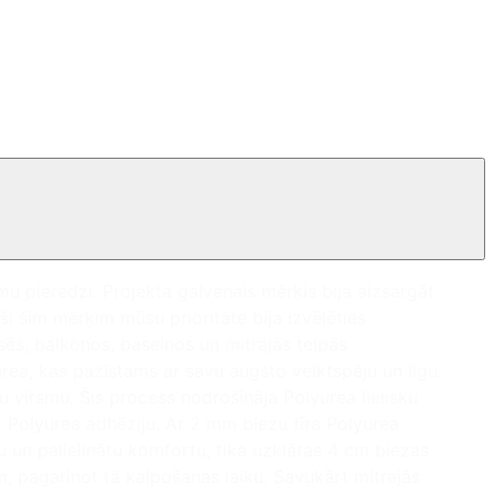
mu pieredzi. Projekta galvenais mērķis bija aizsargāt
i šim mērķim mūsu prioritāte bija izvēlēties
sēs, balkonos, baseinos un mitrajās telpās
yurea, kas pazīstams ar savu augsto veiktspēju un ilgu
u virsmu. Šis process nodrošināja Polyurea lielisku
t Polyurea adhēziju. Ar 2 mm biezu tīra Polyurea
ju un palielinātu komfortu, tika uzklātas 4 cm biezas
m, pagarinot tā kalpošanas laiku. Savukārt mitrajās