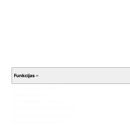
Funkcijas
UV izturīgs pārklājums
Augsta elastība
Ātri cietējoša struktūra
Ūdensnecaurlaidīga struktūra
Ķīmiski izturīgs pārklājums
Siltumizolācijas īpašība