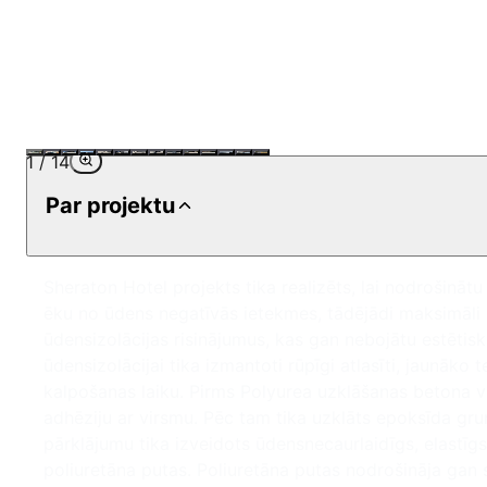
1
/
14
Par projektu
Sheraton Hotel projekts tika realizēts, lai nodrošinā
ēku no ūdens negatīvās ietekmes, tādējādi maksimāli p
ūdensizolācijas risinājumus, kas gan nebojātu estētisk
ūdensizolācijai tika izmantoti rūpīgi atlasīti, jaunāko
kalpošanas laiku. Pirms Polyurea uzklāšanas betona vi
adhēziju ar virsmu. Pēc tam tika uzklāts epoksīda gru
pārklājumu tika izveidots ūdensnecaurlaidīgs, elastīgs 
poliuretāna putas. Poliuretāna putas nodrošināja gan s