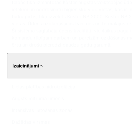
telpās tika izmantotas Köster augstas veiktspējas ūde
ietekmi un nodrošinātu higiēnisku vidi. Vietās, kas ir
turku pirtīs, tika izvēlēts Köster NB 2000. Köster NB 2
vietās. Ūdens uzglabāšanas tvertnēs un termālajos re
Šī sistēma saglabāja ūdens kvalitāti, vienlaikus pagari
komandu rūpīgam darbam un pareizām uzklāšanas meto
ērtu un drošu pieredzi daudzu gadu garumā.
Izaicinājumi
Lielas platības hidroizolācija
Augsts mitruma līmenis
Intensīvas lietošanas zonas
Dažādas virsmas