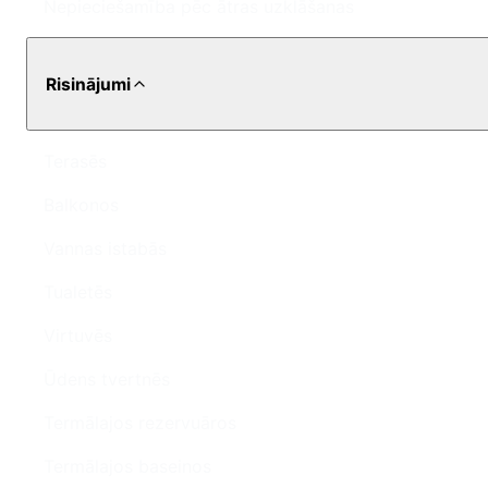
Nepieciešamība pēc ātras uzklāšanas
Risinājumi
Terasēs
Balkonos
Vannas istabās
Tualetēs
Virtuvēs
Ūdens tvertnēs
Termālajos rezervuāros
Termālajos baseinos