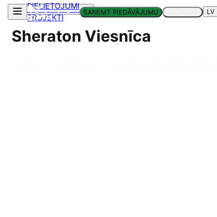
PIELIETOJUMI
Atpakaļ uz projektiem
LV
SAŅEMT PIEDĀVĀJUMU
KONTAKTI
PROJEKTI
Sheraton Viesnīca
Ušaka - Turcija
July 15, 2024
24000
m²
8 Mēneši