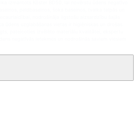
 tika izmantots Köster BD50, lai novērstu ūdens negatīvo
baseinos, peldbaseinos, šoka baseinos, tvaika telpās un
necaurlaidībai, nodrošināja ilgstošu aizsardzību šajās
a ūdens uzglabāšanas vietas ir higiēniskas un drošas.
gts, pateicoties izvēlēto materiālu kvalitātei, ekspertu
dens negatīvās ietekmes un nodrošinās saviem viesiem