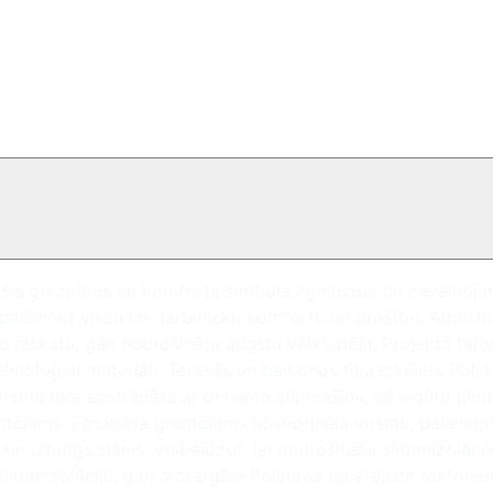
tu šīs greznības un komforta simbola ilgmūžību un nevainoja
alielinot viesu un darbinieku komfortu un drošību. Atbilstoš
o izskatu, gan nodrošinātu augstu veiktspēju. Projekta tera
 tehnoloģiju materiāli. Terasēs un balkonos tika izvēlēts Pol
rsma tika apstrādāta ar dimanta slīpmašīnu, lai iegūtu glud
ntējums. Epoksīda gruntējums nostiprināja virsmu, palielino
un izturīgs slānis. Visbeidzot, lai nodrošinātu siltumizolāci
iltumizolāciju, gan aizsargāja Polyurea no ārējiem faktorie