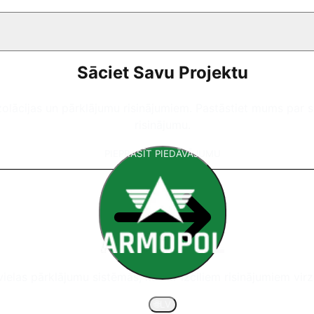
Sāciet Savu Projektu
 izolācijas un pārklājumu risinājumiem. Pastāstiet mums pa
risinājumu.
PIEPRASĪT PIEDĀVĀJUMU
nvielas pārklājumu sistēmās, kas ar izciliem risinājumiem vir
🌐
LV