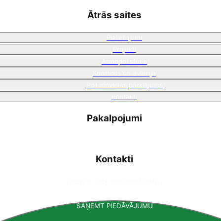
Ātrās saites
Pielietojumi
Projekti
Armopol stūris
Kosmoss un aviācija
Poliurīnvielas pārklājums
Kontakti
Pakalpojumi
Kontakti
📧
info [at] armopol.com
SAŅEMT PIEDĀVĀJUMU