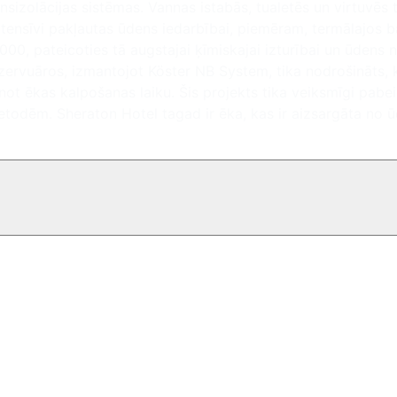
nsizolācijas sistēmas. Vannas istabās, tualetēs un virtuvēs
 intensīvi pakļautas ūdens iedarbībai, piemēram, termālajos 
000, pateicoties tā augstajai ķīmiskajai izturībai un ūdens 
zervuāros, izmantojot Köster NB System, tika nodrošināts, k
not ēkas kalpošanas laiku. Šis projekts tika veiksmīgi pabei
dēm. Sheraton Hotel tagad ir ēka, kas ir aizsargāta no ū