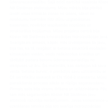
ūdensnecaurlaidību. Šajā brīdī darbībā iesaistās Köst
NB Sistēmas pielietojums. Mūsu mērķis bija pilnībā
izolēt visas kritiskās zonas no ūdens, sākot no
nosēdumu tvertnēm līdz dūņu uzglabāšanas
baseiniem, novēršot iespējamās noplūdes un
strukturālus bojājumus. Mūsu projekta centrā bija
Köster NB Sistēmas kristalizācijas hidroizolācijas java
Svarīgākais iemesls, kāpēc mēs izvēlējāmies šo javu,
bija tas, ka tā, reaģējot ar betona struktūrā esošajām
ķīmiskajām vielām, veido nešķīstošus kristālus un
tādējādi padara betonu ūdensnecaurlaidīgu no
iekšpuses uz āru. Šis materiāls, kas darbojas kā sava
veida 'betona burvis', ir pierādījis savu uzticamību ar
CE sertifikātu saskaņā ar EN 1504-2 standartu. Mūsu
pieteikšanās process sākās ar rūpīgu sagatavošanu.
Pirmais solis bija virsmu tīrīšana un izlīdzināšana. Pēc
tam mēs sagatavojām Köster NB Sistēmas javu
atbilstoši ražotāja norādījumiem. Javas konsistence 
uzklāšanas tehnika bija ļoti svarīga hidroizolācijas