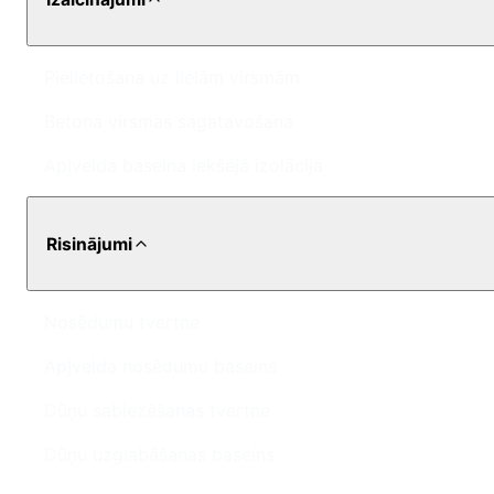
Pielietošana uz lielām virsmām
Betona virsmas sagatavošana
Apļveida baseina iekšējā izolācija
Risinājumi
Nosēdumu tvertne
Apļveida nosēdumu baseins
Dūņu sabiezēšanas tvertne
Dūņu uzglabāšanas baseins