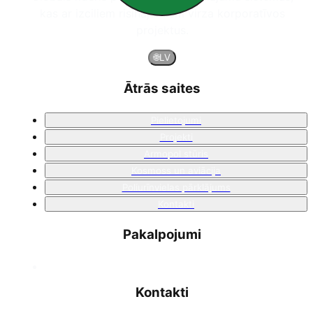
kas ar izciliem risinājumiem virza korporatīvos
projektus.
🌐
LV
Ātrās saites
Pielietojumi
Projekti
Armopol stūris
Kosmoss un aviācija
Poliurīnvielas pārklājums
Kontakti
Pakalpojumi
Kontakti