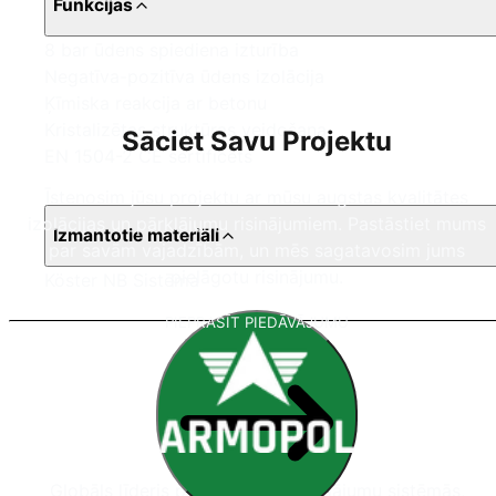
Funkcijas
8 bar ūdens spiediena izturība
Negatīva-pozitīva ūdens izolācija
Ķīmiska reakcija ar betonu
Kristalizētas struktūras veidošana
Sāciet Savu Projektu
EN 1504-2 CE sertificēts
Īstenosim jūsu projektu ar mūsu augstas kvalitātes
izolācijas un pārklājumu risinājumiem. Pastāstiet mums
Izmantotie materiāli
par savām vajadzībām, un mēs sagatavosim jums
pielāgotu risinājumu.
Köster NB Sistēma
PIEPRASĪT PIEDĀVĀJUMU
Globāls līderis poliurīnvielas pārklājumu sistēmās,