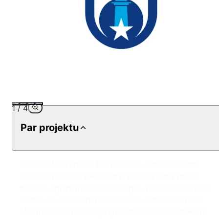
1
/
4
Par projektu
Ankaras Metropoles Pašvaldības cieto atkritumu
ūdens attīrīšanas iekārtām ir būtiska loma mūsu
pilsētas ilgtspējības un veselīgas vides aizsardzībā.
Tomēr, lai nodrošinātu šo iekārtu nepārtrauktu un
efektīvu darbību, ir svarīgi nodrošināt konstrukciju