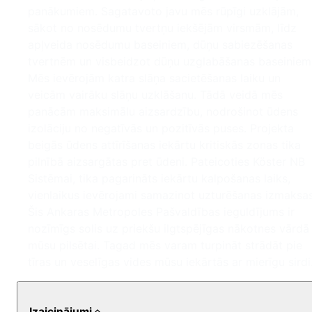
panākumiem. Sagatavoto javu mēs rūpīgi uzklājām,
sākot no nosēdumu tvertņu iekšējām virsmām, līdz
apļveida nosēdumu baseiniem, dūņu sabiezēšanas
tvertnēm un visbeidzot dūņu uzglabāšanas baseiniem
Mēs ievērojām katra slāņa sacietēšanas laiku un
veicām vairāku slāņu uzklāšanu. Tādā veidā mēs
panācām maksimālu aizsardzību, nodrošinot ūdens
izolāciju no negatīvās un pozitīvās puses. Projekta
beigās ūdens attīrīšanas iekārtu kritiskās zonas tika
pilnībā aizsargātas pret ūdeni. Pateicoties Köster NB
Sistēmai, tika pagarināts iekārtu kalpošanas laiks,
vienlaikus ievērojami samazinot uzturēšanas izmaksas
Šis Ankaras Metropoles Pašvaldības ieguldījums ir
nozīmīgs solis uz priekšu ilgtspējīgas nākotnes vārdā
mūsu pilsētai. Tagad mēs varam turpināt strādāt pie
tīras un veselīgas vides mūsu iekārtās ar mierīgu sirdi
Izaicinājumi