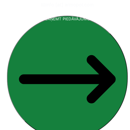
📧
info [at] armopol.com
SAŅEMT PIEDĀVĀJUMU