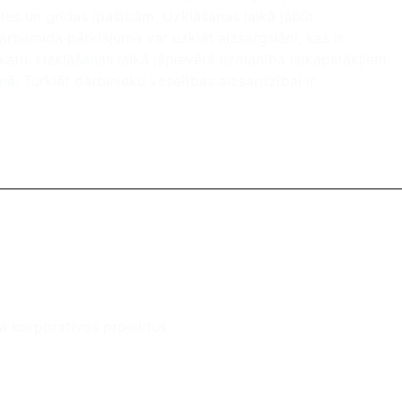
es un grīdas īpašībām. Uzklāšanas laikā jābūt
arbamīda pārklājuma var uzklāt aizsargslāni, kas ir
skatu. Uzklāšanas laikā jāpievērš uzmanība laikapstākļiem
ā. Turklāt darbinieku veselības aizsardzībai ir
za korporatīvos projektus.