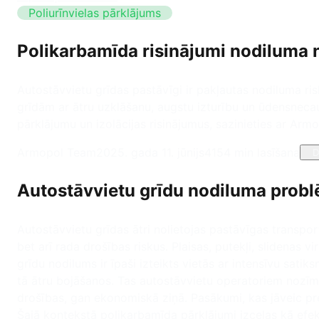
Poliurīnvielas pārklājums
Polikarbamīda risinājumi nodiluma 
Autostāvvietu grīdas pastāvīgi ir pakļautas nodiluma ris
grīdām ar ātru uzklāšanu, augstu izturību un ūdensnec
pārklājumu un izolācijas risinājumus, sazinieties ar Ar
Armopol Team
2025. gada 11. jūnijs
415
4
min lasīšana
D
Autostāvvietu grīdu nodiluma prob
Autostāvvietu grīdas ātri nolietojas pastāvīgas transpo
bet arī rada drošības riskus. Plaisas, putekļi, slidenas 
grīdu nodilums ir īpaši izteikts vietās ar intensīvu satiks
tā ātru bojāšanos. Tas autostāvvietu operatoriem nozīm
drošības, gan ekonomiskā ziņā. Pasākumi, kas jāveic pr
Šajā kontekstā polikarbamīda pārklājumi izceļas kā efek