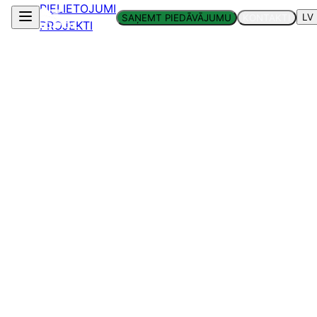
PIELIETOJUMI
LV
SAŅEMT PIEDĀVĀJUMU
KONTAKTI
PROJEKTI