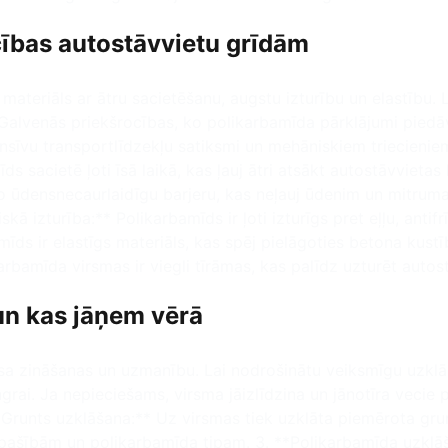
ības autostāvvietu grīdām
eriāls ar ātru sacietēšanu, augstu izturību un elastību. Li
Galvenās priekšrocības, ko polikarbamīda pārklājumi piedāv
ensīvu transportlīdzekļu satiksmi un mehāniskiem triecieni
ds sacietē ļoti īsā laikā, kas ļauj ātri atsākt autostāvviet
ūdensnecaurlaidīgu barjeru, kas neļauj ūdenim un mitrumam 
kā izturība:** Polikarbamīds ir ļoti izturīgs pret eļļu, anti
amīds ir elastīgs materiāls, kas spēj pielāgoties betona ku
karbamīda virsmas ir viegli tīrāmas, kas palīdz uzturēt autos
un kas jāņem vērā
a zināšanas un uzmanību. Lai nodrošinātu veiksmīgu uzklāšan
ngrai. Ja nepieciešams, virsma jāizlīdzina un jānotīra vecie
*Grunts uzklāšana:** Uz virsmas tiek uzklāta piemērota gru
a īpašībām un polikarbamīda tipam. 3. **Polikarbamīda uzklā