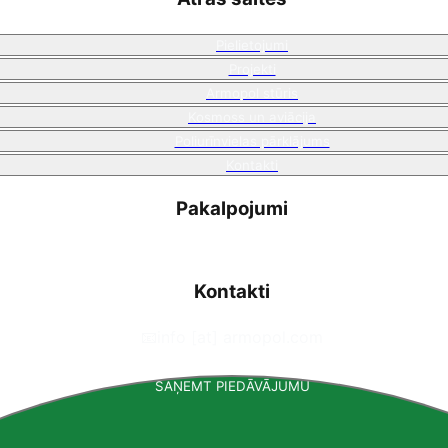
Pielietojumi
Projekti
Armopol stūris
Kosmoss un aviācija
Poliurīnvielas pārklājums
Kontakti
Pakalpojumi
Kontakti
📧
info [at] armopol.com
SAŅEMT PIEDĀVĀJUMU