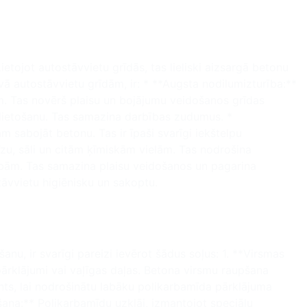
etojot autostāvvietu grīdās, tas lieliski aizsargā betonu
ā autostāvvietu grīdām, ir: * **Augsta nodilumizturība:**
em. Tas novērš plaisu un bojājumu veidošanos grīdas
as lietošanu. Tas samazina darbības zudumus. *
sabojāt betonu. Tas ir īpaši svarīgi iekštelpu
frīzu, sāli un citām ķīmiskām vielām. Tas nodrošina
stībām. Tas samazina plaisu veidošanos un pagarina
tāvvietu higiēnisku un sakoptu.
u, ir svarīgi pareizi ievērot šādus soļus: 1. **Virsmas
 pārklājumi vai vaļīgas daļas. Betona virsmu raupšana
nts, lai nodrošinātu labāku polikarbamīda pārklājuma
šana:** Polikarbamīdu uzklāj, izmantojot speciālu