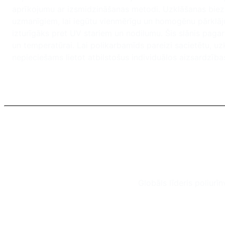
aprīkojumu ar izsmidzināšanas metodi. Uzklāšanas biezu
uzmanīgiem, lai iegūtu vienmērīgu un homogēnu pārklājumu
izturīgāks pret UV stariem un nodilumu. Šis slānis paga
un temperatūrai. Lai polikarbamīds pareizi sacietētu, u
nepieciešams lietot atbilstošus individuālos aizsardzības
Globāls līderis poliurī