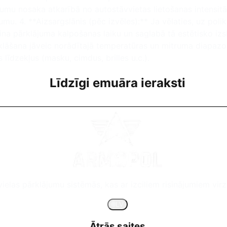
mu nosaka atkarībā no autostāvvietas lietošanas intensitāt
. 4. **Aizsargslānis (pēc izvēles):** Ja vēlaties, uz polik
rina pārklājuma kalpošanas laiku un saglabā tā estētisko iz
zklāšana jāveic norādītajā temperatūras un mitruma diapazon
 līdzekļus (masku, cimdus, brilles u.c.).
Līdzīgi emuāra ieraksti
nvielas pārklājumu sistēmās, kas ar izciliem risinājumiem vir
🌐
LV
Ātrās saites