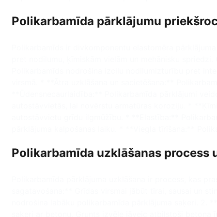
Polikarbamīda pārklājumu priekšroc
Polikarbamīds ir divkomponentu elastomēra pārklājuma mat
pret nodilumu, ķīmiskām vielām un mehānisku spriedzi. 
Polikarbamīds nodrošina izcilu nodilumizturību pret int
virsmā. * **Ātra uzklāšana un sacietēšana:** Polikarbamī
**Ūdensnecaurlaidība:** Polikarbamīda pārklājumi veido 
autostāvvietās, lai novērstu armatūras koroziju. * **Ķīmis
autostāvvietu grīdu ilgmūžību. * **Elastība:** Polikarb
pārklājuma kalpošanas laiku. * **Viegla tīrīšana:** Poli
Polikarbamīda uzklāšanas process 
Polikarbamīda pārklājuma uzklāšana ir process, kas pras
sagatavošana:** Grīdas virsmai jābūt tīrai, sausai un sti
nodrošina labāku polikarbamīda pārklājuma saķeri. 2. *
saķeri ar betonu. Grunts izvēle jāveic atbilstoši beton