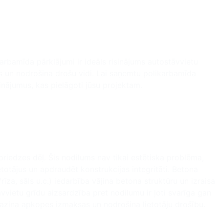
arbamīda pārklājumi ir ideāls risinājums autostāvvietu
s un nodrošina drošu vidi. Lai saņemtu polikarbamīda
inājumus, kas pielāgoti jūsu projektam.
riedzes dēļ. Šis nodilums nav tikai estētiska problēma,
etotājus un apdraudēt konstrukcijas integritāti. Betona
frīza, sāls u.c.) iedarbība vājina betona struktūru un izraisa
ietu grīdu aizsardzība pret nodilumu ir ļoti svarīga gan
azina apkopes izmaksas un nodrošina lietotāju drošību.