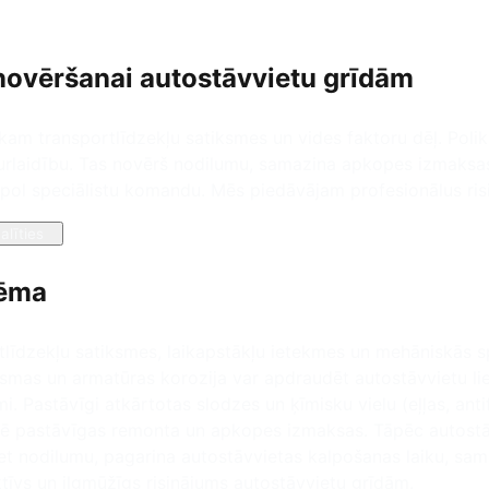
novēršanai autostāvvietu grīdām
kam transportlīdzekļu satiksmes un vides faktoru dēļ. Polik
aurlaidību. Tas novērš nodilumu, samazina apkopes izmaksa
mopol speciālistu komandu. Mēs piedāvājam profesionālus ris
alīties
lēma
rtlīdzekļu satiksmes, laikapstākļu ietekmes un mehāniskās sp
virsmas un armatūras korozija var apdraudēt autostāvvietu li
mi. Pastāvīgi atkārtotas slodzes un ķīmisku vielu (eļļas, anti
ē pastāvīgas remonta un apkopes izmaksas. Tāpēc autostāvv
et nodilumu, pagarina autostāvvietas kalpošanas laiku, sam
tīvs un ilgmūžīgs risinājums autostāvvietu grīdām.