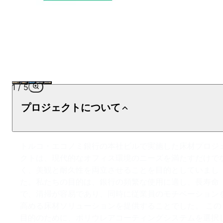
1
/
5
プロジェクトについて
トルコ・エコノミ銀行の本社ビルで実施した床材プロジ
クトは、現代的なオフィス環境のニーズを満たすだけで
く、美観と耐久性を両立させることを目的としていまし
た。私たちの目的は、銀行の頻繁な使用に適し、長寿命
で、清掃が容易であり、同時に従業員のモチベーション
高める床材ソリューションを提供することでした。 この
目的のために、ポリウレアコーティングシステムを選択