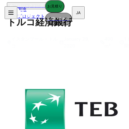
プロジェクトに戻る
お見積り
用途
JA
プロジェクト
お問い合わせ
トルコ経済銀行
イスタンブール - トル
January 29,
400
1
コ
2020
m²
間