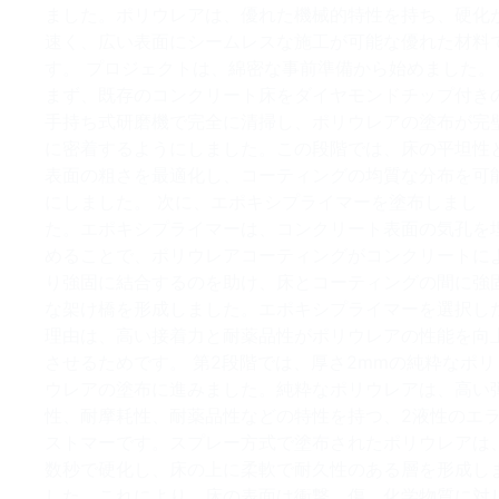
ました。ポリウレアは、優れた機械的特性を持ち、硬化
速く、広い表面にシームレスな施工が可能な優れた材料
す。 プロジェクトは、綿密な事前準備から始めました。
まず、既存のコンクリート床をダイヤモンドチップ付き
手持ち式研磨機で完全に清掃し、ポリウレアの塗布が完
に密着するようにしました。この段階では、床の平坦性
表面の粗さを最適化し、コーティングの均質な分布を可
にしました。 次に、エポキシプライマーを塗布しまし
た。エポキシプライマーは、コンクリート表面の気孔を
めることで、ポリウレアコーティングがコンクリートに
り強固に結合するのを助け、床とコーティングの間に強
な架け橋を形成しました。エポキシプライマーを選択し
理由は、高い接着力と耐薬品性がポリウレアの性能を向
させるためです。 第2段階では、厚さ2mmの純粋なポリ
ウレアの塗布に進みました。純粋なポリウレアは、高い
性、耐摩耗性、耐薬品性などの特性を持つ、2液性のエ
ストマーです。スプレー方式で塗布されたポリウレアは
数秒で硬化し、床の上に柔軟で耐久性のある層を形成し
した。これにより、床の表面は衝撃、傷、化学物質に対