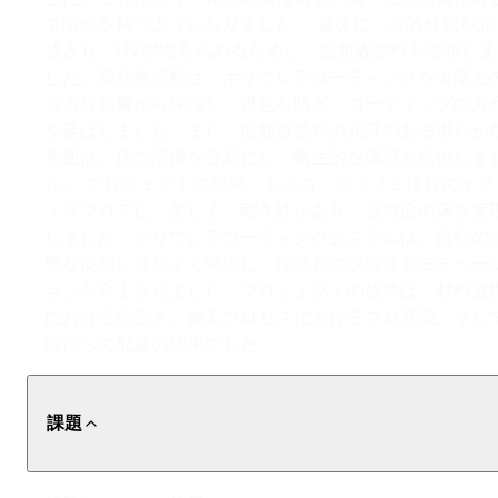
て耐性を持つようになりました。 最後に、美的外観を完
成させ、UV耐性を高めるために、脂肪族塗料を塗布しま
した。脂肪族塗料は、ポリウレアコーティングを太陽光
有害な影響から保護し、退色を防ぎ、コーティングの寿
を延ばしました。また、脂肪族塗料の光沢のある滑らか
表面は、床の清掃を容易にし、衛生的な環境を提供しま
た。 プロジェクトの結果、トルコ・エコノミ銀行のオフ
ィスフロアに、美しく、耐久性があり、長寿命の床を実
しました。ポリウレアコーティングシステムは、銀行の
繁な使用に首尾よく対応し、従業員の快適性とモチベー
ョンを向上させました。プロジェクトの成功は、材料選
における綿密さ、施工プロセスにおけるプロ意識、そし
細部への配慮の結果でした。
課題