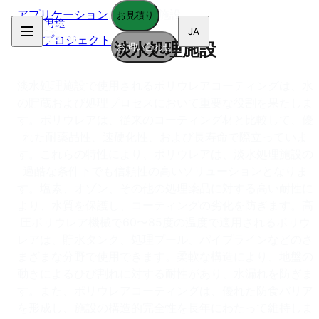
アプリケーション
/
淡水処理施設
お見積り
用途
JA
プロジェクト
淡水処理施設
お問い合わせ
淡水処理施設で使用されるポリウレアコーティングは、水
の貯蔵および処理プロセスにおいて重要な役割を果たしま
す。ポリウレアは、従来のコーティング材と比較して、優
れた耐薬品性、速硬化性、および長寿命で際立っていま
す。これらの特性により、ポリウレアは、淡水処理施設の
過酷な条件下でも信頼性の高いソリューションとなりま
す。塩素、オゾン、その他の処理薬品に対する高い耐性に
より、水質を保護し、コーティングの劣化を防ぎます。高
圧ポリウレア機械で60〜85度の温度で適用されるポリウ
レアは、貯水タンク、処理プール、パイプラインなどのさ
まざまな分野で使用できます。柔軟な構造により、地盤の
動きによるひび割れに対する耐性があり、水漏れを防ぎま
す。また、ポリウレアコーティングは、優れた防食バリア
を形成し、施設の構造的完全性を長年にわたって維持しま