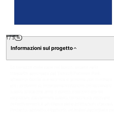
1
/
3
Informazioni sul progetto
La terrazza della casa nel bosco, situata nella
tranquilla atmosfera del Turkcell Platinum Park,
affascina con la sua estetica e armonia con la natura,
ma i problemi di impermeabilizzazione minacciavano
questa piacevole area. Il nostro obiettivo era sia
migliorare visivamente questa terrazza sia risolvere
definitivamente il problema delle infiltrazioni d'acqua.
Pertanto, abbiamo effettuato un'analisi dettagliata pe