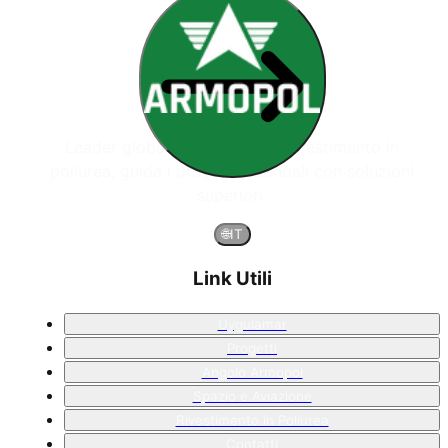
Leader globale nei sistemi di rivestimento in
poliurea, guida i progetti aziendali con soluzioni
superiori.
🌐
IT
Link Utili
Uygulamar
Progetti
Angolo Armopol
Spazio e Aviazione
Rivestimento in Poliurea
Contatti