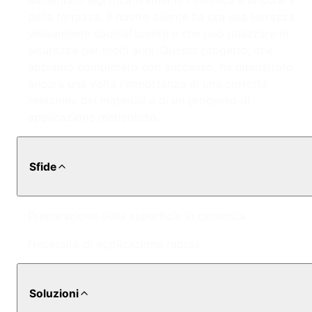
aumentato significativamente l'estetica e la durata
della terrazza. Il nostro cliente ha ora una terrazza
visivamente soddisfacente e che può utilizzare in
sicurezza per molti anni. Questo progetto, che
abbiamo completato con successo, ha dimostrato
ancora una volta l'importanza di una corretta
selezione dei materiali e di un processo di
applicazione meticoloso.
Sfide
Preparazione della superficie in ceramica
Necessità di applicazione rapida
Soluzioni