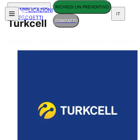
Torna ai progetti
RICHIEDI UN PREVENTIVO
APPLICAZIONI
IT
PROGETTI
Turkcell
CONTATTI
Istanbul - Turchia
July 11, 2024
300
m²
5 giorni