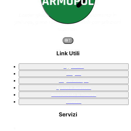
Leader globale nei sistemi di rivestimento in
poliurea, guida i progetti aziendali con soluzioni
superiori.
🌐
IT
Link Utili
Uygulamar
Progetti
Angolo Armopol
Spazio e Aviazione
Rivestimento in Poliurea
Contatti
Servizi