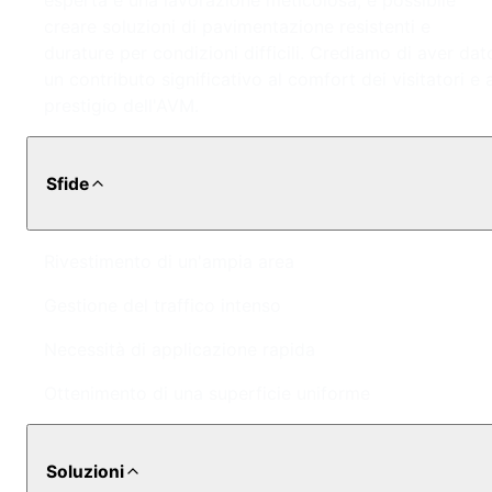
esperta e una lavorazione meticolosa, è possibile
creare soluzioni di pavimentazione resistenti e
durature per condizioni difficili. Crediamo di aver dat
un contributo significativo al comfort dei visitatori e a
prestigio dell'AVM.
Sfide
Rivestimento di un'ampia area
Gestione del traffico intenso
Necessità di applicazione rapida
Ottenimento di una superficie uniforme
Soluzioni