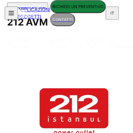
Torna ai progetti
RICHIEDI UN PREVENTIVO
APPLICAZIONI
IT
PROGETTI
212 AVM
CONTATTI
Istanbul -
June 14,
4000
2
Turchia
2018
m²
Settima