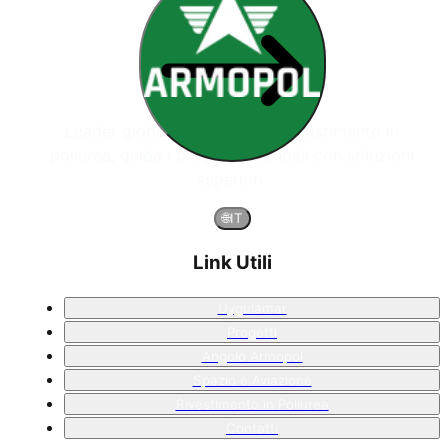
Leader globale nei sistemi di rivestimento in
poliurea, guida i progetti aziendali con soluzioni
superiori.
🌐
IT
Link Utili
Uygulamar
Progetti
Angolo Armopol
Spazio e Aviazione
Rivestimento in Poliurea
Contatti