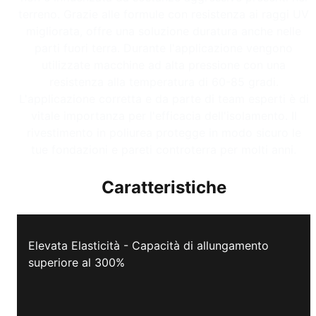
terreno. Grazie alle formule con resistenza ai raggi UV
migliorata, offre una soluzione duratura anche nelle
parti fuori terra. Durante l'applicazione vengono
utilizzate macchine ad alta pressione con una
resistenza alla temperatura di 60-85 gradi.
L'applicazione corretta e da parte di team esperti è di
vitale importanza per l'efficacia dell'isolamento. Il
rivestimento in poliurea protegge in modo sicuro le
tue fondazioni e pareti controterra per molti anni.
Caratteristiche
Elevata Elasticità - Capacità di allungamento
superiore al 300%