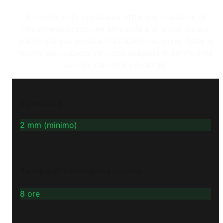
Il rivestimento in poliurea offre una soluzione di
impermeabilizzazione affidabile e di lunga durata
grazie alle sue elevate prestazioni tecniche. Tutte le
nostre applicazioni vengono eseguite in conformità
con gli standard industriali.
Spessore
2 mm (minimo)
Tempo di Polimerizzazione
8 ore