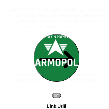
Trasformiamo il tuo progetto in realtà con le nostre
soluzioni di isolamento e rivestimento di alta qualità.
Parlaci delle tue esigenze e prepareremo una
soluzione personalizzata per te.
RICHIEDI UN PREVENTIVO
Leader globale nei sistemi di rivestimento in
poliurea, guida i progetti aziendali con soluzioni
superiori.
🌐
IT
Link Utili