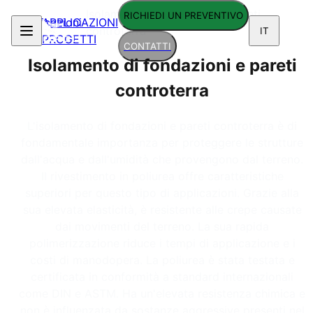
Isolamento di fondazioni e pareti
RICHIEDI UN PREVENTIVO
Applicazioni
APPLICAZIONI
/
controterra
IT
PROGETTI
CONTATTI
Isolamento di fondazioni e pareti
controterra
L'isolamento di fondazioni e pareti controterra è di
fondamentale importanza per proteggere le strutture
dall'acqua e dall'umidità che provengono dal terreno.
Il rivestimento in poliurea offre caratteristiche
superiori per questo tipo di applicazioni. Grazie alla
sua elevata elasticità, è resistente alle crepe causate
dai movimenti del terreno. La sua rapida
polimerizzazione riduce i tempi di applicazione e i
costi di manodopera. La poliurea è stata testata e
certificata in conformità a standard internazionali
come DIN e ASTM. Ha un'elevata resistenza chimica e
non è influenzata da sostanze aggressive presenti nel