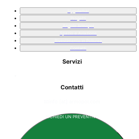
Uygulamar
Progetti
Angolo Armopol
Spazio e Aviazione
Rivestimento in Poliurea
Contatti
Servizi
Contatti
📧
info [at] armopol.com
RICHIEDI UN PREVENTIVO