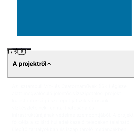
1
/
5
A projektről
Az Isztambuli Víz- és Csatornaművek (İSKİ) égisze
alatt megvalósuló jelentős vízszigetelési projekt
kulcsfontosságú szerepet játszik városunk
vízkészleteinek fenntarthatósága és
infrastruktúrájának védelme szempontjából. A projekt
fő célja a szilárd hulladékkezelő telepeken található
ülepítő tartályokban és iszap tároló medencékben