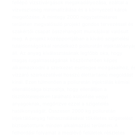
fellépő vízszivárgások megakadályozása, ezáltal a
vízveszteség minimalizálása és a környezeti károk
megelőzése. A mintegy 2000 négyzetméteres
területen megvalósuló projekt gondos tervezéssel és
szakértői csapat összehangolt munkájával valósult
meg. A projekt középpontjában a kiváló szigetelési
tulajdonságokkal rendelkező poliuretán injektálóanya
áll. Az anyag kiválasztásának legfőbb oka, hogy
magas rugalmasságának köszönhetően képes
alkalmazkodni a szerkezet esetleges mozgásaihoz, é
vízzáró szerkezetével hosszú élettartamú megoldást
kínál. Ezen túlmenően a poliuretán injektálás kémiai
ellenállósága biztosítja, hogy ellenálljon a
tisztítótelepeken található különféle vegyi
anyagoknak, megőrizve ezzel a szigetelés
hatékonyságát. Összesen 2000 kg poliuretán
injektálóanyag felhasználásával tökéletes szigetelést
biztosítottunk minden alkalmazási területen. A
felhordási folyamat a meglévő felületek részletes