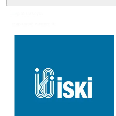
Ülepítő tartályok
Iszap tároló medencék