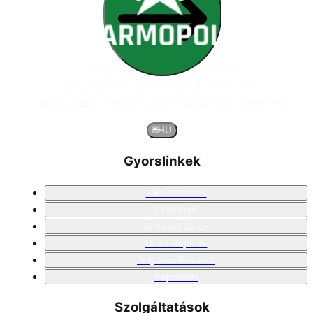
Globális vezető a polyurea
bevonatrendszerekben, kiemelkedő
megoldásokkal irányítja a vállalati projekteket.
🌐
HU
Gyorslinkek
Alkalmazások
Projektek
Armopol Sarok
Űr és Repülés
Polyurea Bevonat
Kapcsolat
Szolgáltatások