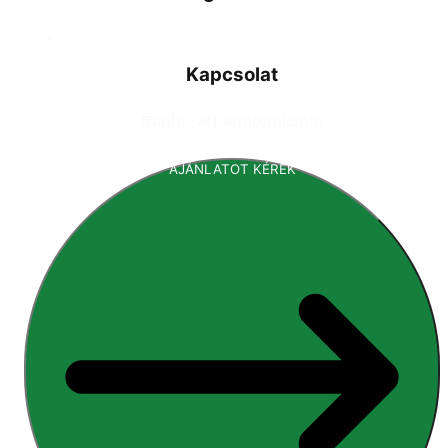
Kapcsolat
📧
info [at] armopol.com
AJÁNLATOT KÉREK