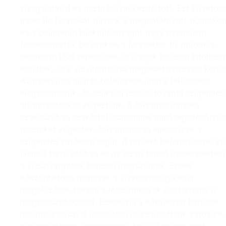
vizsgálatával és tisztításával kezdődött. Ezt követőe
injektáló furatokat fúrtunk a meghatározott pontokon
és a poliuretán injektálóanyagot nagy nyomáson
fecskendeztük be ezekbe a furatokba. Ily módon a
betonban lévő repedések és üregek teljesen kitöltésr
kerültek, és a víz áthatolása megakadályozásra került
Az injektálási eljárás befejezése után a felületeket
kiegyenlítettük, és szükség esetén további szigetelési
alkalmazásokat végeztünk. A folyamat minden
szakaszában szakértői csapataink minőségellenőrzés
teszteket végeztek, folyamatosan ellenőrizve a
szigetelés hatékonyságát. A projekt befejezésével az
ülepítő tartályokban és az iszap tároló medencékben
a vízszivárgások teljesen megszűntek. Ennek
köszönhetően nemcsak a vízveszteség került
megelőzésre, hanem a létesítmények élettartama is
meghosszabbodott. Ezenkívül a környezeti hatások
minimalizálásával jelentősen hozzájárultunk városunk