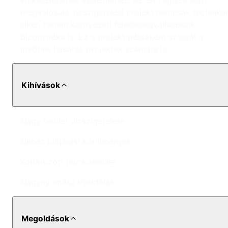
vízkészleteinek védelméhez. Az İSKİ égisze alatt
megvalósuló vízszigetelési projekt nemcsak technikai
siker, hanem környezeti felelősségvállalásunk
bizonyítéka is. Ez a projekt példaként szolgál a
jövőbeli hasonló projektek számára is.
Kihívások
Nagy terület vízszigetelése
Nehéz időjárási körülmények
Korlátozott munkaterület
Nagynyomású injektálás
Megoldások