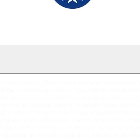
tisztító telepei kritikus szerepet játszanak városunk fen
ények folyamatos és hatékony működéséhez elengedhetetlen
t, hogy a telepeken található ülepítő tartályoktól a iszap
gásokat és szerkezeti károkat. Projektünk szíve a Köster N
ogy a beton szerkezetében lévő vegyi anyagokkal reakcióba
 szinte egy 'beton varázslóként' működik, az EN 1504-2 szab
lőkészítéssel kezdődött. Az első lépés a felületek megtis
észítettük el. A habarcs állaga és az alkalmazási technika 