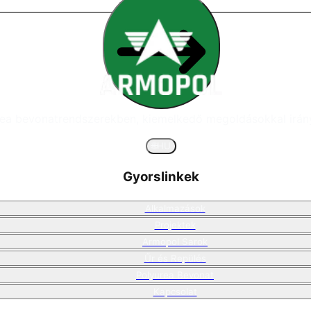
ea bevonatrendszerekben, kiemelkedő megoldásokkal irányít
🌐
HU
Gyorslinkek
Alkalmazások
Projektek
Armopol Sarok
Űr és Repülés
Polyurea Bevonat
Kapcsolat