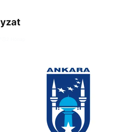
yzat
²
2 Hónap