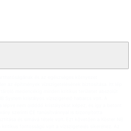
ntarthatóságának és az egészséges környezet
 az építmények vízszigetelésének biztosítása. Itt lép
 tároló medencékig minden kritikus területet abszolút
B System kristályos vízszigetelő habarcs volt. A
 lépve nem oldódó kristályokat képez, és így a betont
vány szerinti CE tanúsítvánnyal is bizonyította
ztítása és simává tétele volt. Ezt követően a Köster NB
kritikus fontosságú volt a vízszigetelés sikeréhez. Az