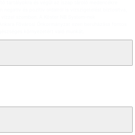
rítő tartályokra és végül az iszap tároló medencékre
egatív és pozitív oldalról is vízszigetelést biztosítva,
k a vízzel szemben. A Köster NB System-nek
z Ankara Fővárosi Önkormányzat ezen beruházása fontos
egészséges környezetért való munkát.