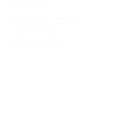
Ülepítő tartály
Kör alakú ülepítő medence
Iszap sűrítő tartály
Iszap tároló medence