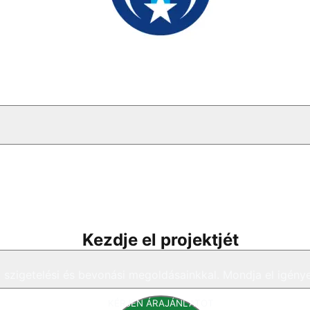
Kezdje el projektjét
 szigetelési és bevonási megoldásainkkal. Mondja el igény
KÉRJEN ÁRAJÁNLATOT