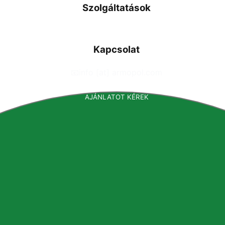
Szolgáltatások
Kapcsolat
📧
info [at] armopol.com
AJÁNLATOT KÉREK