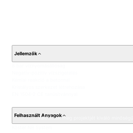
Jellemzők
8 bar víznyomásállóság
Negatív-pozitív vízszigetelés
Kémiai reakció a betonnal
Kristályos szerkezet létrehozása
EN 1504-2 CE tanúsítvánnyal
Felhasznált Anyagok
Valósítsuk meg projektjét kiváló minőségű
Köster NB System