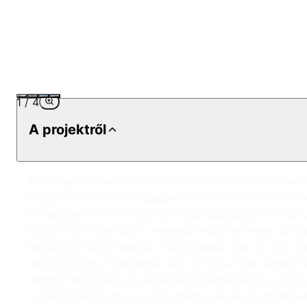
1
/
4
A projektről
Az Ankara Fővárosi Önkormányzat szilárd hulladékvíz-
megőrzésének biztosításában. Azonban ezen létesítm
a képbe a Köster NB System alkalmazása. Célunk az vol
módon vízszigeteljünk, megelőzve az esetleges szivár
habarcs kiválasztásának legfontosabb oka az volt, h
belülről kifelé vízhatlanná teszi. Ez az anyag, amely
megbízhatóságát. Az alkalmazási folyamatunk gondos e
System habarcsot a gyártó utasításainak megfelelően k