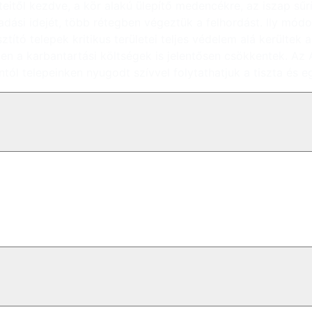
eteitől kezdve, a kör alakú ülepítő medencékre, az iszap sű
ási idejét, több rétegben végeztük a felhordást. Ily módon n
sztító telepek kritikus területei teljes védelem alá kerülte
en a karbantartási költségek is jelentősen csökkentek. A
tól telepeinken nyugodt szívvel folytathatjuk a tiszta és 