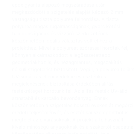
epoxigyanta alapozó megszáradása után
megkezdődött a szigetelés alapját képező 2 mm
vastagságú tiszta polyurea felhordása. A tiszta
polyurea magas rugalmasságának, gyors kötési
tulajdonságának és vízzáró szerkezetének
köszönhetően ideális választás volt ehhez a
projekthez. Mivel a polyureát szórással hordták fel,
könnyen alkalmazkodott a legösszetettebb
geometriákhoz is, és hézagmentes, megszakítás
nélküli szigetelést biztosított. Végül, a polyurea felüle
UV-sugárzás elleni védelme és esztétikus
megjelenésének biztosítása érdekében alifás
festékréteget hordtunk fel. Az alifás festék UV-álló,
színstabil és karcálló bevonóanyag. Ennek
köszönhetően a szigetelés hosszú éveken át megőrzi
eredeti teljesítményét, és esztétikai szempontból is
megfelel az elvárásoknak. A projekt a felhasznált
kiváló minőségű anyagoknak és a szakértői csapatna