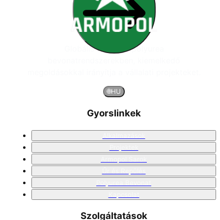
Globális vezető a polyurea
bevonatrendszerekben, kiemelkedő
megoldásokkal irányítja a vállalati projekteket.
🌐
HU
Gyorslinkek
Alkalmazások
Projektek
Armopol Sarok
Űr és Repülés
Polyurea Bevonat
Kapcsolat
Szolgáltatások