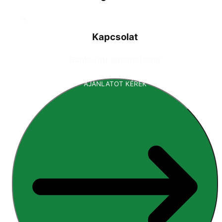
Kapcsolat
📧
info [at] armopol.com
AJÁNLATOT KÉREK