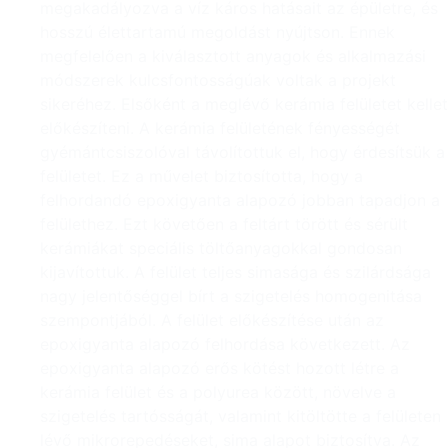
megakadályozva a víz káros hatásait az épületre, és
hosszú élettartamú megoldást nyújtson. Ennek
megfelelően a kiválasztott anyagok és alkalmazási
módszerek kulcsfontosságúak voltak a projekt
sikeréhez. Elsőként a meglévő kerámia felületet kellet
előkészíteni. A kerámia felületének fényességét
gyémántcsiszolóval távolítottuk el, hogy érdesítsük a
felületet. Ez a művelet biztosította, hogy a
felhordandó epoxigyanta alapozó jobban tapadjon a
felülethez. Ezt követően a feltárt törött és sérült
kerámiákat speciális töltőanyagokkal gondosan
kijavítottuk. A felület teljes simasága és szilárdsága
nagy jelentőséggel bírt a szigetelés homogenitása
szempontjából. A felület előkészítése után az
epoxigyanta alapozó felhordása következett. Az
epoxigyanta alapozó erős kötést hozott létre a
kerámia felület és a polyurea között, növelve a
szigetelés tartósságát, valamint kitöltötte a felületen
lévő mikrorepedéseket, sima alapot biztosítva. Az