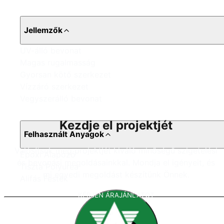
Jellemzők
UV-álló bevonat
Magas rugalmasság
Gyorsan kötő szerkezet
Vízzáró szerkezet
Vegyszerálló bevonat
Kezdje el projektjét
Felhasznált Anyagok
Valósítsuk meg projektjét kiváló minőségű szigetelési
Epoxi Alapozó
és bevonási megoldásainkkal. Mondja el igényeit, és
Tiszta Polyurea
mi egyedi megoldást készítünk Önnek.
Alifás Festék
KÉRJEN ÁRAJÁNLATOT