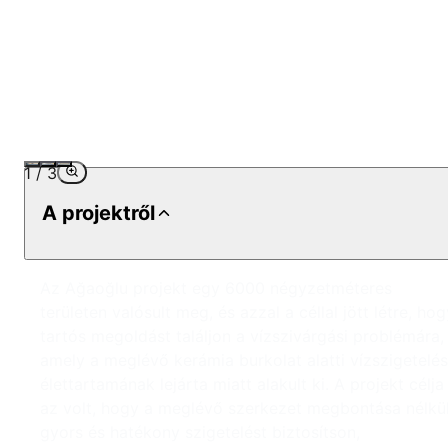
1
/
3
A projektről
Az Ağaoğlu projekt egy 6000 négyzetméteres
területen valósult meg, és azzal a céllal jött létre, hog
tartós megoldást találjon a vízszivárgási problémára,
amely a meglévő kerámia burkolat alatti vízszigetelés
élettartamának lejárta miatt alakult ki. A projekt célja
az volt, hogy a meglévő szerkezet megbontása nélkül
gyors és hatékony szigetelést biztosítson,