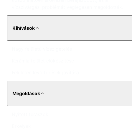
köszönhetően sikeresen befejeződött, és a
vízszivárgási problémát véglegesen megoldották.
Kihívások
Nagy felületű vízszigetelés
Kerámia felület előkészítése
Felületen lévő törések javítása
Megoldások
Nyitott teraszok
Erkélyek