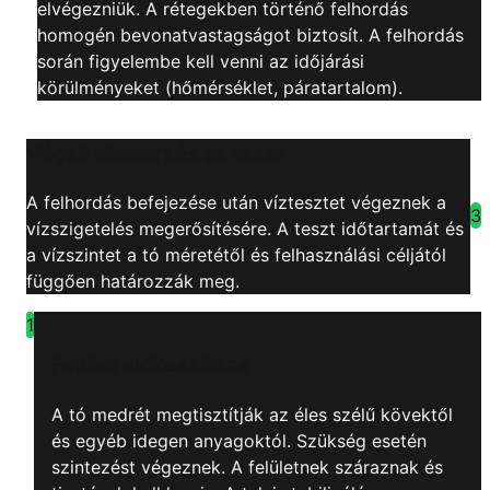
elvégezniük. A rétegekben történő felhordás
homogén bevonatvastagságot biztosít. A felhordás
során figyelembe kell venni az időjárási
körülményeket (hőmérséklet, páratartalom).
Végső ellenőrzés és teszt
A felhordás befejezése után víztesztet végeznek a
3
vízszigetelés megerősítésére. A teszt időtartamát és
a vízszintet a tó méretétől és felhasználási céljától
függően határozzák meg.
1
Felület előkészítése
A tó medrét megtisztítják az éles szélű kövektől
és egyéb idegen anyagoktól. Szükség esetén
szintezést végeznek. A felületnek száraznak és