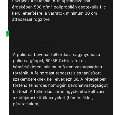
tisztának kell lennie. A talaj stabilizálása
érdekében 500 g/m² polipropilén geotextília filc
kerül elterítésre, a varratok minimum 30 cm
átfedéssel rögzítve.
2
Poliurea felhordása
A poliurea bevonat felhordása nagynyomású
poliurea géppel, 60-85 Celsius-fokos
hőmérsékleten, minimum 3 mm vastagságban
történik. A felhordást tapasztalt és tanúsított
szakembereknek kell elvégezniük. A rétegekben
történő felhordás homogén bevonatvastagságot
biztosít. A felhordás során figyelembe kell venni
az időjárási körülményeket (hőmérséklet,
páratartalom).