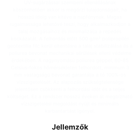
UV-sugárzással szembeni ellenállásának
köszönhetően akkor is megőrzi tulajdonságait, ha
hosszú ideig van kitéve a napfénynek. Magas
rugalmassága lehetővé teszi, hogy alkalmazkodjon a
talaj mozgásaihoz és minimalizálja a repedés
kockázatát. A felhordás előtt 500 g/m² polipropilén
geotextília filc kerül elterítésre a talaj stabilizálása és a
poliurea bevonat mechanikai sérülések elleni védelme
érdekében. A nagynyomású poliurea géppel, 60-85
Celsius-fokos hőmérsékleten felhordott, minimum 3
mm vastagságú bevonat garantálja a tó 100%-os
vízszigetelését. Az alapozás szükségtelensége
jelentősen csökkenti a felhordási időt és a teljes
költséget. Ez a rendszer hosszú éveken át megbízható
vízszigetelési megoldást nyújt és minimális
karbantartást igényel.
Jellemzők