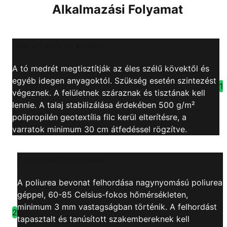
Alkalmazási Folyamat
Felület előkészítése
A tó medrét megtisztítják az éles szélű kövektől és
egyéb idegen anyagoktól. Szükség esetén szintezést
1
végeznek. A felületnek száraznak és tisztának kell
lennie. A talaj stabilizálása érdekében 500 g/m²
polipropilén geotextília filc kerül elterítésre, a
varratok minimum 30 cm átfedéssel rögzítve.
Poliurea felhordása
A poliurea bevonat felhordása nagynyomású poliurea
géppel, 60-85 Celsius-fokos hőmérsékleten,
minimum 3 mm vastagságban történik. A felhordást
2
tapasztalt és tanúsított szakembereknek kell