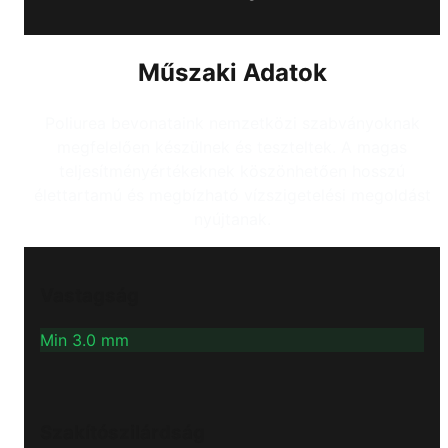
Műszaki Adatok
Poliurea bevonataink nemzetközi szabványoknak
megfelelően készülnek és teszteltek. A magas
teljesítményértékeknek köszönhetően hosszú
élettartamú és megbízható vízszigetelési megoldást
nyújtanak.
Vastagság
Min 3.0 mm
Szakítószilárdság