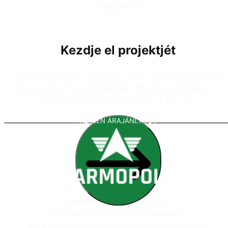
projektjeinket.
Kezdje el projektjét
Valósítsuk meg projektjét kiváló minőségű szigetelési
és bevonási megoldásainkkal. Mondja el igényeit, és
mi egyedi megoldást készítünk Önnek.
KÉRJEN ÁRAJÁNLATOT
Globális vezető a polyurea
bevonatrendszerekben, kiemelkedő
megoldásokkal irányítja a vállalati projekteket.