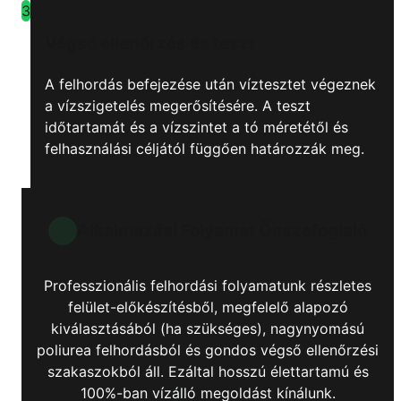
3
Végső ellenőrzés és teszt
A felhordás befejezése után víztesztet végeznek
a vízszigetelés megerősítésére. A teszt
időtartamát és a vízszintet a tó méretétől és
felhasználási céljától függően határozzák meg.
Alkalmazási Folyamat Összefoglaló
Professzionális felhordási folyamatunk részletes
felület-előkészítésből, megfelelő alapozó
kiválasztásából (ha szükséges), nagynyomású
poliurea felhordásból és gondos végső ellenőrzési
szakaszokból áll. Ezáltal hosszú élettartamú és
100%-ban vízálló megoldást kínálunk.