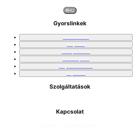
🌐
HU
Gyorslinkek
Alkalmazások
Projektek
Armopol Sarok
Űr és Repülés
Polyurea Bevonat
Kapcsolat
Szolgáltatások
Kapcsolat
📧
info [at] armopol.com