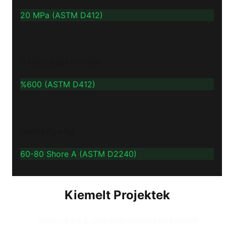
20 MPa (ASTM D412)
Szakadási nyúlás
%600 (ASTM D412)
Keménység
60-80 Shore A (ASTM D2240)
Kiemelt Projektek
Fedezze fel a sikeresen befejezett kiemelt