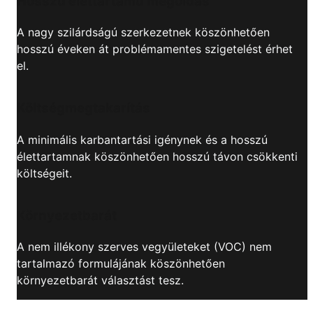
Hosszú élettartamú megoldás
A nagy szilárdságú szerkezetnek köszönhetően
hosszú éveken át problémamentes szigetelést érhet
el.
Költségmegtakarítás
A minimális karbantartási igénynek és a hosszú
élettartamnak köszönhetően hosszú távon csökkenti
költségeit.
Környezetbarát
A nem illékony szerves vegyületeket (VOC) nem
tartalmazó formulájának köszönhetően
környezetbarát választást tesz.