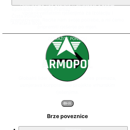
Pretvorimo vaš projekt u stvarnost s našim
Epoksidni Temeljni Premaz
visokokvalitetnim rješenjima za izolaciju i
Čista Poliurea
premazivanje. Recite nam svoje potrebe, a mi ćemo
Alifatska Boja
pripremiti rješenje po mjeri.
ZATRAŽITE PONUDU
Globalni lider u sustavima poliurea premaza,
usmjerava korporativne projekte vrhunskim
rješenjima.
🌐
HR
Brze poveznice
Primjene