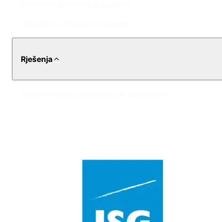
Složenost primjene u olucima
Potreba za brzom primjenom
Rješenja
Oluci servisnog područja za zrakoplove