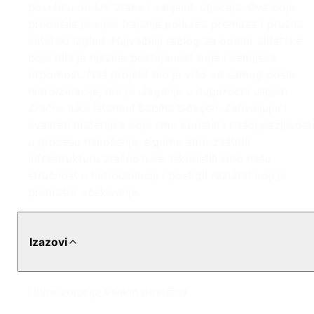
površinu od UV zraka i vanjskih utjecaja. Ova boja
produžila je vijek trajanja poliurea premaza i pružila
estetski izgled. Najvažniji razlog za odabir alifatske
boje bila je njezina postojanost boje i kemijska
otpornost. Naš projekt bio je više od samog posla
hidroizolacije, bio je ulaganje u dugoročni uspjeh
Zračne luke İstanbul Sabiha Gökçen. Zahvaljujući
kvaliteti materijala koje smo koristili i našoj pažljivost
u procesu nanošenja, sigurno smo zaštitili
infrastrukturu zračne luke. Iskoristili smo našu
stručnost u hidroizolaciji i postigli rezultat koji je
premašio očekivanja.
Izazovi
Hidroizolacija velikih površina