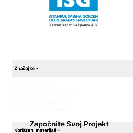
Značajke
UV otporan premaz
Visoka elastičnost
Brzo stvrdnjavajuća struktura
Vodonepropusna struktura
Kemijski otporan premaz
Započnite Svoj Projekt
Korišteni materijali