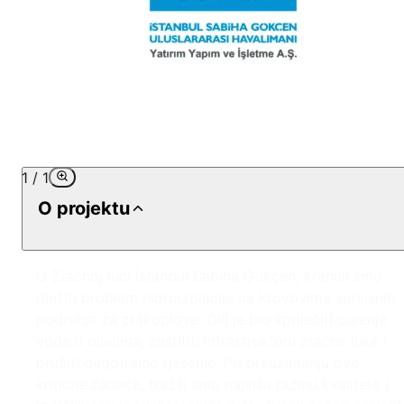
1
/
1
O projektu
U Zračnoj luci İstanbul Sabiha Gökçen, krenuli smo
riješiti problem hidroizolacije na krovovima servisnih
područja za zrakoplove. Cilj je bio spriječiti curenje
vode u olucima, zaštititi infrastrukturu zračne luke i
pružiti dugotrajno rješenje. Pri preuzimanju ove
kritične zadaće, tražili smo najvišu razinu kvalitete i