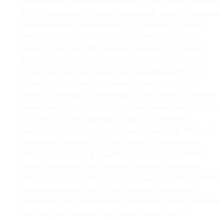
izdržljivosti u odabiru materijala. Junak našeg projekt
bio je trostupanjski sustav: epoksidni temeljni premaz
čista poliurea i alifatska boja. Najprije smo očistili i
ohrapavili površinu te nanijeli epoksidni temeljni
premaz. Ovaj temeljni premaz osigurao je izvrsno
prianjanje poliuree na površinu, čime je postavljen
temelj za vodonepropusnost. Najvažniji faktor pri
odabiru epoksidnog temeljnog premaza bila je
njegova vrhunska prionljivost na betonske površine i
otpornost na koroziju. Zatim je na scenu stupila čista
poliurea. Ovaj je materijal poznat po iznimnoj
fleksibilnosti i potpunoj vodonepropusnosti. Poliurea
nanesena u debljini od 2 mm stvorila je savršenu
barijeru u olucima, potpuno sprječavajući prolazak
vode. Zahvaljujući brzom stvrdnjavanju poliuree,
značajno smo skratili trajanje našeg projekta. Tijekom
nanošenja pazili smo da se poliurea homogeno
rasporedi i da se ne stvaraju mjehurići zraka. Na kraju
smo nanijeli alifatsku boju kako bismo zaštitili