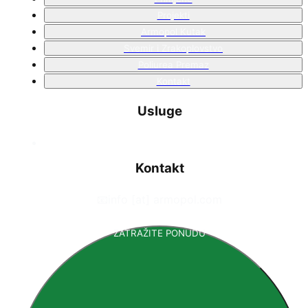
Projekti
Armopol Kutak
Svemir i Zrakoplovstvo
Poliurea Premaz
Kontakt
Usluge
Kontakt
📧
info [at] armopol.com
ZATRAŽITE PONUDU