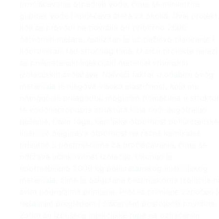
pročišćavanje otpadnih voda, čime se minimizira
gubitak vode i sprječava šteta za okoliš. Ovaj projekt
koji se provodi na površini od približno 2000
četvornih metara, realiziran je uz pažljivo planiranje i
koordinirani rad stručnog tima. U srcu projekta nalazi
se poliuretanski injekcijski materijal vrhunskih
izolacijskih svojstava. Najveći faktor u odabiru ovog
materijala je njegova visoka elastičnost, koja mu
omogućuje prilagodbu mogućim pomacima u strukturi
te vodonepropusna struktura koja nudi dugotrajno
rješenje. Osim toga, kemijska otpornost poliuretanske
injekcije osigurava otpornost na razne kemikalije
prisutne u postrojenjima za pročišćavanje, čime se
održava učinkovitost izolacije. Ukupno je
upotrijebljeno 2000 kg poliuretanskog injekcijskog
materijala, čime je osigurana besprijekorna izolacija n
svim područjima primjene. Proces primjene započeo j
detaljnim pregledom i čišćenjem postojećih površina.
Zatim su izbušene injekcijske rupe na označenim