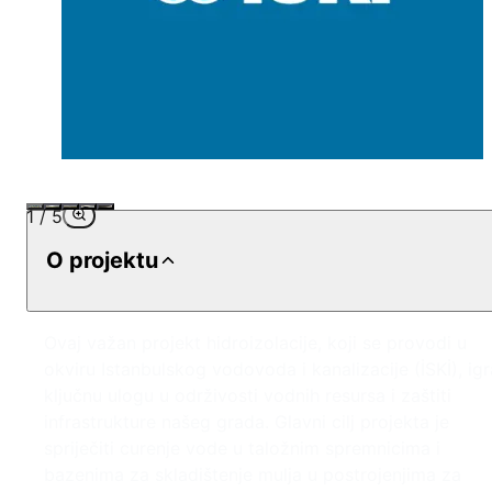
1
/
5
O projektu
Ovaj važan projekt hidroizolacije, koji se provodi u
okviru Istanbulskog vodovoda i kanalizacije (İSKİ), igr
ključnu ulogu u održivosti vodnih resursa i zaštiti
infrastrukture našeg grada. Glavni cilj projekta je
spriječiti curenje vode u taložnim spremnicima i
bazenima za skladištenje mulja u postrojenjima za