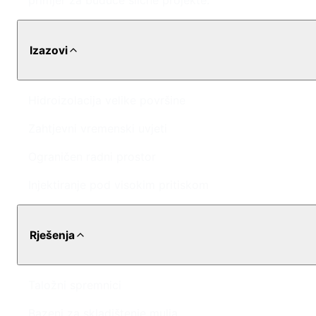
primjer za buduće slične projekte.
Izazovi
Hidroizolacija velike površine
Zahtjevni vremenski uvjeti
Ograničen radni prostor
Injektiranje pod visokim pritiskom
Rješenja
Taložni spremnici
Bazeni za skladištenje mulja