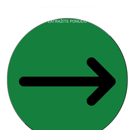
📧
info [at] armopol.com
ZATRAŽITE PONUDU