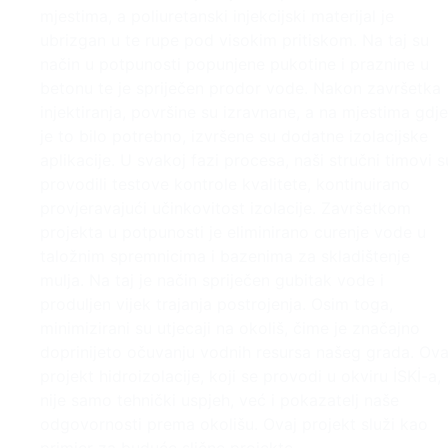
mjestima, a poliuretanski injekcijski materijal je
ubrizgan u te rupe pod visokim pritiskom. Na taj su
način u potpunosti popunjene pukotine i praznine u
betonu te je spriječen prodor vode. Nakon završetka
injektiranja, površine su izravnane, a na mjestima gdje
je to bilo potrebno, izvršene su dodatne izolacijske
aplikacije. U svakoj fazi procesa, naši stručni timovi s
provodili testove kontrole kvalitete, kontinuirano
provjeravajući učinkovitost izolacije. Završetkom
projekta u potpunosti je eliminirano curenje vode u
taložnim spremnicima i bazenima za skladištenje
mulja. Na taj je način spriječen gubitak vode i
produljen vijek trajanja postrojenja. Osim toga,
minimizirani su utjecaji na okoliš, čime je značajno
doprinijeto očuvanju vodnih resursa našeg grada. Ova
projekt hidroizolacije, koji se provodi u okviru İSKİ-a,
nije samo tehnički uspjeh, već i pokazatelj naše
odgovornosti prema okolišu. Ovaj projekt služi kao