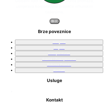
Globalni lider u sustavima poliurea premaza,
usmjerava korporativne projekte vrhunskim
rješenjima.
🌐
HR
Brze poveznice
Primjene
Projekti
Armopol Kutak
Svemir i Zrakoplovstvo
Poliurea Premaz
Kontakt
Usluge
Kontakt