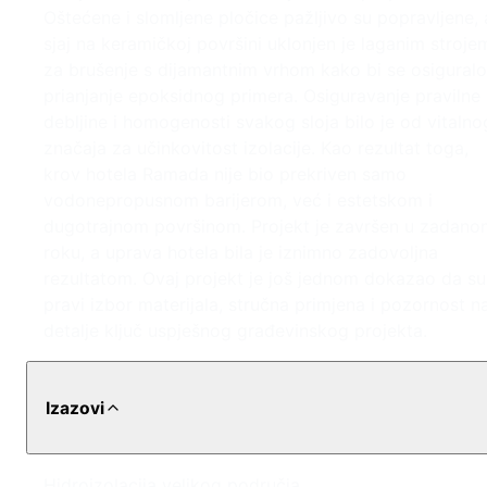
Oštećene i slomljene pločice pažljivo su popravljene, 
sjaj na keramičkoj površini uklonjen je laganim stroje
za brušenje s dijamantnim vrhom kako bi se osiguralo
prianjanje epoksidnog primera. Osiguravanje pravilne
debljine i homogenosti svakog sloja bilo je od vitalno
značaja za učinkovitost izolacije. Kao rezultat toga,
krov hotela Ramada nije bio prekriven samo
vodonepropusnom barijerom, već i estetskom i
dugotrajnom površinom. Projekt je završen u zadano
roku, a uprava hotela bila je iznimno zadovoljna
rezultatom. Ovaj projekt je još jednom dokazao da su
pravi izbor materijala, stručna primjena i pozornost n
detalje ključ uspješnog građevinskog projekta.
Izazovi
Hidroizolacija velikog područja