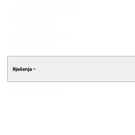
Složena krovna konstrukcija
Mehanička oprema
Poteškoće s cjevovodima
Popravak keramike
Rješenja
Područje krova hotela