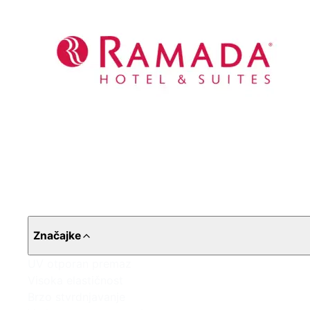
Značajke
UV otporan premaz
Visoka elastičnost
Brzo stvrdnjavanje