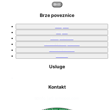
🌐
HR
Brze poveznice
Primjene
Projekti
Armopol Kutak
Svemir i Zrakoplovstvo
Poliurea Premaz
Kontakt
Usluge
Kontakt
📧
info [at] armopol.com