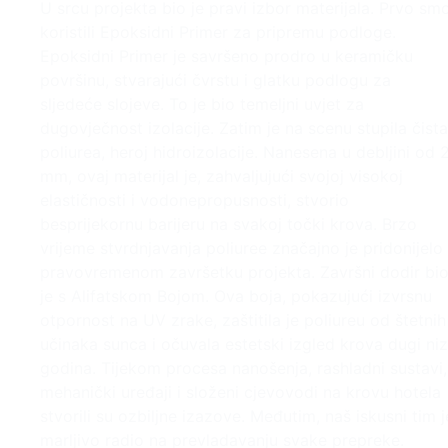
U srcu projekta bio je pravi izbor materijala. Prvo sm
koristili Epoksidni Primer za pripremu podloge.
Epoksidni Primer je savršeno prodro u keramičku
površinu, stvarajući čvrstu i glatku podlogu za
sljedeće slojeve. To je bio temeljni uvjet za
dugovječnost izolacije. Zatim je na scenu stupila čista
poliurea, heroj hidroizolacije. Nanesena u debljini od 
mm, ovaj materijal je, zahvaljujući svojoj visokoj
elastičnosti i vodonepropusnosti, stvorio
besprijekornu barijeru na svakoj točki krova. Brzo
vrijeme stvrdnjavanja poliuree značajno je pridonijelo
pravovremenom završetku projekta. Završni dodir bi
je s Alifatskom Bojom. Ova boja, pokazujući izvrsnu
otpornost na UV zrake, zaštitila je poliureu od štetnih
učinaka sunca i očuvala estetski izgled krova dugi niz
godina. Tijekom procesa nanošenja, rashladni sustavi,
mehanički uređaji i složeni cjevovodi na krovu hotela
stvorili su ozbiljne izazove. Međutim, naš iskusni tim j
marljivo radio na prevladavanju svake prepreke.