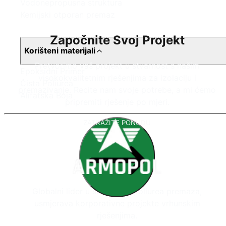
Vodonepropusna struktura
Kemijski otporan premaz
Započnite Svoj Projekt
Korišteni materijali
Pretvorimo vaš projekt u stvarnost s našim
Epoksidni Primer
visokokvalitetnim rješenjima za izolaciju i
Čista Poliurea
premazivanje. Recite nam svoje potrebe, a mi ćemo
Alifatska Boja
pripremiti rješenje po mjeri.
ZATRAŽITE PONUDU
Globalni lider u sustavima poliurea premaza,
usmjerava korporativne projekte vrhunskim
rješenjima.