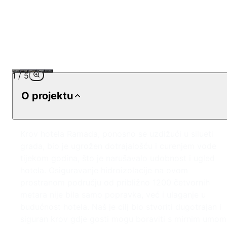
1
/
5
O projektu
Krov hotela Ramada, ponosno se uzdižući u silueti
grada, bio je ugrožen dotrajalošću i curenjem vode
tijekom godina, što je narušavalo udobnost i ugled
hotela. Osiguravanje hidroizolacije na ovom
prostranom području od približno 1200 četvornih
metara nije bila samo popravka, već i ulaganje u
budućnost hotela. Naš je cilj bio stvoriti dugotrajan i
siguran krov gdje gosti mogu boraviti s mirnim umom