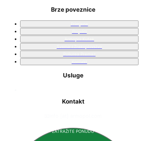
Brze poveznice
Primjene
Projekti
Armopol Kutak
Svemir i Zrakoplovstvo
Poliurea Premaz
Kontakt
Usluge
Kontakt
📧
info [at] armopol.com
ZATRAŽITE PONUDU