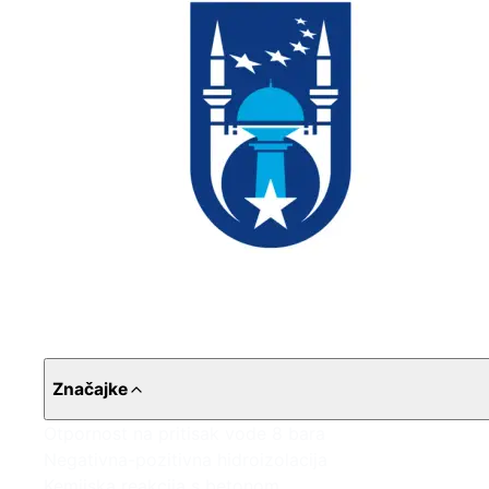
Značajke
Otpornost na pritisak vode 8 bara
Negativna-pozitivna hidroizolacija
Kemijska reakcija s betonom