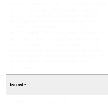
za sušenje svakog sloja, nanijeli smo više slojeva. Na
taj smo način osigurali hidroizolaciju s negativne i
pozitivne strane, postižući maksimalnu zaštitu. Na
kraju projekta, kritična područja postrojenja za
pročišćavanje vode bila su potpuno zaštićena od
vode. Zahvaljujući Köster NB Sistemu, vijek trajanja
postrojenja je produljen, a troškovi održavanja su
značajno smanjeni. Ovo ulaganje Gradske općine
Ankara važan je korak prema održivoj budućnosti
našeg grada. Sada možemo s povjerenjem nastaviti
raditi na čistom i zdravom okolišu u našim
postrojenjima.
Izazovi
Primjena na velikim površinama