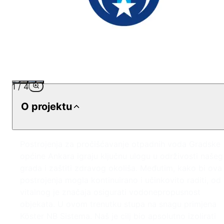
1
/
4
O projektu
Postrojenja za pročišćavanje otpadnih voda Gradske
općine Ankara igraju ključnu ulogu u održivosti našeg
grada i zaštiti zdravog okoliša. Međutim, kako bi ova
postrojenja mogla kontinuirano i učinkovito raditi, od
vitalnog je značaja osigurati vodonepropusnost
objekata. U ovom trenutku stupa na snagu primjena
Köster NB Sistema. Naš je cilj bio apsolutno izolirati