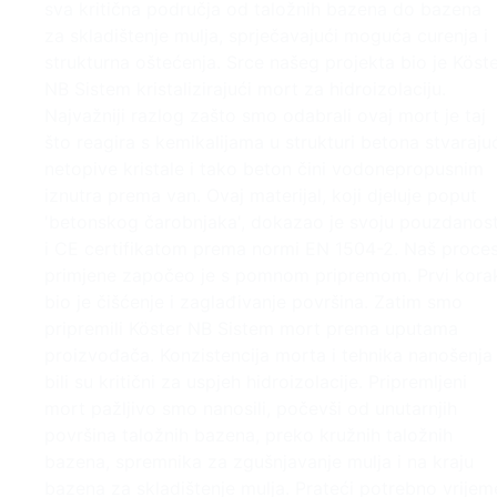
sva kritična područja od taložnih bazena do bazena
za skladištenje mulja, sprječavajući moguća curenja i
strukturna oštećenja. Srce našeg projekta bio je Köst
NB Sistem kristalizirajući mort za hidroizolaciju.
Najvažniji razlog zašto smo odabrali ovaj mort je taj
što reagira s kemikalijama u strukturi betona stvaraju
netopive kristale i tako beton čini vodonepropusnim
iznutra prema van. Ovaj materijal, koji djeluje poput
'betonskog čarobnjaka', dokazao je svoju pouzdanos
i CE certifikatom prema normi EN 1504-2. Naš proce
primjene započeo je s pomnom pripremom. Prvi kora
bio je čišćenje i zaglađivanje površina. Zatim smo
pripremili Köster NB Sistem mort prema uputama
proizvođača. Konzistencija morta i tehnika nanošenja
bili su kritični za uspjeh hidroizolacije. Pripremljeni
mort pažljivo smo nanosili, počevši od unutarnjih
površina taložnih bazena, preko kružnih taložnih
bazena, spremnika za zgušnjavanje mulja i na kraju
bazena za skladištenje mulja. Prateći potrebno vrijem