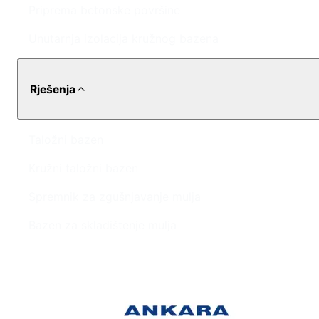
Priprema betonske površine
Unutarnja izolacija kružnog bazena
Rješenja
Taložni bazen
Kružni taložni bazen
Spremnik za zgušnjavanje mulja
Bazen za skladištenje mulja