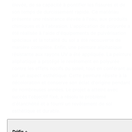
élevée, de sa capacité à pontifier les fissures et de
son temps de durcissement rapide. Ce matériau
présente une résistance élevée à l'eau, aux produits
chimiques et à l'abrasion. L'application de polyurée a
été réalisée à l'aide d'équipements de pulvérisation
spéciaux et la totalité du sol a été recouverte de
manière complète. Enfin, une peinture aliphatique
résistante aux rayons UV a été appliquée. La peinture
aliphatique a protégé le revêtement en polyurée
contre les effets nocifs du soleil, tout en conférant au
sol un aspect esthétique. Cette peinture résiste à la
décoloration et conserve son éclat d'origine pendant
de nombreuses années. Le projet a atteint avec
succès l'objectif fixé, a résolu le problème
d'étanchéité et a fourni un revêtement de sol
esthétique et durable.
Défis