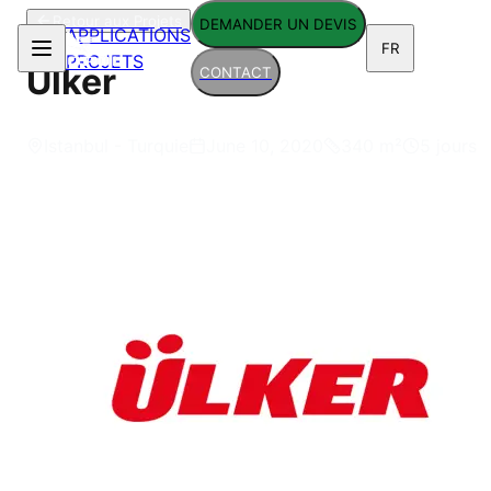
Retour aux Projets
DEMANDER UN DEVIS
APPLICATIONS
FR
PROJETS
Ulker
CONTACT
Istanbul - Turquie
June 10, 2020
340
m²
5 jours