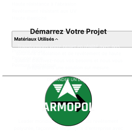
Haute résistance à l'abrasion
Revêtement résistant aux UV
Haute élasticité
Démarrez Votre Projet
Matériaux Utilisés
Transformons votre projet en réalité avec nos
Primaire époxy
solutions d'isolation et de revêtement de haute
Polyurée pure
qualité. Décrivez-nous vos besoins et nous vous
Peinture aliphatique
préparerons une solution sur mesure.
DEMANDER UN DEVIS
Leader mondial des systèmes de revêtement
polyurée, façonnant les projets d'entreprise avec