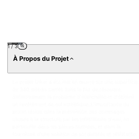
1
/
3
À Propos du Projet
Le projet Ülker a été mis en œuvre sur une superficie
de 340 mètres carrés dans le but de résoudre
définitivement le problème d'étanchéité et d'obtenir
un revêtement de sol esthétique. L'importance du
projet réside dans la prévention des dommages
causés à la structure par les infiltrations d'eau, en
particulier dans les pièces humides, et dans la
fourniture d'une solution de sol durable et résistante.