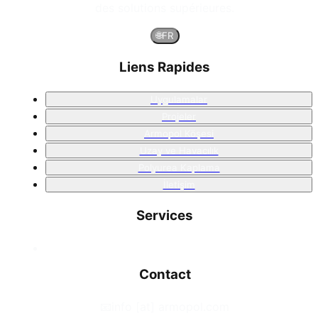
des solutions supérieures.
🌐
FR
Liens Rapides
Uygulamalar
Projeler
Armopol Köşesi
Uzay ve Havacılık
Polyurea Kaplama
İletişim
Services
Contact
📧
info [at] armopol.com